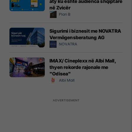
aty ku është audienca shqiptare
në Zvicër
Plan B
Sigurimi i biznesit me NOVATRA
Vermögensberatung AG
NOVATRA
IMAX/ Cineplexx në Albi Mall,
thyen rekorde rajonale me
"Odisea"
Albi Mall