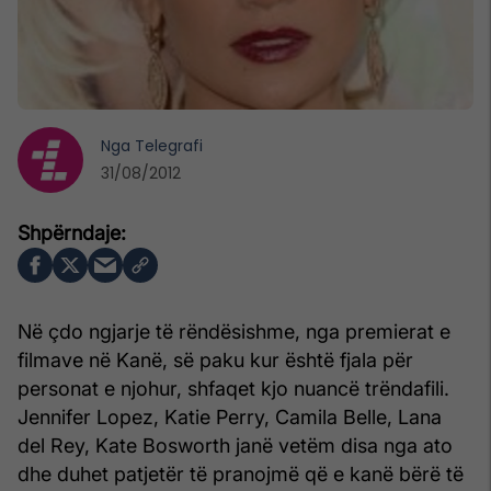
Nga
Telegrafi
31/08/2012
Në çdo ngjarje të rëndësishme, nga premierat e
filmave në Kanë, së paku kur është fjala për
personat e njohur, shfaqet kjo nuancë trëndafili.
Jennifer Lopez, Katie Perry, Camila Belle, Lana
del Rey, Kate Bosworth janë vetëm disa nga ato
dhe duhet patjetër të pranojmë që e kanë bërë të