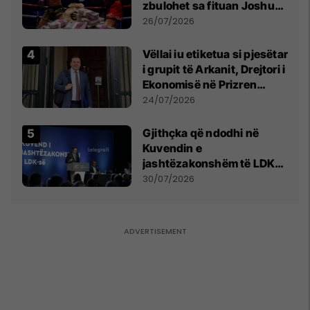
zbulohet sa fituan Joshua
e Prenga
26/07/2026
Vëllai iu etiketua si pjesëtar
i grupit të Arkanit, Drejtori i
Ekonomisë në Prizren
mohon pretendimet
24/07/2026
Gjithçka që ndodhi në
Kuvendin e
jashtëzakonshëm të LDK-
së
30/07/2026