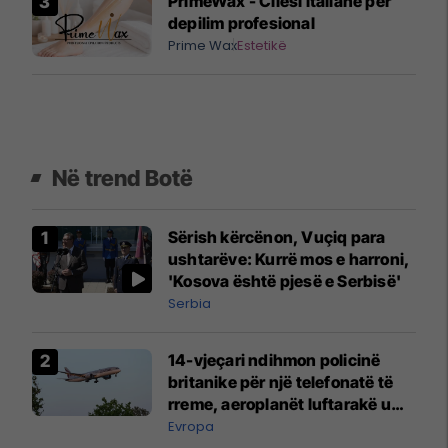
PrimeWax - Cilësi italiane për
depilim profesional
Prime Wax
Estetikë
Në trend Botë
Sërish kërcënon, Vuçiq para
ushtarëve: Kurrë mos e harroni,
'Kosova është pjesë e Serbisë'
Serbia
14-vjeçari ndihmon policinë
britanike për një telefonatë të
rreme, aeroplanët luftarakë u
ngritën në ajër për të
Evropa
interceptuar fluturaken e Qatar