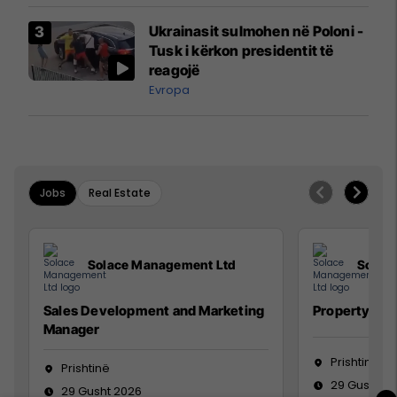
Airways që po shkonte drejt
Ukrainasit sulmohen në Poloni -
Mançesterit
Tusk i kërkon presidentit të
reagojë
Evropa
Jobs
Real Estate
Solace Management Ltd
Solac
Sales Development and Marketing
Property Ma
Manager
Prishtinë
Prishtinë
29 Gusht 2
29 Gusht 2026