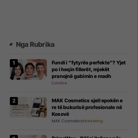
Nga Rubrika
Fundi i “fytyrës perfekte”? Yjet
po i heqin fillerët, mjekët
pranojnë gabimin e madh
Estetikë
MAK Cosmetics sjell epokën e
re të bukurisë profesionale në
Kosovë
MAK Cosmetics
Marketing