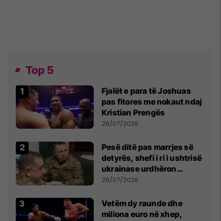
Top 5
Fjalët e para të Joshuas
pas fitores me nokaut ndaj
Kristian Prengës
26/07/2026
Pesë ditë pas marrjes së
detyrës, shefi i ri i ushtrisë
ukrainase urdhëron
kontroll të madh
26/07/2026
Vetëm dy raunde dhe
miliona euro në xhep,