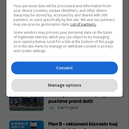
Your personal data will be processed and information from
your device (cookies, unique identifiers, and other device
data) may be stored by, accessed by and shared with 369
partners, or used specifically by this site. We and our partners
may use precise geolocation data.
List of partners.
Some vendors may process your personal data on the basis
of legitimate interest, which you can object to by managing
your options below. Look for a link at the bottom of this page
or in the site menu to manage or withdraw consent in privacy
and cookie settings.
Consent
Promo
Reklamo këtu
Manage options
Holiday In 2 – banesa juaj për
pushime pranë detit
Edil Project
Plan B – reklamoni biznesin tuaj