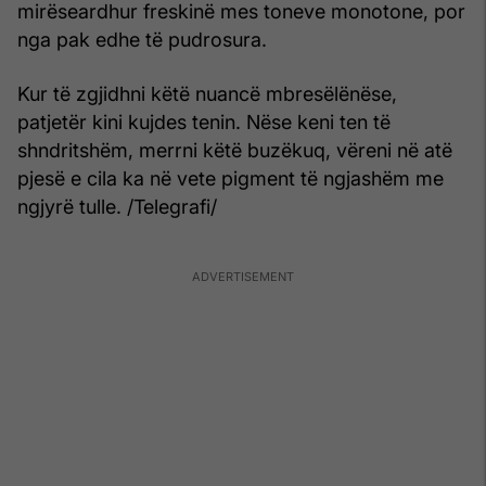
mirëseardhur freskinë mes toneve monotone, por
nga pak edhe të pudrosura.
Kur të zgjidhni këtë nuancë mbresëlënëse,
patjetër kini kujdes tenin. Nëse keni ten të
shndritshëm, merrni këtë buzëkuq, vëreni në atë
pjesë e cila ka në vete pigment të ngjashëm me
ngjyrë tulle. /Telegrafi/