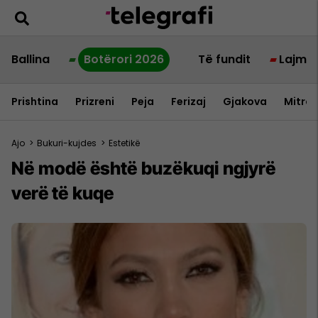
Ballina
Botërori 2026
Të fundit
Lajme
Prishtina
Prizreni
Peja
Ferizaj
Gjakova
Mitrov
Ajo
>
Bukuri-kujdes
>
Estetikë
Në modë është buzëkuqi ngjyrë
verë të kuqe