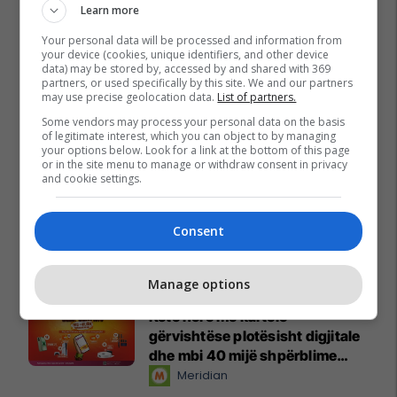
Learn more
Your personal data will be processed and information from
your device (cookies, unique identifiers, and other device
data) may be stored by, accessed by and shared with 369
partners, or used specifically by this site. We and our partners
may use precise geolocation data.
List of partners.
Some vendors may process your personal data on the basis
of legitimate interest, which you can object to by managing
your options below. Look for a link at the bottom of this page
or in the site menu to manage or withdraw consent in privacy
and cookie settings.
Consent
Promo
Reklamo këtu
Manage options
Këtë herë me kartelë
gërvishtëse plotësisht digjitale
dhe mbi 40 mijë shpërblime
instant!
Meridian