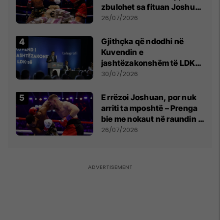
zbulohet sa fituan Joshua
e Prenga
26/07/2026
Gjithçka që ndodhi në
Kuvendin e
jashtëzakonshëm të LDK-
së
30/07/2026
E rrëzoi Joshuan, por nuk
arriti ta mposhtë – Prenga
bie me nokaut në raundin e
dytë
26/07/2026