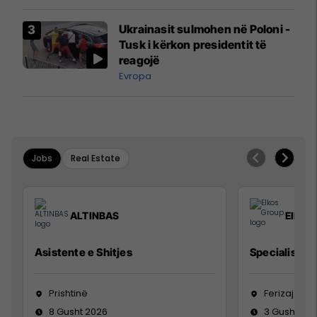
interceptuar fluturaken e Qatar
Airways që po shkonte drejt
Ukrainasit sulmohen në Poloni -
Mançesterit
Tusk i kërkon presidentit të
reagojë
Evropa
Jobs
Real Estate
ALTINBAS
Elkos
Asistente e Shitjes
Specialist Mi
Prishtinë
Ferizaj
8 Gusht 2026
3 Gusht 20