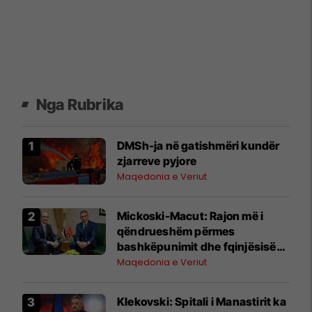
Nga Rubrika
DMSh-ja në gatishmëri kundër
zjarreve pyjore
Maqedonia e Veriut
Mickoski-Macut: Rajon më i
qëndrueshëm përmes
bashkëpunimit dhe fqinjësisë
së mirë RMV-Serbi
Maqedonia e Veriut
Klekovski: Spitali i Manastirit ka