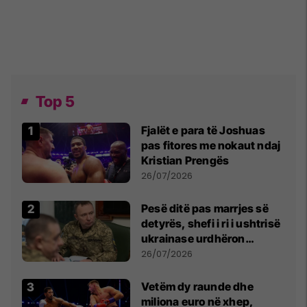
Top 5
Fjalët e para të Joshuas
pas fitores me nokaut ndaj
Kristian Prengës
26/07/2026
Pesë ditë pas marrjes së
detyrës, shefi i ri i ushtrisë
ukrainase urdhëron
kontroll të madh
26/07/2026
Vetëm dy raunde dhe
miliona euro në xhep,