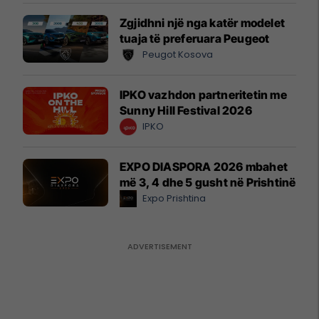
Zgjidhni një nga katër modelet
tuaja të preferuara Peugeot
Peugot Kosova
IPKO vazhdon partneritetin me
Sunny Hill Festival 2026
IPKO
EXPO DIASPORA 2026 mbahet
më 3, 4 dhe 5 gusht në Prishtinë
Expo Prishtina