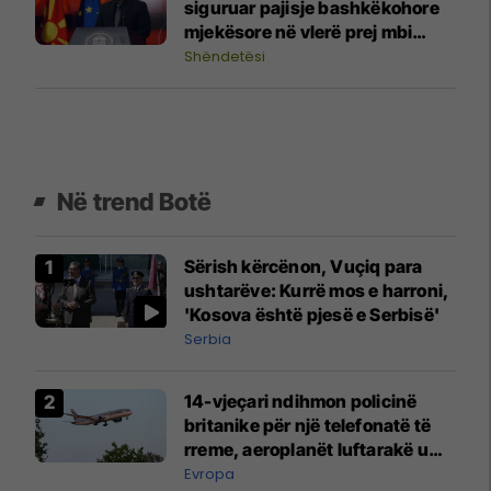
siguruar pajisje bashkëkohore
mjekësore në vlerë prej mbi
30,4 milionë denarë
Shëndetësi
Në trend Botë
Sërish kërcënon, Vuçiq para
ushtarëve: Kurrë mos e harroni,
'Kosova është pjesë e Serbisë'
Serbia
14-vjeçari ndihmon policinë
britanike për një telefonatë të
rreme, aeroplanët luftarakë u
ngritën në ajër për të
Evropa