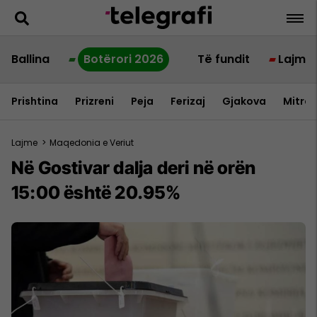
Ballina
Botërori 2026
Të fundit
Lajme
Prishtina
Prizreni
Peja
Ferizaj
Gjakova
Mitrov
Lajme
>
Maqedonia e Veriut
Në Gostivar dalja deri në orën
15:00 është 20.95%