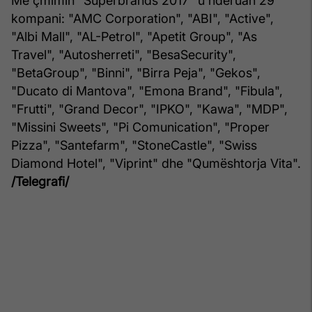
Me çmimin “Superbrands 2017” u nderuan 29
kompani: "AMC Corporation", "ABI", "Active",
"Albi Mall", "AL-Petrol", "Apetit Group", "As
Travel", "Autosherreti", "BesaSecurity",
"BetaGroup", "Binni", "Birra Peja", "Gekos",
"Ducato di Mantova", "Emona Brand", "Fibula",
"Frutti", "Grand Decor", "IPKO", "Kawa", "MDP",
"Missini Sweets", "Pi Comunication", "Proper
Pizza", "Santefarm", "StoneCastle", "Swiss
Diamond Hotel", "Viprint" dhe "Qumështorja Vita".
/Telegrafi/