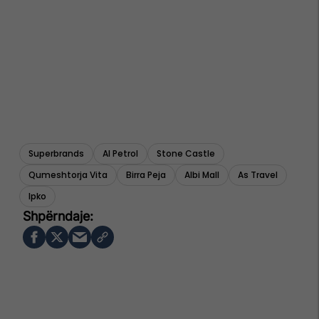
Superbrands
Al Petrol
Stone Castle
Qumeshtorja Vita
Birra Peja
Albi Mall
As Travel
Ipko