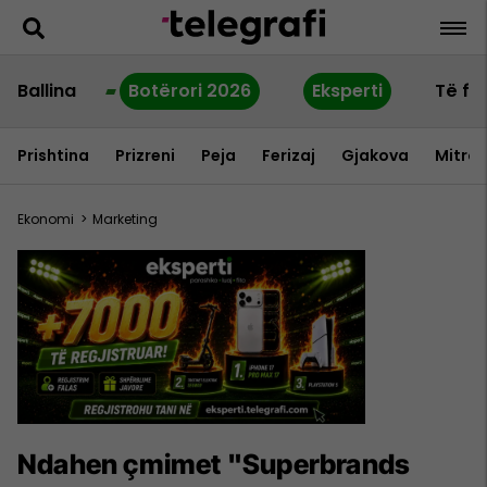
Ballina
Botërori 2026
Eksperti
Të fu
Prishtina
Prizreni
Peja
Ferizaj
Gjakova
Mitrov
Ekonomi
>
Marketing
Ndahen çmimet "Superbrands