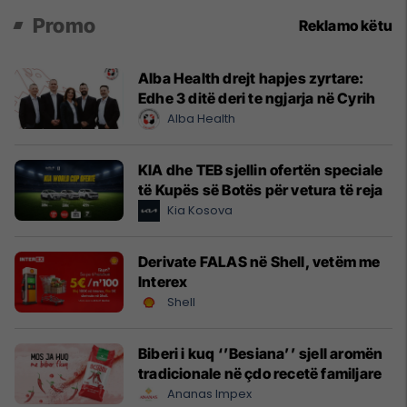
Promo
Reklamo këtu
Alba Health drejt hapjes zyrtare:
Edhe 3 ditë deri te ngjarja në Cyrih
Alba Health
KIA dhe TEB sjellin ofertën speciale
të Kupës së Botës për vetura të reja
Kia Kosova
Derivate FALAS në Shell, vetëm me
Interex
Shell
Biberi i kuq ‘’Besiana’’ sjell aromën
tradicionale në çdo recetë familjare
Ananas Impex