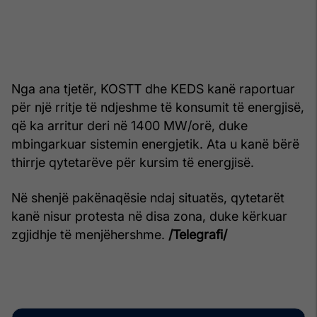
Nga ana tjetër, KOSTT dhe KEDS kanë raportuar
për një rritje të ndjeshme të konsumit të energjisë,
që ka arritur deri në 1400 MW/orë, duke
mbingarkuar sistemin energjetik. Ata u kanë bërë
thirrje qytetarëve për kursim të energjisë.
Në shenjë pakënaqësie ndaj situatës, qytetarët
kanë nisur protesta në disa zona, duke kërkuar
zgjidhje të menjëhershme.
/Telegrafi/