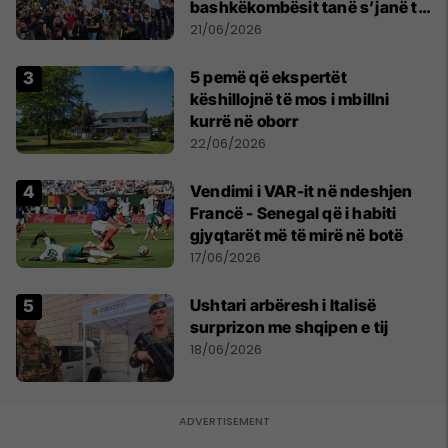
bashkëkombësit tanë s’janë të
shtypur
21/06/2026
5 pemë që ekspertët
këshillojnë të mos i mbillni
kurrë në oborr
22/06/2026
Vendimi i VAR-it në ndeshjen
Francë - Senegal që i habiti
gjyqtarët më të mirë në botë
17/06/2026
Ushtari arbëresh i Italisë
surprizon me shqipen e tij
18/06/2026