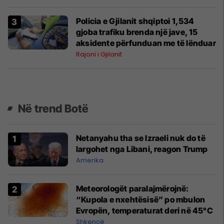
Policia e Gjilanit shqiptoi 1,534
gjoba trafiku brenda një jave, 15
aksidente përfunduan me të lënduar
Rajoni i Gjilanit
Në trend Botë
Netanyahu tha se Izraeli nuk do të
largohet nga Libani, reagon Trump
Amerika
Meteorologët paralajmërojnë:
“Kupola e nxehtësisë” po mbulon
Evropën, temperaturat deri në 45°C
Shkencë