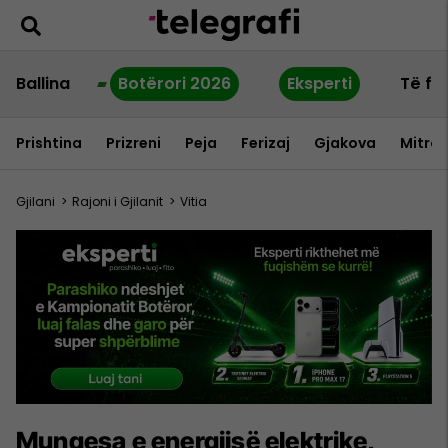
Ballina
Botërori 2026
Eksperti
Të fu
Prishtina
Prizreni
Peja
Ferizaj
Gjakova
Mitrov
Gjilani
>
Rajoni i Gjilanit
>
Vitia
Mungesa e energjisë elektrike,