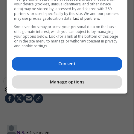
your device (cookies, unique identifiers, and other device
data) may be stored by, accessed by and shared with 369
partners, or used specifically by this site. We and our partners
may use precise geolocation data.
List of partners.
Some vendors may process your personal data on the basis
of legitimate interest, which you can object to by managing
your options below. Look for a link at the bottom of this page
or in the site menu to manage or withdraw consent in privacy
and cookie settings.
Consent
Komuna E Vitisë
Sokol Haliti
Energji Elektrike
Manage options