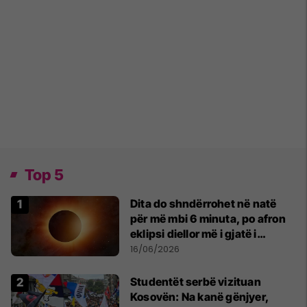
Top 5
Dita do shndërrohet në natë
për më mbi 6 minuta, po afron
eklipsi diellor më i gjatë i
shekullit të 21-të
16/06/2026
Studentët serbë vizituan
Kosovën: Na kanë gënjyer,