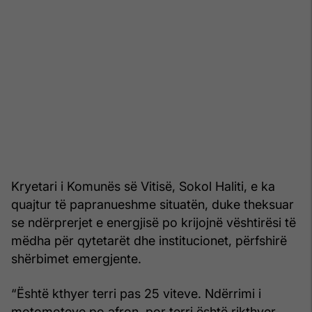
Kryetari i Komunës së Vitisë, Sokol Haliti, e ka
quajtur të papranueshme situatën, duke theksuar
se ndërprerjet e energjisë po krijojnë vështirësi të
mëdha për qytetarët dhe institucionet, përfshirë
shërbimet emergjente.
“Është kthyer terri pas 25 viteve. Ndërrimi i
motomoteve po afron, por terri është rikthyer.