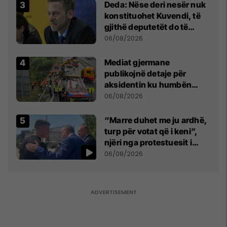
Deda: Nëse deri nesër nuk
konstituohet Kuvendi, të
gjithë deputetët do të
bëjnë shkelje të rëndë
06/08/2026
kushtetuese
Mediat gjermane
publikojnë detaje për
aksidentin ku humbën
jetën tre mërgimtarë nga
06/08/2026
Komogllava e Ferizajt
“Marre duhet me ju ardhë,
turp për votat që i keni”,
njëri nga protestuesit i
drejtohet Bedri Hamzës
06/08/2026