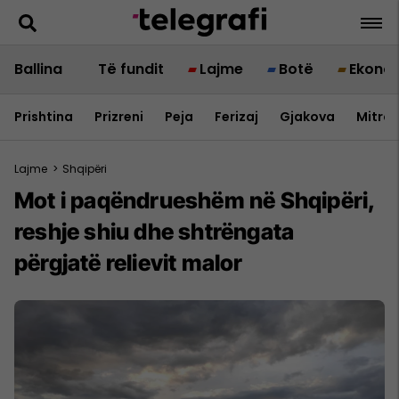
Ballina
Të fundit
Lajme
Botë
Ekono
Prishtina
Prizreni
Peja
Ferizaj
Gjakova
Mitrov
Lajme
>
Shqipëri
Mot i paqëndrueshëm në Shqipëri,
reshje shiu dhe shtrëngata
përgjatë relievit malor