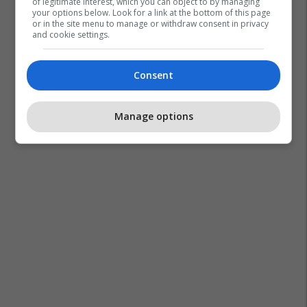
of legitimate interest, which you can object to by managing
your options below. Look for a link at the bottom of this page
or in the site menu to manage or withdraw consent in privacy
and cookie settings.
Moti Në Shqipëri
Consent
Manage options