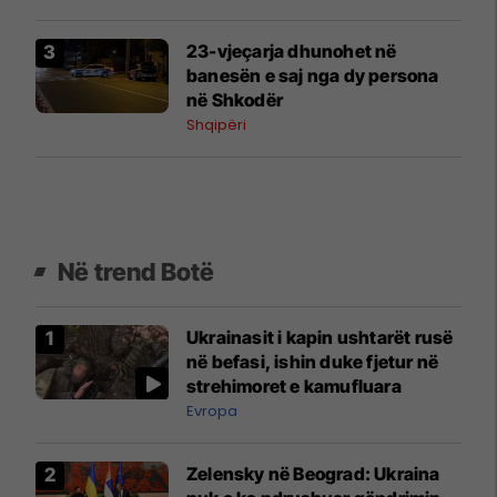
23-vjeçarja dhunohet në
banesën e saj nga dy persona
në Shkodër
Shqipëri
Në trend Botë
Ukrainasit i kapin ushtarët rusë
në befasi, ishin duke fjetur në
strehimoret e kamufluara
Evropa
Zelensky në Beograd: Ukraina