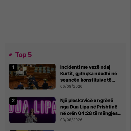
Top 5
Incidenti me vezë ndaj
Kurtit, gjithçka ndodhi në
seancën konstituive të
Kuvendit
06/08/2026
Një pleskavicë e ngrënë
nga Dua Lipa në Prishtinë
në orën 04:28 të mëngjesit
- dhe bota digjitale serbe
03/08/2026
shpall gjendjen e luftës