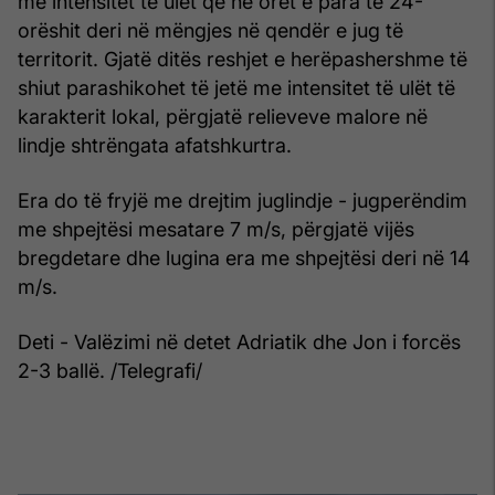
me intensitet të ulët që në orët e para të 24-
orëshit deri në mëngjes në qendër e jug të
territorit. Gjatë ditës reshjet e herëpashershme të
shiut parashikohet të jetë me intensitet të ulët të
karakterit lokal, përgjatë relieveve malore në
lindje shtrëngata afatshkurtra.
Era do të fryjë me drejtim juglindje - jugperëndim
me shpejtësi mesatare 7 m/s, përgjatë vijës
bregdetare dhe lugina era me shpejtësi deri në 14
m/s.
Deti - Valëzimi në detet Adriatik dhe Jon i forcës
2-3 ballë. /Telegrafi/