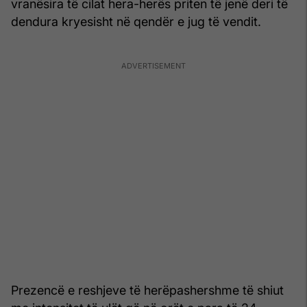
vranësira të cilat hera-herës priten të jenë deri të
dendura kryesisht në qendër e jug të vendit.
Prezencë e reshjeve të herëpashershme të shiut