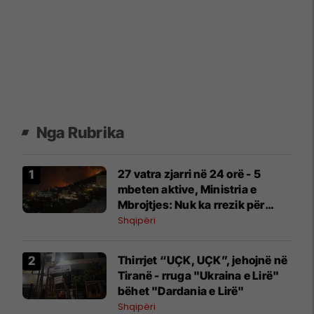
Nga Rubrika
27 vatra zjarri në 24 orë - 5
mbeten aktive, Ministria e
Mbrojtjes: Nuk ka rrezik për
zonat e banuara
Shqipëri
Thirrjet “UÇK, UÇK”, jehojnë në
Tiranë - rruga "Ukraina e Lirë"
bëhet "Dardania e Lirë"
Shqipëri