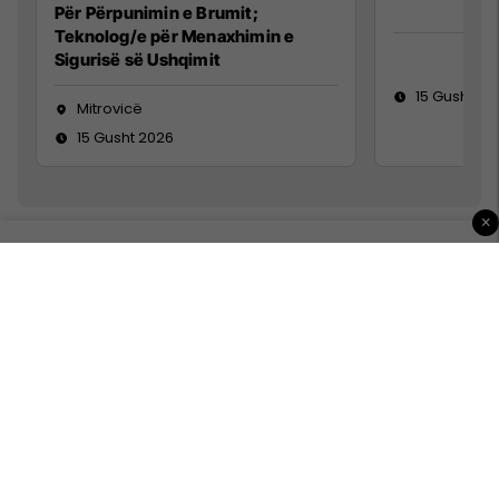
Për Përpunimin e Brumit;
Teknolog/e për Menaxhimin e
Sigurisë së Ushqimit
15 Gusht 20
Mitrovicë
15 Gusht 2026
×