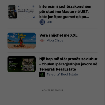
Interesim i jashtëzakonshëm
për studime Master në UBT,
këto janë programet që po
zgjedhin të rinjtë
UBT
Vera shijohet me XXL
Vipa Chips
Një hap më afër pronës së duhur
– zbuloni përzgjedhjen javore në
Telegrafi Real Estate
Telegrafi Real Estate