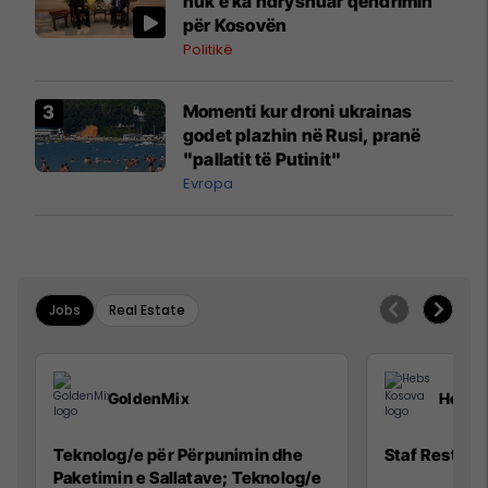
nuk e ka ndryshuar qëndrimin
për Kosovën
Politikë
Momenti kur droni ukrainas
godet plazhin në Rusi, pranë
"pallatit të Putinit"
Evropa
Jobs
Real Estate
GoldenMix
Hebs 
Teknolog/e për Përpunimin dhe
Staf Restora
Paketimin e Sallatave; Teknolog/e