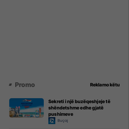
Promo
Reklamo këtu
Sekreti i një buzëqeshjeje të
shëndetshme edhe gjatë
pushimeve
Buçaj