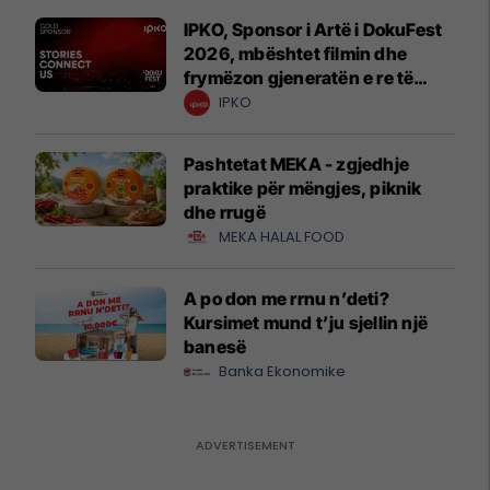
IPKO, Sponsor i Artë i DokuFest
2026, mbështet filmin dhe
frymëzon gjeneratën e re të
krijuesve
IPKO
Pashtetat MEKA - zgjedhje
praktike për mëngjes, piknik
dhe rrugë
MEKA HALAL FOOD
A po don me rrnu n’deti?
Kursimet mund t’ju sjellin një
banesë
Banka Ekonomike