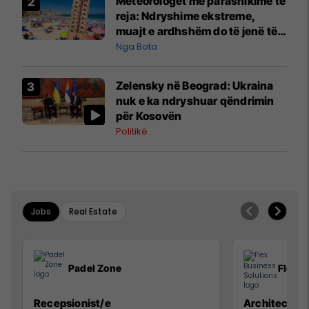
Meteorologët me parashikime të
reja: Ndryshime ekstreme,
muajt e ardhshëm do të jenë të
pazakontë
Nga Bota
Zelensky në Beograd: Ukraina
nuk e ka ndryshuar qëndrimin
për Kosovën
Politikë
Jobs
Real Estate
Padel Zone
Flex B
Recepsionist/e
Architect