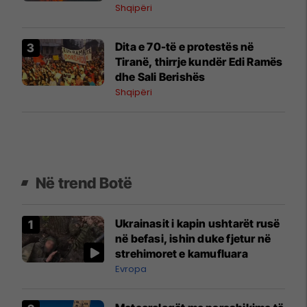
Shqipëri
​Dita e 70-të e protestës në
Tiranë, thirrje kundër Edi Ramës
dhe Sali Berishës
Shqipëri
Në trend Botë
Ukrainasit i kapin ushtarët rusë
në befasi, ishin duke fjetur në
strehimoret e kamufluara
Evropa