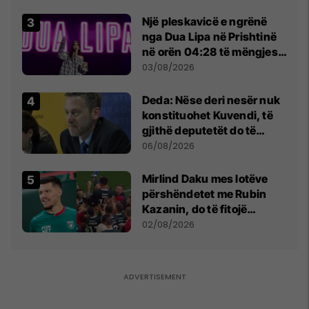
Beograd
Një pleskavicë e ngrënë
nga Dua Lipa në Prishtinë
në orën 04:28 të mëngjesit
- dhe bota digjitale serbe
03/08/2026
shpall gjendjen e luftës
Deda: Nëse deri nesër nuk
konstituohet Kuvendi, të
gjithë deputetët do të
bëjnë shkelje të rëndë
06/08/2026
kushtetuese
Mirlind Daku mes lotëve
përshëndetet me Rubin
Kazanin, do të fitojë
miliona te Spartak Moska
02/08/2026