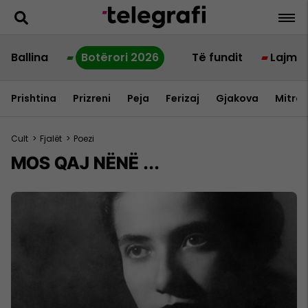
Ballina
Botërori 2026
Të fundit
Lajme
Prishtina
Prizreni
Peja
Ferizaj
Gjakova
Mitrov
Cult
>
Fjalët
>
Poezi
MOS QAJ NËNË ...