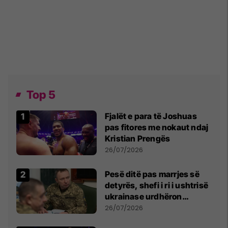
Top 5
Fjalët e para të Joshuas
pas fitores me nokaut ndaj
Kristian Prengës
26/07/2026
Pesë ditë pas marrjes së
detyrës, shefi i ri i ushtrisë
ukrainase urdhëron
kontroll të madh
26/07/2026