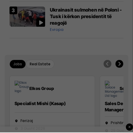
Airways që po shkonte drejt
Ukrainasit sulmohen në Poloni -
Mançesterit
Tusk i kërkon presidentit të
reagojë
Evropa
Jobs
Real Estate
Elkos Group
Solac
Specialist Mishi (Kasap)
Sales Devel
Manager
Ferizaj
Prishtinë
×
3 Gusht 2026
29 Gusht 2