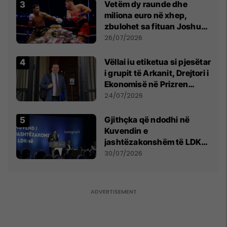
Vetëm dy raunde dhe
miliona euro në xhep,
zbulohet sa fituan Joshua
e Prenga
26/07/2026
Vëllai iu etiketua si pjesëtar
i grupit të Arkanit, Drejtori i
Ekonomisë në Prizren
mohon pretendimet
24/07/2026
Gjithçka që ndodhi në
Kuvendin e
jashtëzakonshëm të LDK-
së
30/07/2026