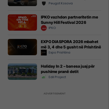
Peugot Kosova
IPKO vazhdon partneritetin me
Sunny Hill Festival 2026
IPKO
EXPO DIASPORA 2026 mbahet
më 3, 4 dhe 5 gusht në Prishtinë
Expo Prishtina
Holiday In 2 – banesa juaj për
pushime pranë detit
Edil Project