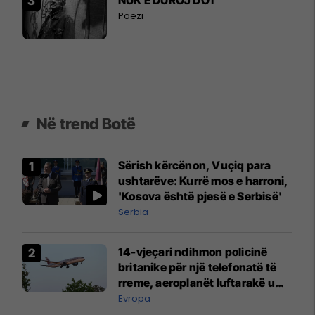
Poezi
Në trend Botë
Sërish kërcënon, Vuçiq para
ushtarëve: Kurrë mos e harroni,
'Kosova është pjesë e Serbisë'
Serbia
14-vjeçari ndihmon policinë
britanike për një telefonatë të
rreme, aeroplanët luftarakë u
ngritën në ajër për të
Evropa
interceptuar fluturaken e Qatar