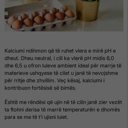
Kalciumi ndihmon që të ruhet vlera e mirë pH e
dheut. Dheu neutral, i cili ka vlerë pH midis 6,0
dhe 6,5 u ofron luleve ambient ideal për marrje të
materieve ushqyese të cilat u janë të nevojshme
për rritje dhe zhvillim. Veç kësaj, kalciumi i
kontribuon fortësisë së bimës.
Është me rëndësi që ujin në të cilin janë zier vezët
ta ftohni derisa të marrë temperaturën e dhomës
para se me të t’i ujisni lulet.