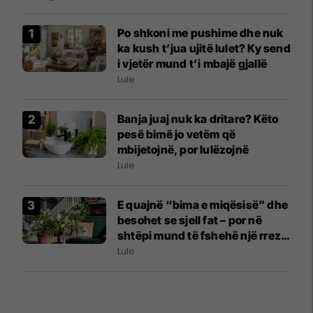
Po shkoni me pushime dhe nuk
ka kush t’jua ujitë lulet? Ky send
i vjetër mund t’i mbajë gjallë
Lule
Banja juaj nuk ka dritare? Këto
pesë bimë jo vetëm që
mbijetojnë, por lulëzojnë
Lule
E quajnë “bima e miqësisë” dhe
besohet se sjell fat – por në
shtëpi mund të fshehë një rrezik
serioz
Lule