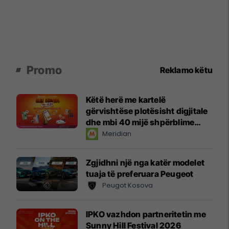
Promo
Reklamo këtu
Këtë herë me kartelë
gërvishtëse plotësisht digjitale
dhe mbi 40 mijë shpërblime
instant!
Meridian
Zgjidhni një nga katër modelet
tuaja të preferuara Peugeot
Peugot Kosova
IPKO vazhdon partneritetin me
Sunny Hill Festival 2026