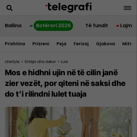
Ballina
Botërori 2026
Të fundit
Lajme
Prishtina
Prizreni
Peja
Ferizaj
Gjakova
Mitrov
Lifestyle
>
Shtëpi dhe dekor
>
Lule
Mos e hidhni ujin në të cilin janë
zier vezët, por qiteni në saksi dhe
do t’i rilindni lulet tuaja