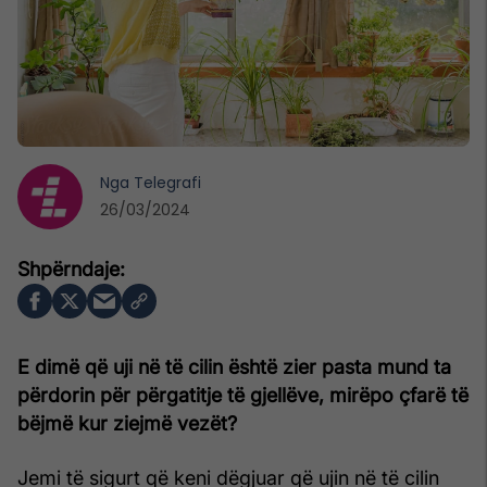
Nga
Telegrafi
26/03/2024
E dimë që uji në të cilin është zier pasta mund ta
përdorin për përgatitje të gjellëve, mirëpo çfarë të
bëjmë kur ziejmë vezët?
Jemi të sigurt që keni dëgjuar që ujin në të cilin