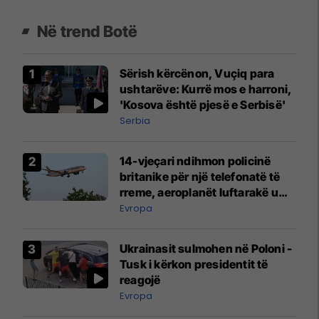
Në trend Botë
Sërish kërcënon, Vuçiq para
ushtarëve: Kurrë mos e harroni,
'Kosova është pjesë e Serbisë'
Serbia
14-vjeçari ndihmon policinë
britanike për një telefonatë të
rreme, aeroplanët luftarakë u
ngritën në ajër për të
Evropa
interceptuar fluturaken e Qatar
Airways që po shkonte drejt
Ukrainasit sulmohen në Poloni -
Mançesterit
Tusk i kërkon presidentit të
reagojë
Evropa