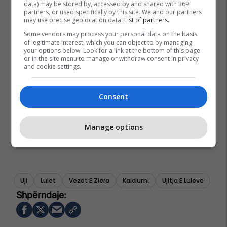
data) may be stored by, accessed by and shared with 369
partners, or used specifically by this site. We and our partners
may use precise geolocation data.
List of partners.
Some vendors may process your personal data on the basis
of legitimate interest, which you can object to by managing
your options below. Look for a link at the bottom of this page
or in the site menu to manage or withdraw consent in privacy
and cookie settings.
Consent
Manage options
Uji
Lulet
Vezët E Ziera
Kalciumi
Ujitja E Luleve