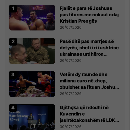
Fjalët e para të Joshuas
pas fitores me nokaut ndaj
Kristian Prengës
26/07/2026
Pesë ditë pas marrjes së
detyrës, shefi i ri i ushtrisë
ukrainase urdhëron
kontroll të madh
26/07/2026
Vetëm dy raunde dhe
miliona euro në xhep,
zbulohet sa fituan Joshua
e Prenga
26/07/2026
Gjithçka që ndodhi në
Kuvendin e
jashtëzakonshëm të LDK-
së
30/07/2026