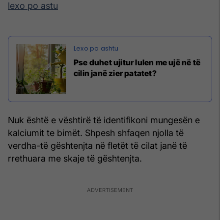
lexo po astu
Pse duhet ujitur lulen me ujë në të
cilin janë zier patatet?
Nuk është e vështirë të identifikoni mungesën e
kalciumit te bimët. Shpesh shfaqen njolla të
verdha-të gështenjta në fletët të cilat janë të
rrethuara me skaje të gështenjta.