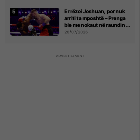
E rrëzoi Joshuan, por nuk
arriti ta mposhtë – Prenga
bie me nokaut në raundin e
dytë
26/07/2026