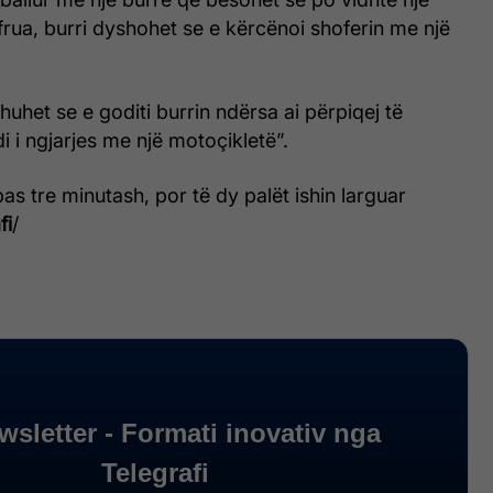
 afrua, burri dyshohet se e kërcënoi shoferin me një
huhet se e goditi burrin ndërsa ai përpiqej të
i i ngjarjes me një motoçikletë”.
pas tre minutash, por të dy palët ishin larguar
fi
/