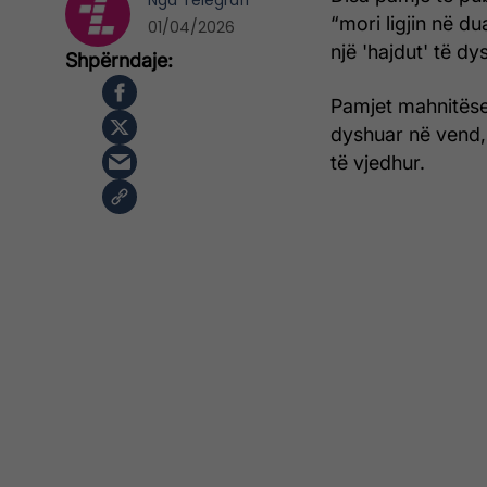
Nga
Telegrafi
“mori ligjin në d
01/04/2026
një 'hajdut' të d
Pamjet mahnitëse 
dyshuar në vend, 
të vjedhur.