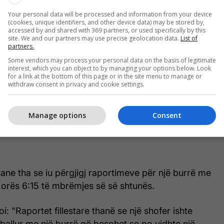
Your personal data will be processed and information from your device
(cookies, unique identifiers, and other device data) may be stored by,
accessed by and shared with 369 partners, or used specifically by this
site. We and our partners may use precise geolocation data.
List of
partners.
Some vendors may process your personal data on the basis of legitimate
interest, which you can object to by managing your options below. Look
for a link at the bottom of this page or in the site menu to manage or
withdraw consent in privacy and cookie settings.
Manage options
Consent
tane tha se iu përgjigj raportimeve për një burrë me
 orës 6:15 të mbrëmjes së së shtunës.
i: "Raportet fillestare thanë se një shofer ishte
rballur me një burrë që besohet se po vidhte një