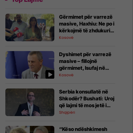
Gërmimet për varrezë
masive, ​Haxhiu: Ne po i
kërkojmë të zhdukurit,
Vuçiq vazhdon t’i
Kosovë
mohojë krimet
Dyshimet për varrezë
masive – fillojnë
gërmimet, ​Isufaj në
Kalludër të Vogël:
Kosovë
Identifikimi i mbetjeve
mortore do të kërkojë
Serbia konsullatë në
kohë
Shkodër? Bushati: Uroj
që lajmi të mos jetë i
vërtetë
Shqipëri
“Këso ndëshkimesh