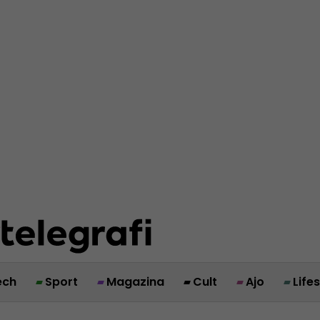
ech
Sport
Magazina
Cult
Ajo
Life