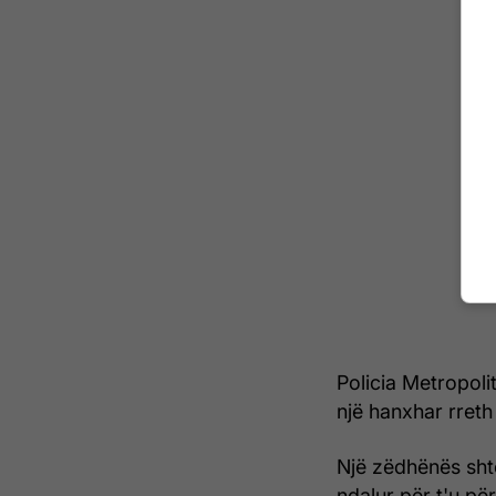
Policia Metropoli
një hanxhar rreth
Një zëdhënës shto
ndalur për t'u pë