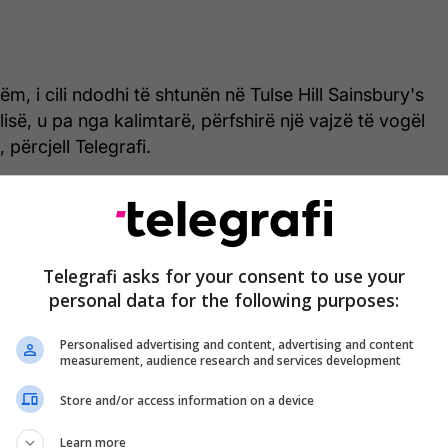
hëm, i cili ndodhi të shtunën në Tulse Hill Sainsbury's
lisë, u pa nga kalimtarë, përfshirë një vajzë të vogël
 përcjell Telegrafi.
Telegrafi asks for your consent to use your
personal data for the following purposes:
Personalised advertising and content, advertising and content
measurement, audience research and services development
Store and/or access information on a device
Learn more