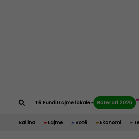
Të Fundit
Lajme lokale
Botërori 2026
Ballina
Lajme
Botë
Ekonomi
T