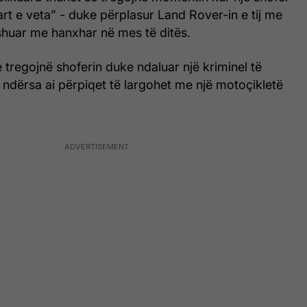
uart e veta” - duke përplasur Land Rover-in e tij me
yshuar me hanxhar në mes të ditës.
tregojnë shoferin duke ndaluar një kriminel të
ndërsa ai përpiqet të largohet me një motoçikletë