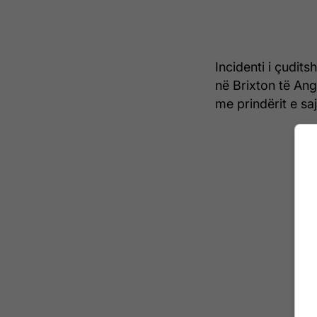
Incidenti i çudits
në Brixton të Ang
me prindërit e saj,