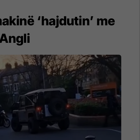
akinë ‘hajdutin’ me
 Angli