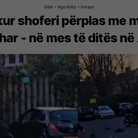
Botë
>
Nga Bota
>
Evropa
ur shoferi përplas me m
ar - në mes të ditës në