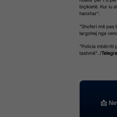
biçikletë. Kur iu
hanxhar”.
"Shoferi më pas t
largohej nga vend
"Policia mbërriti 
tashmë". /
Telegra