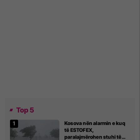
Top 5
Kosova nën alarmin e kuq
të ESTOFEX,
paralajmërohen stuhi të