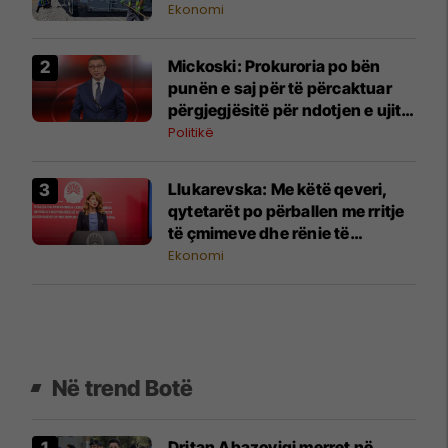
Ekonomi
Mickoski: Prokuroria po bën
punën e saj për të përcaktuar
përgjegjësitë për ndotjen e ujit
në Gostivar
Politikë
Llukarevska: Me këtë qeveri,
qytetarët po përballen me rritje
të çmimeve dhe rënie të
standardit të jetesës
Ekonomi
Në trend Botë
Dritan Abazoviqi merret në