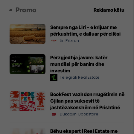
Promo
Reklamo këtu
Sempre nga Liri – e krijuar me
përkushtim, e dalluar për cilësi
Liri Prizren
Përzgjedhja javore: katër
mundësi për banim dhe
investim
Telegrafi Real Estate
BookFest vazhdon rrugëtimin në
Gjilan pas suksesit të
jashtëzakonshëm në Prishtinë
Dukagjini Bookstore
Bëhu ekspert i Real Estate me