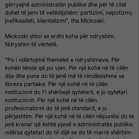
gërryejnë administratën publike dhe për të cilat
duhet të jemi të vetëdijshëm: partizimi, nepotizmi,
joefikasiteti, klientelizmi", tha Mickoski.
Mickoski shtoi se erdhi koha për ndryshim.
Ndryshim të vërtetë.
"Po i ndërtojmë themelet e ndryshimeve. Për
kohën tënde që po vjen. Për një kohë në të cilën
dija dhe puna do të jenë më të rëndësishme se
libreza partiake. Për një kohë në të cilën
institucioni do t’i shërbejë qytetarit, e jo qytetari
institucionit. Për një kohë në të cilën
profesionalizmi do të jetë standard, e jo
përjashtim. Për një kohë në të cilën nëpunësi do të
jetë krenar që është pjesë e administratës publike,
ndërsa qytetari do të dijë se do të marrë shërbim