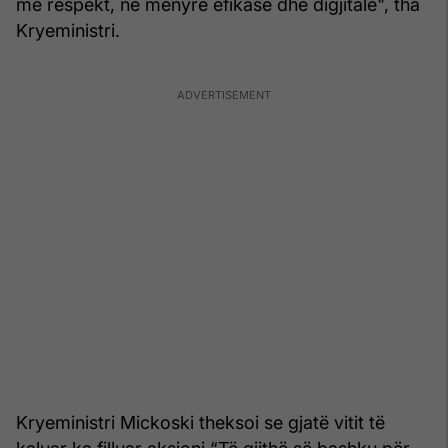
me respekt, në mënyrë efikase dhe digjitale", tha
Kryeministri.
Kryeministri Mickoski theksoi se gjatë vitit të