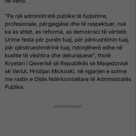
në vend.
"Pa një administratë publike të fuqishme,
profesionale, përgjegjëse dhe të respektuar, nuk
ka as shtet, as reforma, as demokraci të vërtetë.
Urime festa për punën tuaj, për përkushtimin tuaj,
për qëndrueshmërinë tuaj, ndonjëherë edhe në
kushte të vështira dhe dekurajuese", thotë
Kryetari i Qeverisë së Republikës së Maqedonisë
së Veriut, Hristijan Mickoski, në ngjarjen e sotme
me rastin e Ditës Ndërkombëtare të Administratës
Publike.