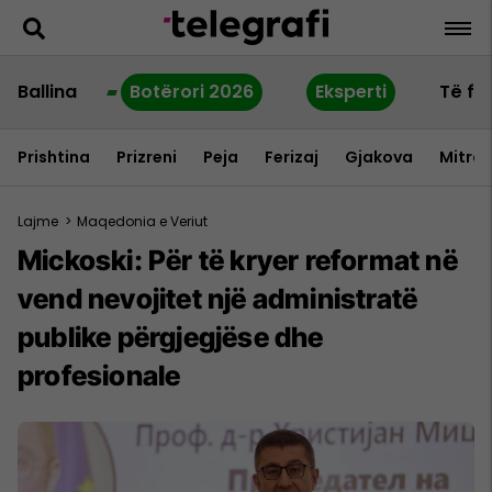
Ballina
Botërori 2026
Eksperti
Të fu
Prishtina
Prizreni
Peja
Ferizaj
Gjakova
Mitrov
Lajme
>
Maqedonia e Veriut
Mickoski: Për të kryer reformat në
vend nevojitet një administratë
publike përgjegjëse dhe
profesionale