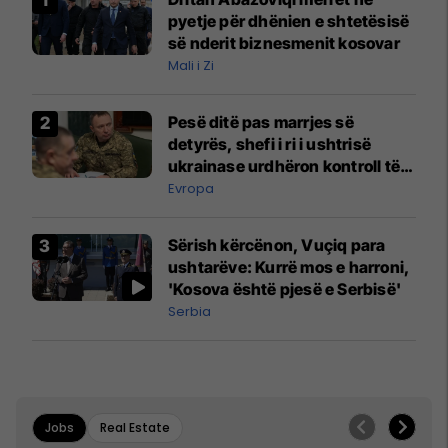
pyetje për dhënien e shtetësisë
së nderit biznesmenit kosovar
Mali i Zi
Pesë ditë pas marrjes së
detyrës, shefi i ri i ushtrisë
ukrainase urdhëron kontroll të
madh
Evropa
Sërish kërcënon, Vuçiq para
ushtarëve: Kurrë mos e harroni,
'Kosova është pjesë e Serbisë'
Serbia
Jobs
Real Estate