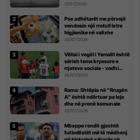
fuqishme me breshër dhe
21/07/2026
erëra të forta
Pse udhëtarët me përvojë
vendosin një rrotull letre
higjienike në valixhe
20/07/2026
Vëllai i vogël i Yamalit është
sërish tema kryesore e
rrjeteve sociale - vodhi
vëmendjen pas finales së
20/07/2026
Kupës së Botës
Rama: Shtëpia në "Rrugën
A" është ndërtuar pa leje
dhe në pronë komunale
22/07/2026
Mbappe rendit gjashtë
futbollistët më të mëdhenj
në historinë e Kupës së