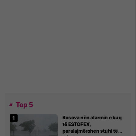
Top 5
Kosova nën alarmin e kuq
të ESTOFEX,
paralajmërohen stuhi të