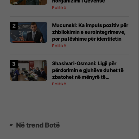
riorganizimi i Qeverisë
Politikë
Mucunski: Ka impuls pozitiv për
zhbllokimin e eurointegrimeve,
por pa lëshime për identitetin
Politikë
Shasivari-Osmani: Ligji për
përdorimin e gjuhëve duhet të
zbatohet në mënyrë të
vazhdueshme në të gjitha
Politikë
institucionet
Në trend Botë