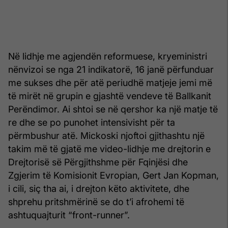
Në lidhje me agjendën reformuese, kryeministri
nënvizoi se nga 21 indikatorë, 16 janë përfunduar
me sukses dhe për atë periudhë matjeje jemi më
të mirët në grupin e gjashtë vendeve të Ballkanit
Perëndimor. Ai shtoi se në qershor ka një matje të
re dhe se po punohet intensivisht për ta
përmbushur atë. Mickoski njoftoi gjithashtu një
takim më të gjatë me video-lidhje me drejtorin e
Drejtorisë së Përgjithshme për Fqinjësi dhe
Zgjerim të Komisionit Evropian, Gert Jan Kopman,
i cili, siç tha ai, i drejton këto aktivitete, dhe
shprehu pritshmërinë se do t’i afrohemi të
ashtuquajturit “front-runner”.