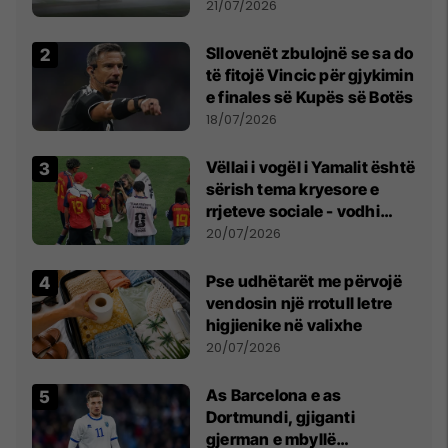
fuqishme me breshër dhe
21/07/2026
erëra të forta
Sllovenët zbulojnë se sa do
të fitojë Vincic për gjykimin
e finales së Kupës së Botës
18/07/2026
Vëllai i vogël i Yamalit është
sërish tema kryesore e
rrjeteve sociale - vodhi
vëmendjen pas finales së
20/07/2026
Kupës së Botës
Pse udhëtarët me përvojë
vendosin një rrotull letre
higjienike në valixhe
20/07/2026
As Barcelona e as
Dortmundi, gjiganti
gjerman e mbyllë