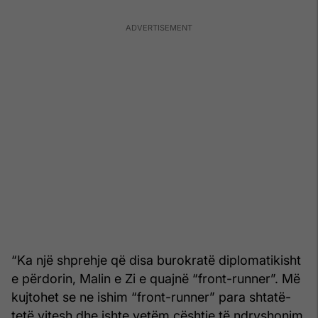
“Ka një shprehje që disa burokratë diplomatikisht
e përdorin, Malin e Zi e quajnë “front-runner”. Më
kujtohet se ne ishim “front-runner” para shtatë-
tetë vitesh dhe ishte vetëm çështje të ndryshonim