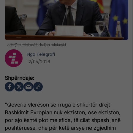
hristijan mickoski
hristijan mickoski
Nga
Telegrafi
12/05/2026
"Qeveria vlerëson se rruga e shkurtër drejt
Bashkimit Evropian nuk ekziston, ose ekziston,
por ajo është plot me sfida, të cilat shpesh janë
poshtëruese, dhe për këtë arsye ne zgjedhim