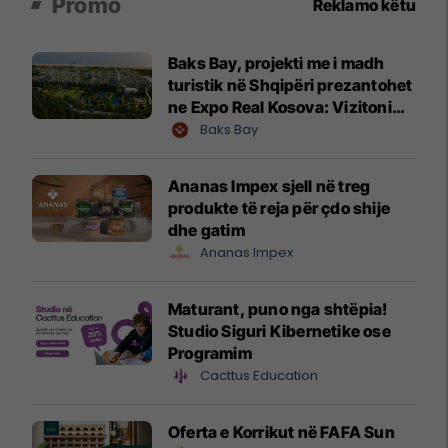
Promo
Reklamo këtu
Baks Bay, projekti me i madh
turistik në Shqipëri prezantohet
ne Expo Real Kosova: Vizitoni
shtandin dhe zbuloni
Baks Bay
mundësitë e investimit
Ananas Impex sjell në treg
produkte të reja për çdo shije
dhe gatim
Ananas Impex
Maturant, puno nga shtëpia!
Studio Siguri Kibernetike ose
Programim
Cacttus Education
Oferta e Korrikut në FAFA Sun