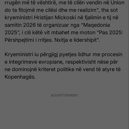
rrugën më të vështirë, me të cilën vendin në Union
do ta fitojmë me cilësi dhe me realizim", tha sot
kryeministri Hristijan Mickoski në fjalimin e tij në
samitin 2026 të organizuar nga “Maqedonia
2025”, i cili këtë vit mbahet me moton “Pas 2025:
Përshpejtimi i rritjes. Nxitja e lidershipit”.
Kryeministri iu përgjigj pyetjes lidhur me procesin
e integrimeve evropiane, respektivisht nëse për
ne dominojnë kriteret politike në vend të atyre të
Kopenhagës.