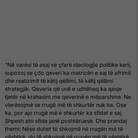
“Në varësi të asaj se çfarë ideologjie politike keni,
supozoj se çdo qeveri ka matricën e saj të afrimit
dhe realizimit të këtij qëllimi, të këtij qëllimi
strategjik. Qeveria që unë e udhëheq ka qasje
tjetër në krahasim me qeverinë e mëparshme. Ne
vlerësojmë se rrugë më të shkurtër nuk ka. Ose
ka, por ajo rrugë më e shkurtër ka sfidat e saj.
Shpesh ato sfida janë poshtëruese. Dhe prandaj
themi: Nëse duhet të shkojmë në rrugën më të
vështirë, do të shkojmë në rrugën më të vështirë,