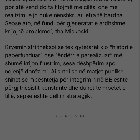
por atë vend do ta fitojmë me cilësi dhe me
realizim, e jo duke nënshkruar letra të bardha.
Sepse ato, në fund, për gjeneratat e ardhshme
krijojnë probleme”, tha Mickoski.
Kryeministri theksoi se tek qytetarët kjo “histori e
papërfunduar” ose “ëndërr e parealizuar” më
shumë krijon frustrim, sesa dëshpërim apo
ndjenjë dorëzimi. Ai shtoi se në matjet publike
shihet se mbështetja për integrimin në BE është
përgjithësisht konstante dhe duhet të mbetet e
tillë, sepse është qëllim strategjik.