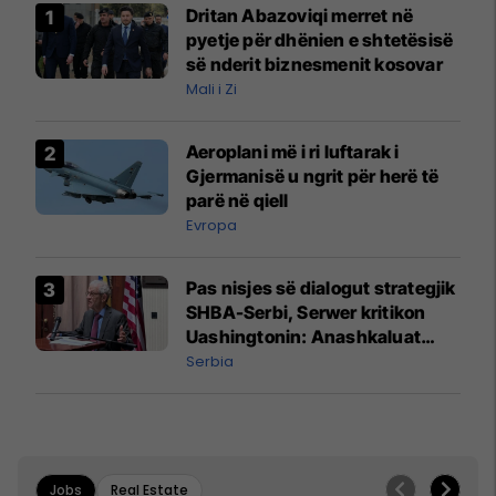
Dritan Abazoviqi merret në
pyetje për dhënien e shtetësisë
së nderit biznesmenit kosovar
Mali i Zi
Aeroplani më i ri luftarak i
Gjermanisë u ngrit për herë të
parë në qiell
Evropa
Pas nisjes së dialogut strategjik
SHBA-Serbi, Serwer kritikon
Uashingtonin: Anashkaluat
Banjskën, sulmin ndaj KFOR-it
Serbia
dhe rrëmbimin e Policëve të
Kosovës
Jobs
Real Estate