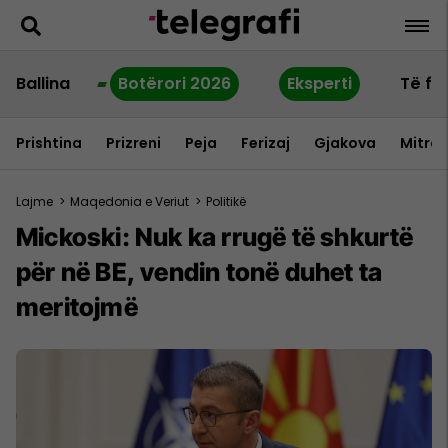
Ballina
Botërori 2026
Eksperti
Të fu
Prishtina
Prizreni
Peja
Ferizaj
Gjakova
Mitrov
Lajme
>
Maqedonia e Veriut
>
Politikë
Mickoski: Nuk ka rrugë të shkurtë
për në BE, vendin tonë duhet ta
meritojmë