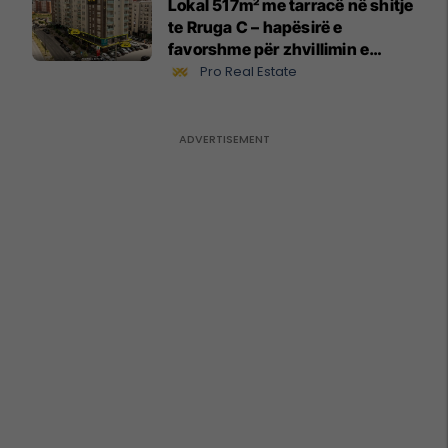
Lokal 517m² me tarracë në shitje
te Rruga C – hapësirë e
favorshme për zhvillimin e
biznesit #15796
Pro Real Estate