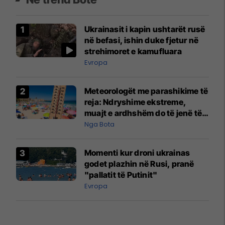
Ukrainasit i kapin ushtarët rusë
në befasi, ishin duke fjetur në
strehimoret e kamufluara
Evropa
Meteorologët me parashikime të
reja: Ndryshime ekstreme,
muajt e ardhshëm do të jenë të
pazakontë
Nga Bota
Momenti kur droni ukrainas
godet plazhin në Rusi, pranë
"pallatit të Putinit"
Evropa