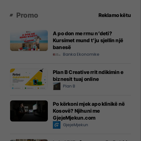
Promo
Reklamo këtu
A po don me rrnu n’deti?
Kursimet mund t’ju sjellin një
banesë
Banka Ekonomike
Plan B Creative rrit ndikimin e
biznesit tuaj online
Plan B
Po kërkoni mjek apo klinikë në
Kosovë? Njihuni me
GjejeMjekun.com
GjejeMjekun