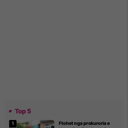
Top 5
Ftohet nga prokuroria e