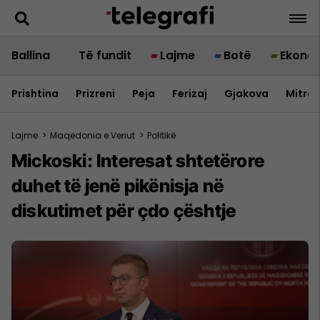
Ballina
Të fundit
Lajme
Botë
Ekono
Prishtina
Prizreni
Peja
Ferizaj
Gjakova
Mitrov
Lajme
>
Maqedonia e Veriut
>
Politikë
Mickoski: Interesat shtetërore
duhet të jenë pikënisja në
diskutimet për çdo çështje