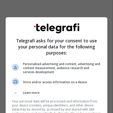
Telegrafi asks for your consent to use
your personal data for the following
purposes:
Hristijan Mickoski
Reformat Në Maqedoni
Venko Filipçe
Personalised advertising and content, advertising and
content measurement, audience research and
services development
Store and/or access information on a device
Learn more
Your personal data will be processed and information from
your device (cookies, unique identifiers, and other device
data) may be stored by, accessed by and shared with 369