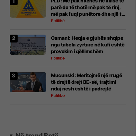
PLD: Më pak nxënës në klasë të
parë do të thotë më pak të rinj,
më pak fuqi punëtore dhe një të
ardhme më të dobët për
Politikë
Maqedoninë
Osmani: Heqja e gjuhës shqipe
nga tabela zyrtare në kufi është
provokim i qëllimshëm
Politikë
Mucunski: Meritojmë një rrugë
të drejtë drejt BE-së, trajtimi
ndaj nesh është i padrejtë
Politikë
Në trend Botë