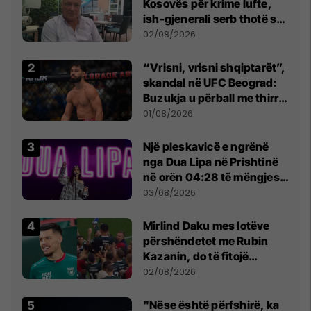
Kosovës për krime lufte,
ish-gjenerali serb thotë se
dikush e tradhtoi në
02/08/2026
Beograd
“Vrisni, vrisni shqiptarët”,
skandal në UFC Beograd:
Buzukja u përball me thirrje
anti-shqiptare nga
01/08/2026
tribunat
Një pleskavicë e ngrënë
nga Dua Lipa në Prishtinë
në orën 04:28 të mëngjesit
- dhe bota digjitale serbe
03/08/2026
shpall gjendjen e luftës
Mirlind Daku mes lotëve
përshëndetet me Rubin
Kazanin, do të fitojë
miliona te Spartak Moska
02/08/2026
"Nëse është përfshirë, ka