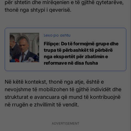
për shtetin dhe mirëqenien e të gjithë qytetarëve,
thonë nga shtypi i qeverisë.
Filipçe: Do të formojmë grupe dhe
trupa të përbashkët të përbërë
nga ekspertët për zbatimin e
reformave në disa fusha
Në këtë kontekst, thonë nga atje, është e
nevojshme të mobilizohen të gjithë individët dhe
strukturat e avancuara që mund të kontribuojnë
në rrugën e zhvillimit të vendit.