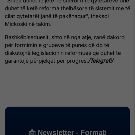
“Shteti duhet të jetë në shërbim të qytetarëve dhe
duhet të ketë reforma thelbësore të sistemit me të
cilat qytetarët janë të pakënaqur”, theksoi
Mickoski në takim.
Bashkëbiseduesit, shtojnë nga atje, ranë dakord
për formimin e grupeve të punës që do të
diskutojnë legjislacionin reformues që duhet të
garantojë përpjekjet për progres.
/Telegrafi/