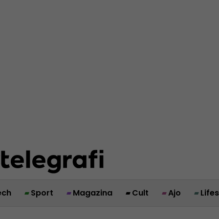
ech
Sport
Magazina
Cult
Ajo
Life