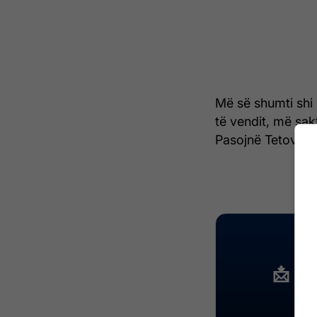
Më së shumti shi
të vendit, më sak
Pasojnë Tetova, K