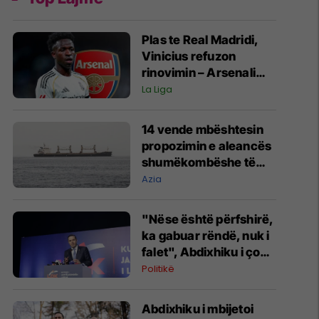
Plas te Real Madridi,
Vinicius refuzon
rinovimin – Arsenali
gati ofertën 140
La Liga
milionëshe
14 vende mbështesin
propozimin e aleancës
shumëkombëshe të
mbrojtjes detare të
Azia
udhëhequr nga Arabia
Saudite
"Nëse është përfshirë,
ka gabuar rëndë, nuk i
falet", Abdixhiku i çon
“selam” Përparim
Politikë
Ramës
Abdixhiku i mbijetoi