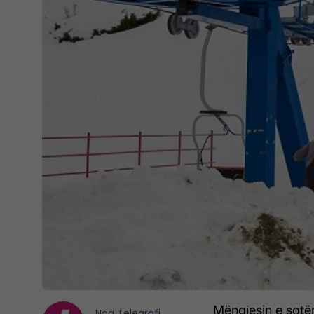
Mëngjesin e sotë
Nga
Telegrafi