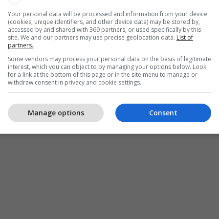
Your personal data will be processed and information from your device
(cookies, unique identifiers, and other device data) may be stored by,
accessed by and shared with 369 partners, or used specifically by this
site. We and our partners may use precise geolocation data.
List of
partners.
Some vendors may process your personal data on the basis of legitimate
interest, which you can object to by managing your options below. Look
for a link at the bottom of this page or in the site menu to manage or
withdraw consent in privacy and cookie settings.
Manage options
Consent