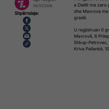
e Diellit me zero
06/01/2026
dhe Mavrova me t
gradë.
U regjistruan 0 g
Mavrovë, 6 Prilep
Shkup-Petrovec, S
Kriva Pallankë, 1