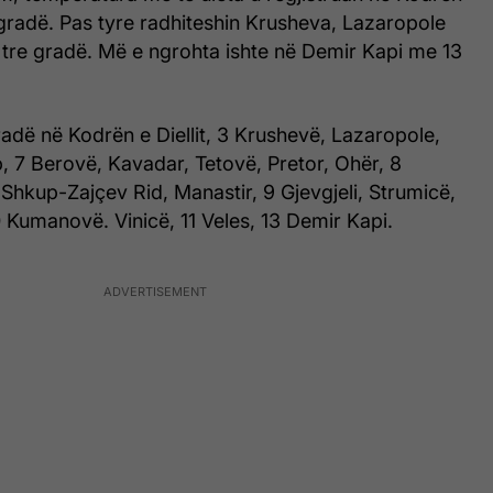
 gradë. Pas tyre radhiteshin Krusheva, Lazaropole
re gradë. Më e ngrohta ishte në Demir Kapi me 13
radë në Kodrën e Diellit, 3 Krushevë, Lazaropole,
, 7 Berovë, Kavadar, Tetovë, Pretor, Ohër, 8
hkup-Zajçev Rid, Manastir, 9 Gjevgjeli, Strumicë,
0 Kumanovë. Vinicë, 11 Veles, 13 Demir Kapi.