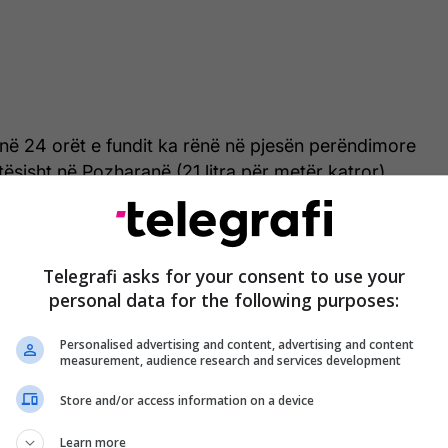
 në 24 orët e fundit ka rënë në pjesën perëndimore
tësisht në Pozharanë (21 litra për metër katror).
odra e Diellit, Mavrovë./Telegrafi/
Telegrafi asks for your consent to use your
personal data for the following purposes:
Personalised advertising and content, advertising and content
measurement, audience research and services development
Store and/or access information on a device
Learn more