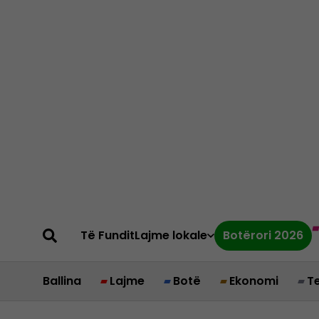
Të Fundit
Lajme lokale
Botërori 2026
Ballina
Lajme
Botë
Ekonomi
T