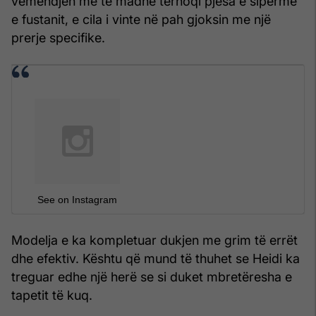
vëmendjen më të madhe tërhoqi pjesa e sipërme
e fustanit, e cila i vinte në pah gjoksin me një
prerje specifike.
See on Instagram
Modelja e ka kompletuar dukjen me grim të errët
dhe efektiv. Kështu që mund të thuhet se Heidi ka
treguar edhe një herë se si duket mbretëresha e
tapetit të kuq.