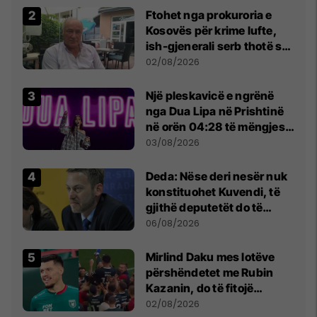
Ftohet nga prokuroria e
Kosovës për krime lufte,
ish-gjenerali serb thotë se
dikush e tradhtoi në
02/08/2026
Beograd
Një pleskavicë e ngrënë
nga Dua Lipa në Prishtinë
në orën 04:28 të mëngjesit
- dhe bota digjitale serbe
03/08/2026
shpall gjendjen e luftës
Deda: Nëse deri nesër nuk
konstituohet Kuvendi, të
gjithë deputetët do të
bëjnë shkelje të rëndë
06/08/2026
kushtetuese
Mirlind Daku mes lotëve
përshëndetet me Rubin
Kazanin, do të fitojë
miliona te Spartak Moska
02/08/2026