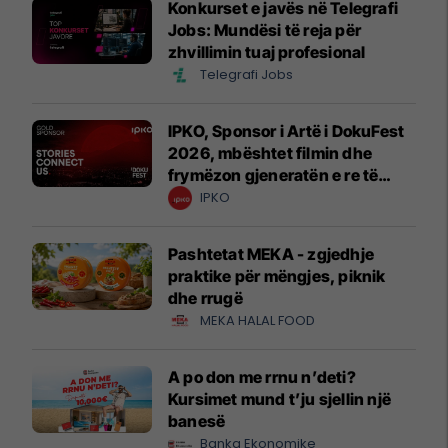
Konkurset e javës në Telegrafi
Jobs: Mundësi të reja për
zhvillimin tuaj profesional
Telegrafi Jobs
IPKO, Sponsor i Artë i DokuFest
2026, mbështet filmin dhe
frymëzon gjeneratën e re të
krijuesve
IPKO
Pashtetat MEKA - zgjedhje
praktike për mëngjes, piknik
dhe rrugë
MEKA HALAL FOOD
A po don me rrnu n’deti?
Kursimet mund t’ju sjellin një
banesë
Banka Ekonomike