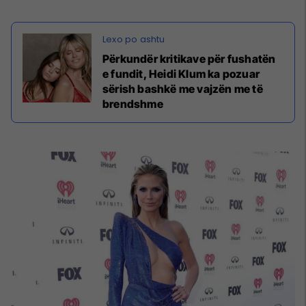
Përkundër kritikave për fushatën
e fundit, Heidi Klum ka pozuar
sërish bashkë me vajzën me të
brendshme