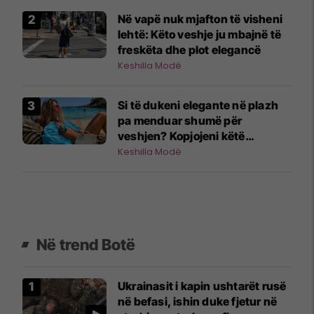
Në vapë nuk mjafton të visheni
lehtë: Këto veshje ju mbajnë të
freskëta dhe plot elegancë
Keshilla Modë
Si të dukeni elegante në plazh
pa menduar shumë për
veshjen? Kopjojeni këtë
kombinim!
Keshilla Modë
Në trend Botë
Ukrainasit i kapin ushtarët rusë
në befasi, ishin duke fjetur në