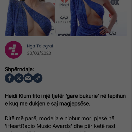
Nga
Telegrafi
30/03/2023
Heidi Klum fitoi një tjetër ‘garë bukurie’ në tepihun
e kuq me dukjen e saj magjepsëse.
Ditë më parë, modelja e njohur mori pjesë në
'iHeartRadio Music Awards' dhe për këtë rast