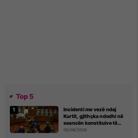
Top 5
Incidenti me vezë ndaj
Kurtit, gjithçka ndodhi në
seancën konstituive të
Kuvendit
06/08/2026