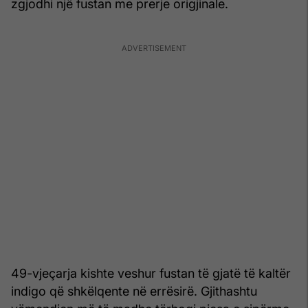
zgjodhi një fustan me prerje origjinale.
49-vjeçarja kishte veshur fustan të gjatë të kaltër
indigo që shkëlqente në errësirë. Gjithashtu