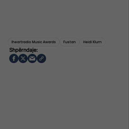
Iheartradio Music Awards
Fustan
Heidi Klum