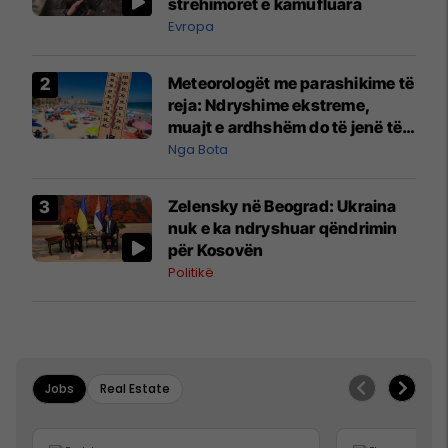
strehimoret e kamufluara
Evropa
Meteorologët me parashikime të
reja: Ndryshime ekstreme,
muajt e ardhshëm do të jenë të
pazakontë
Nga Bota
Zelensky në Beograd: Ukraina
nuk e ka ndryshuar qëndrimin
për Kosovën
Politikë
Jobs
Real Estate