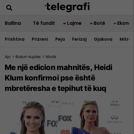
Ballina
Të fundit
Lajme
Botë
Ekono
Prishtina
Prizreni
Peja
Ferizaj
Gjakova
Mitrov
Ajo
>
Bukuri-kujdes
>
Modë
Me një edicion mahnitës, Heidi
Klum konfirmoi pse është
mbretëresha e tepihut të kuq