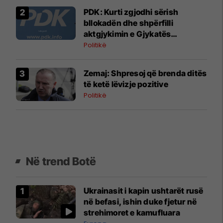
PDK: Kurti zgjodhi sërish
bllokadën dhe shpërfilli
aktgjykimin e Gjykatës
Kushtetuese
Politikë
Zemaj: Shpresoj që brenda ditës
të ketë lëvizje pozitive
Politikë
Në trend Botë
Ukrainasit i kapin ushtarët rusë
në befasi, ishin duke fjetur në
strehimoret e kamufluara