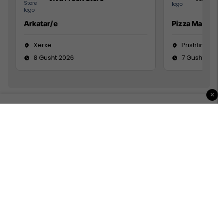
Arkatar/e
Pizza Man
Xërxë
Prishtinë
8 Gusht 2026
7 Gusht 20
×