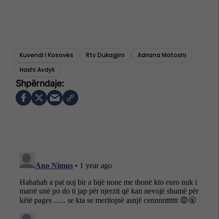
Kuvendi I Kosovës
Rtv Dukagjini
Adriana Matoshi
Haxhi Avdyli