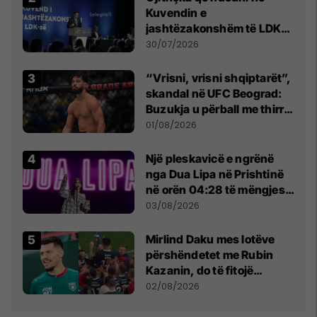
Kuvendin e
jashtëzakonshëm të LDK-
së
30/07/2026
“Vrisni, vrisni shqiptarët”,
skandal në UFC Beograd:
Buzukja u përball me thirrje
anti-shqiptare nga
01/08/2026
tribunat
Një pleskavicë e ngrënë
nga Dua Lipa në Prishtinë
në orën 04:28 të mëngjesit
- dhe bota digjitale serbe
03/08/2026
shpall gjendjen e luftës
Mirlind Daku mes lotëve
përshëndetet me Rubin
Kazanin, do të fitojë
miliona te Spartak Moska
02/08/2026