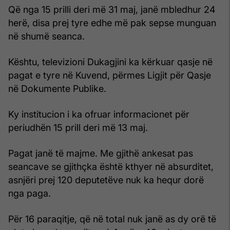
Që nga 15 prilli deri më 31 maj, janë mbledhur 24
herë, disa prej tyre edhe më pak sepse munguan
në shumë seanca.
Kështu, televizioni Dukagjini ka kërkuar qasje në
pagat e tyre në Kuvend, përmes Ligjit për Qasje
në Dokumente Publike.
Ky institucion i ka ofruar informacionet për
periudhën 15 prill deri më 13 maj.
Pagat janë të majme. Me gjithë ankesat pas
seancave se gjithçka është kthyer në absurditet,
asnjëri prej 120 deputetëve nuk ka hequr dorë
nga paga.
Për 16 paraqitje, që në total nuk janë as dy orë të