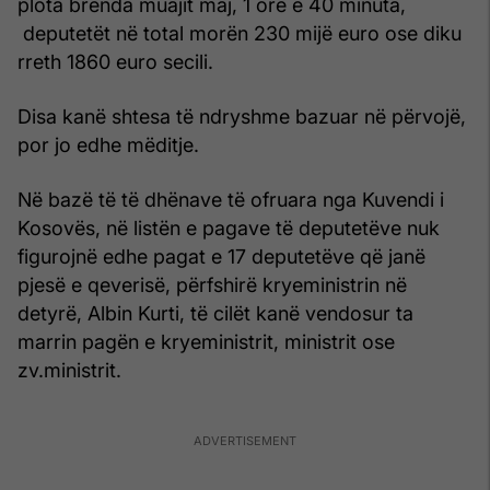
plota brenda muajit maj, 1 orë e 40 minuta,
deputetët në total morën 230 mijë euro ose diku
rreth 1860 euro secili.
Disa kanë shtesa të ndryshme bazuar në përvojë,
por jo edhe mëditje.
Në bazë të të dhënave të ofruara nga Kuvendi i
Kosovës, në listën e pagave të deputetëve nuk
figurojnë edhe pagat e 17 deputetëve që janë
pjesë e qeverisë, përfshirë kryeministrin në
detyrë, Albin Kurti, të cilët kanë vendosur ta
marrin pagën e kryeministrit, ministrit ose
zv.ministrit.