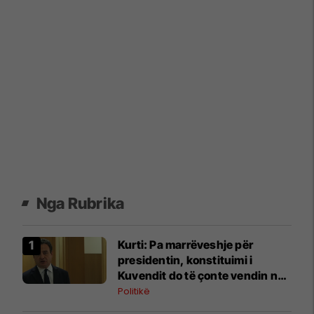
Nga Rubrika
Kurti: Pa marrëveshje për
presidentin, konstituimi i
Kuvendit do të çonte vendin në
zgjedhje të reja
Politikë