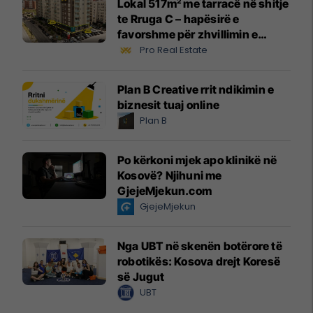
Lokal 517m² me tarracë në shitje
te Rruga C – hapësirë e
favorshme për zhvillimin e
biznesit #15796
Pro Real Estate
Plan B Creative rrit ndikimin e
biznesit tuaj online
Plan B
Po kërkoni mjek apo klinikë në
Kosovë? Njihuni me
GjejeMjekun.com
GjejeMjekun
Nga UBT në skenën botërore të
robotikës: Kosova drejt Koresë
së Jugut
UBT