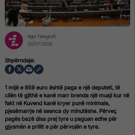
Nga
Telegrafi
03/07/2025
1 mijë e 859 euro është paga e një deputeti, të
cilën të gjithë e kanë marr brenda një muaji kur në
fakt në Kuvend kanë kryer punë minimale,
pjesëmarrje në seanca dy minutëshe. Përveç
pagës bazë disa prej tyre u paguan edhe për
gjysmën e prillit e për përvojën e tyre.