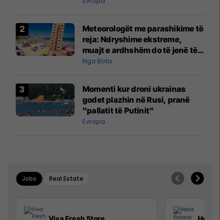
Evropa
Meteorologët me parashikime të
reja: Ndryshime ekstreme,
muajt e ardhshëm do të jenë të
pazakontë
Nga Bota
Momenti kur droni ukrainas
godet plazhin në Rusi, pranë
"pallatit të Putinit"
Evropa
Jobs
Real Estate
Viva Fresh Store
Hebs 