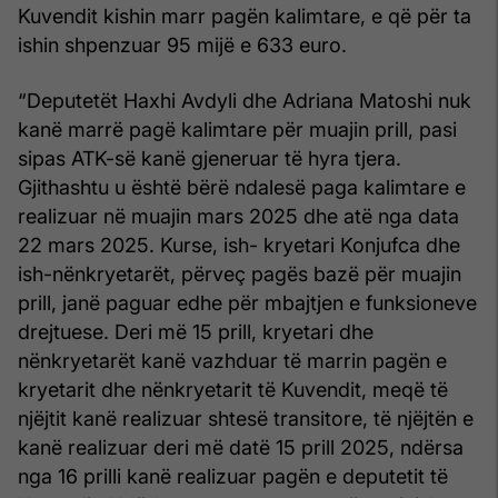
Kuvendit kishin marr pagën kalimtare, e që për ta
ishin shpenzuar 95 mijë e 633 euro.
“Deputetët Haxhi Avdyli dhe Adriana Matoshi nuk
kanë marrë pagë kalimtare për muajin prill, pasi
sipas ATK-së kanë gjeneruar të hyra tjera.
Gjithashtu u është bërë ndalesë paga kalimtare e
realizuar në muajin mars 2025 dhe atë nga data
22 mars 2025. Kurse, ish- kryetari Konjufca dhe
ish-nënkryetarët, përveç pagës bazë për muajin
prill, janë paguar edhe për mbajtjen e funksioneve
drejtuese. Deri më 15 prill, kryetari dhe
nënkryetarët kanë vazhduar të marrin pagën e
kryetarit dhe nënkryetarit të Kuvendit, meqë të
njëjtit kanë realizuar shtesë transitore, të njëjtën e
kanë realizuar deri më datë 15 prill 2025, ndërsa
nga 16 prilli kanë realizuar pagën e deputetit të