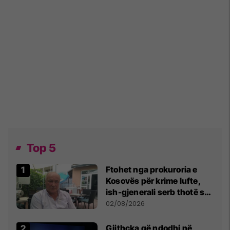
Top 5
Ftohet nga prokuroria e
Kosovës për krime lufte,
ish-gjenerali serb thotë se
dikush e tradhtoi në
02/08/2026
Beograd
Gjithçka që ndodhi në