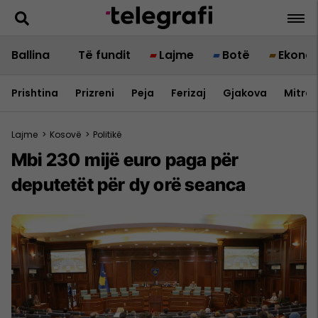
Ballina
Të fundit
Lajme
Botë
Ekono
Prishtina
Prizreni
Peja
Ferizaj
Gjakova
Mitrov
Lajme
>
Kosovë
>
Politikë
Mbi 230 mijë euro paga për
deputetët për dy orë seanca