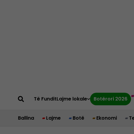
Të Fundit
Lajme lokale
Botërori 2026
Ballina
Lajme
Botë
Ekonomi
T