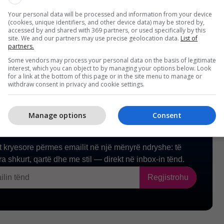
n, në të njëjtën ditë kur marrëveshja do të
Your personal data will be processed and information from your device
risht në Gjenevë.
/Telegrafi/
(cookies, unique identifiers, and other device data) may be stored by,
accessed by and shared with 369 partners, or used specifically by this
site. We and our partners may use precise geolocation data.
List of
partners.
Some vendors may process your personal data on the basis of legitimate
interest, which you can object to by managing your options below. Look
for a link at the bottom of this page or in the site menu to manage or
withdraw consent in privacy and cookie settings.
Manage options
Consent