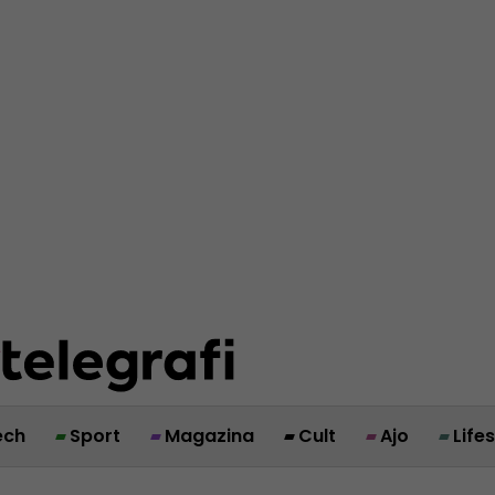
ech
Sport
Magazina
Cult
Ajo
Life