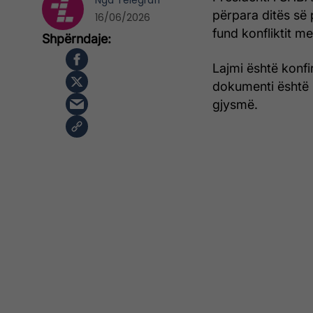
Nga
Telegrafi
përpara ditës së
16/06/2026
fund konfliktit me
Lajmi është konfir
dokumenti është 
gjysmë.