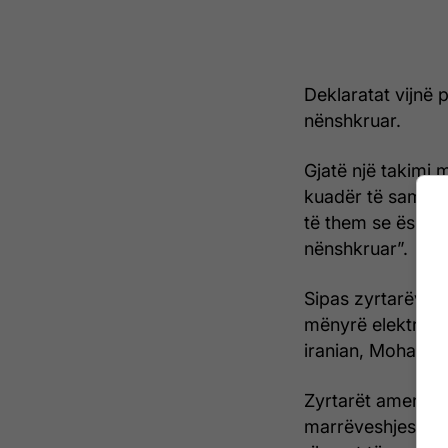
Deklaratat vijnë 
nënshkruar.
Gjatë një takimi
kuadër të samitit
të them se është 
nënshkruar”.
Sipas zyrtarëve t
mënyrë elektroni
iranian, Mohamm
Zyrtarët amerikan
marrëveshjes, duk