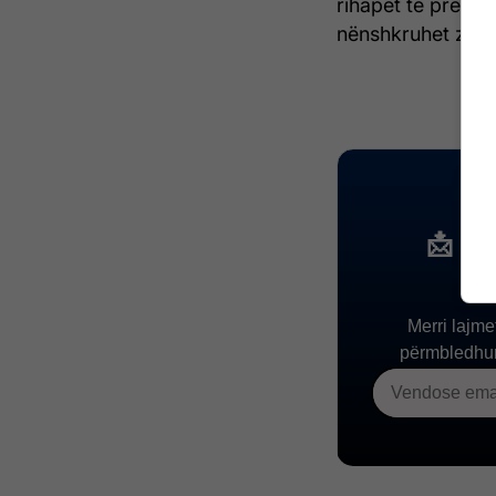
rihapet të premte
nënshkruhet zyrta