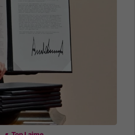
Top Lajme