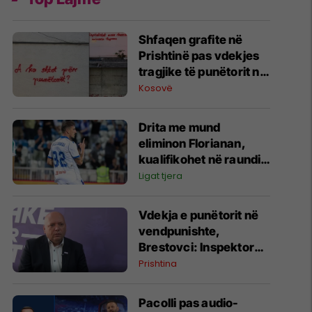
Shfaqen grafite në
Prishtinë pas vdekjes
tragjike të punëtorit në
vendpunishte
Kosovë
Drita me mund
eliminon Florianan,
kualifikohet në raundin
tjetër
Ligat tjera
Vdekja e punëtorit në
vendpunishte,
Brestovci: Inspektorati
i Kryeqytetit nuk është
Prishtina
përgjegjës për
kontrollin teknik të
Pacolli pas audio-
vinçit