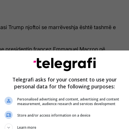
pasi Trump njoftoi se marrëveshja është tashmë e
 me presidentin francez Emmanuel Macron në
 të G7 në Francë, ai u shpreh: “Jam shumë i lumtur
nënshkruar, marrëveshja është plotësisht e
Telegrafi asks for your consent to use your
personal data for the following purposes:
ë lartë amerikanë, dokumenti është firmosur në
ke nga Trump, JD Vance dhe kryetari i Parlamentit
Personalised advertising and content, advertising and content
ad Bagher Ghalibaf.
measurement, audience research and services development
ë kanë zbuluar gjithashtu disa detaje të
Store and/or access information on a device
e bërë të ditur se Ngushtica e Hormuzit pritet të
Learn more