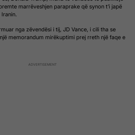
 premte marrëveshjen paraprake që synon t’i japë
 Iranin.
muar nga zëvendësi i tij, JD Vance, i cili tha se
një memorandum mirëkuptimi prej rreth një faqe e