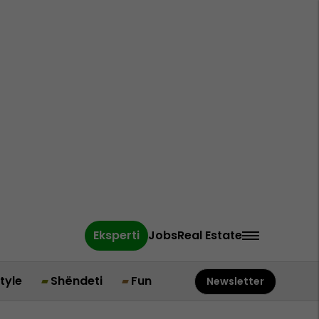
Eksperti
Jobs
Real Estate
style
Shëndeti
Fun
Newsletter