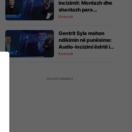
incizimit: Montazh dhe
shantazh para
Kuvendit, asgjë më
Kosovë
shumë
Gentrit Syla mohon
ndikimin në punësime:
Audio-incizimi është i
manipuluar dhe
Kosovë
shantazh ndaj meje