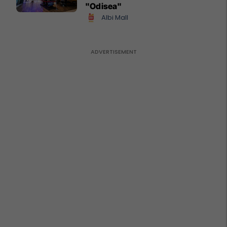
"Odisea"
Albi Mall