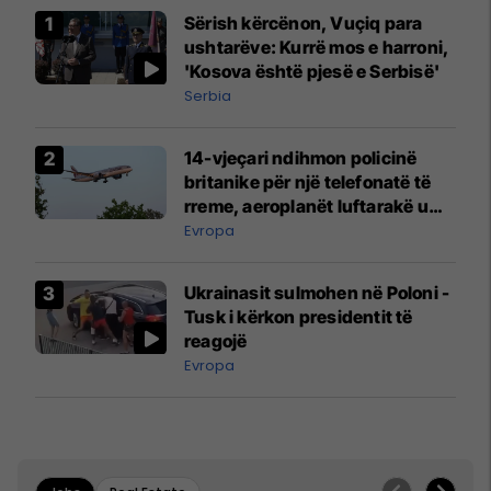
Sërish kërcënon, Vuçiq para
ushtarëve: Kurrë mos e harroni,
'Kosova është pjesë e Serbisë'
Serbia
14-vjeçari ndihmon policinë
britanike për një telefonatë të
rreme, aeroplanët luftarakë u
ngritën në ajër për të
Evropa
interceptuar fluturaken e Qatar
Airways që po shkonte drejt
Ukrainasit sulmohen në Poloni -
Mançesterit
Tusk i kërkon presidentit të
reagojë
Evropa