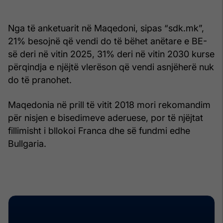
Nga të anketuarit në Maqedoni, sipas “sdk.mk”,
21% besojnë që vendi do të bëhet anëtare e BE-
së deri në vitin 2025, 31% deri në vitin 2030 kurse
përqindja e njëjtë vlerëson që vendi asnjëherë nuk
do të pranohet.
Maqedonia në prill të vitit 2018 mori rekomandim
për nisjen e bisedimeve aderuese, por të njëjtat
fillimisht i bllokoi Franca dhe së fundmi edhe
Bullgaria.