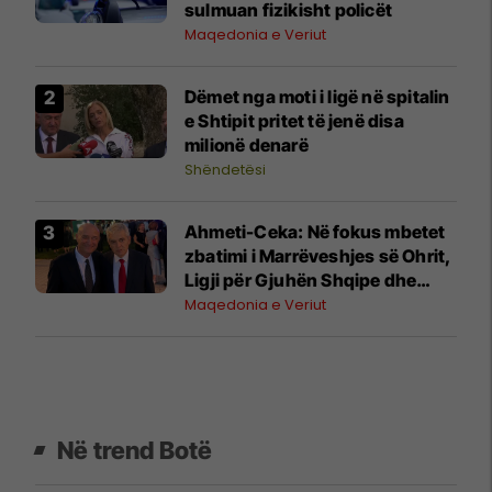
sulmuan fizikisht policët
Maqedonia e Veriut
Dëmet nga moti i ligë në spitalin
e Shtipit pritet të jenë disa
milionë denarë
Shëndetësi
Ahmeti-Ceka: Në fokus mbetet
zbatimi i Marrëveshjes së Ohrit,
Ligji për Gjuhën Shqipe dhe
integrimi në BE
Maqedonia e Veriut
Në trend Botë