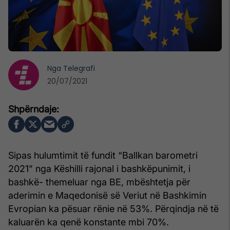
Nga
Telegrafi
20/07/2021
Sipas hulumtimit të fundit “Ballkan barometri
2021” nga Këshilli rajonal i bashkëpunimit, i
bashkë- themeluar nga BE, mbështetja për
aderimin e Maqedonisë së Veriut në Bashkimin
Evropian ka pësuar rënie në 53%. Përqindja në të
kaluarën ka qenë konstante mbi 70%.