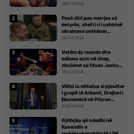
26/07/2026
Pesë ditë pas marrjes së
detyrës, shefi i ri i ushtrisë
ukrainase urdhëron
kontroll të madh
26/07/2026
Vetëm dy raunde dhe
miliona euro në xhep,
zbulohet sa fituan Joshua
e Prenga
26/07/2026
Vëllai iu etiketua si pjesëtar
i grupit të Arkanit, Drejtori i
Ekonomisë në Prizren
mohon pretendimet
24/07/2026
Gjithçka që ndodhi në
Kuvendin e
jashtëzakonshëm të LDK-