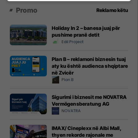
Promo
Reklamo këtu
Holiday In 2 – banesa juaj për
pushime pranë detit
Edil Project
Plan B – reklamoni biznesin tuaj
aty ku është audienca shqiptare
në Zvicër
Plan B
Sigurimi i biznesit me NOVATRA
Vermögensberatung AG
NOVATRA
IMAX/ Cineplexx në Albi Mall,
thyen rekorde rajonale me