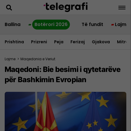
Ballina
Botërori 2026
Të fundit
Lajme
Prishtina
Prizreni
Peja
Ferizaj
Gjakova
Mitrov
Lajme
>
Maqedonia e Veriut
Maqedoni: Bie besimi i qytetarëve
për Bashkimin Evropian