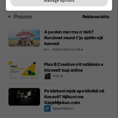
Manage options
Promo
Reklamo këtu
A po don me rrnu n’deti?
Kursimet mund t’ju sjellin një
banesë
Banka Ekonomike
Plan B Creative rrit ndikimin e
biznesit tuaj online
Plan B
Po kërkoni mjek apo klinikë në
Kosovë? Njihuni me
GjejeMjekun.com
GjejeMjekun