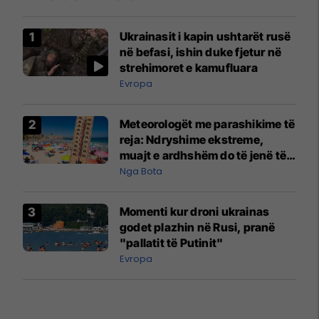
Ukrainasit i kapin ushtarët rusë
në befasi, ishin duke fjetur në
strehimoret e kamufluara
Evropa
Meteorologët me parashikime të
reja: Ndryshime ekstreme,
muajt e ardhshëm do të jenë të
pazakontë
Nga Bota
Momenti kur droni ukrainas
godet plazhin në Rusi, pranë
"pallatit të Putinit"
Evropa