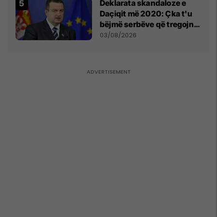
​Deklarata skandaloze e
Daçiqit më 2020: Çka t'u
bëjmë serbëve që tregojnë
ku janë varrosur shqiptarët
03/08/2026
në Serbi