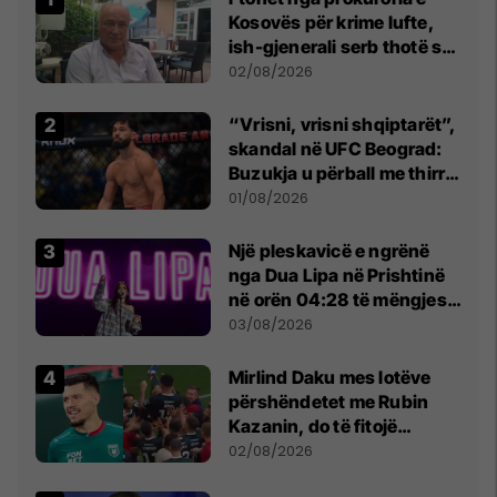
Kosovës për krime lufte,
ish-gjenerali serb thotë se
dikush e tradhtoi në
02/08/2026
Beograd
“Vrisni, vrisni shqiptarët”,
skandal në UFC Beograd:
Buzukja u përball me thirrje
anti-shqiptare nga
01/08/2026
tribunat
Një pleskavicë e ngrënë
nga Dua Lipa në Prishtinë
në orën 04:28 të mëngjesit
- dhe bota digjitale serbe
03/08/2026
shpall gjendjen e luftës
Mirlind Daku mes lotëve
përshëndetet me Rubin
Kazanin, do të fitojë
miliona te Spartak Moska
02/08/2026