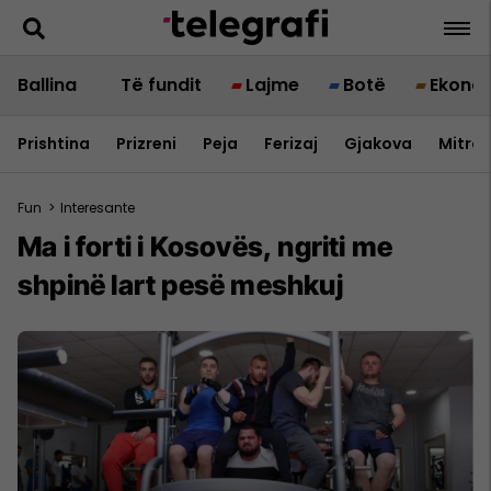
Ballina
Të fundit
Lajme
Botë
Ekono
Prishtina
Prizreni
Peja
Ferizaj
Gjakova
Mitrov
Fun
>
Interesante
Ma i forti i Kosovës, ngriti me
shpinë lart pesë meshkuj