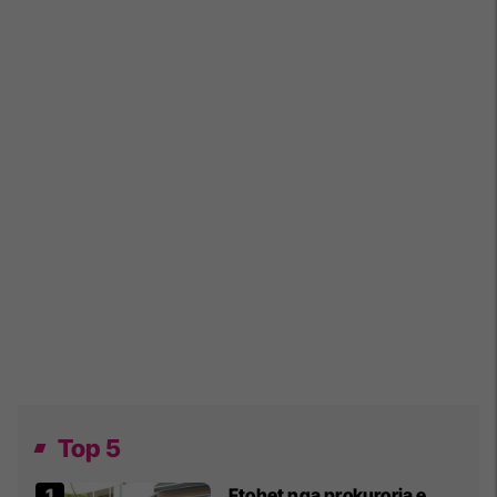
Top 5
Ftohet nga prokuroria e