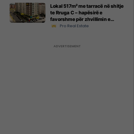
Lokal 517m² me tarracë në shitje
te Rruga C – hapësirë e
favorshme për zhvillimin e
biznesit #15796
Pro Real Estate