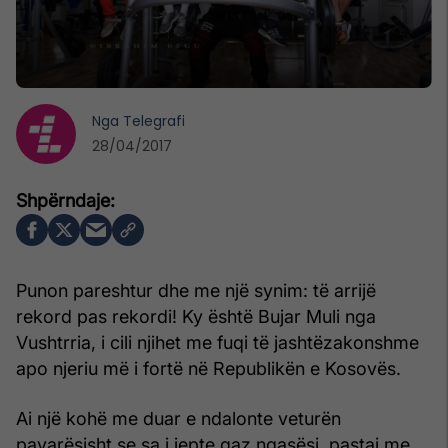
Nga
Telegrafi
28/04/2017
Punon pareshtur dhe me një synim: të arrijë
rekord pas rekordi! Ky është Bujar Muli nga
Vushtrria, i cili njihet me fuqi të jashtëzakonshme
apo njeriu më i fortë në Republikën e Kosovës.
Ai një kohë me duar e ndalonte veturën
pavarësisht se sa i jepte gaz ngasësi, pastaj me