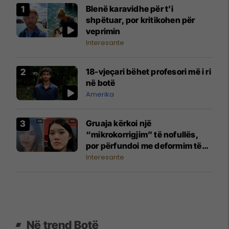
Blenë karavidhe për t’i
shpëtuar, por kritikohen për
veprimin
Interesante
18-vjeçari bëhet profesori më i ri
në botë
Amerika
Gruaja kërkoi një
“mikrokorrigjim” të nofullës,
por përfundoi me deformim të
madh të fytyrës
Interesante
Në trend Botë