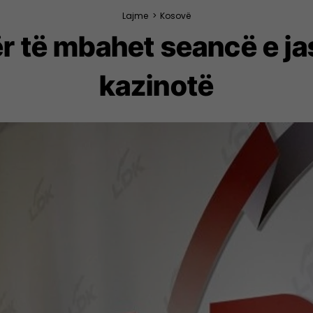
Lajme
>
Kosovë
r të mbahet seancë e 
kazinotë