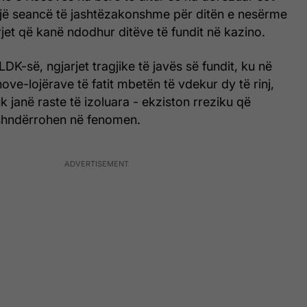
një seancë të jashtëzakonshme për ditën e nesërme
rjet që kanë ndodhur ditëve të fundit në kazino.
 LDK-së, ngjarjet tragjike të javës së fundit, ku në
ove-lojërave të fatit mbetën të vdekur dy të rinj,
k janë raste të izoluara - ekziston rreziku që
të shndërrohen në fenomen.