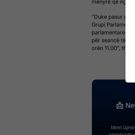
mënyrë që ngjarje
“Duke pasur para
Grupi Parlamenta
parlamentare dhe
për seancë të ja
orën 11.00”, thuhe