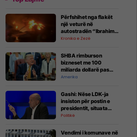
Përfshihet nga flakët
një veturë në
autostradën “Ibrahim
Rugova”
Kronika e Zezë
SHBA rimburson
bizneset me 100
miliarda dollarë pas
anulimit të tarifave të
Amerika
Trumpit
Gashi: Nëse LDK-ja
insiston për postin e
presidentit, situata
komplikohet - pres që
Politikë
të ketë lëshim
Vendimi i komunave në