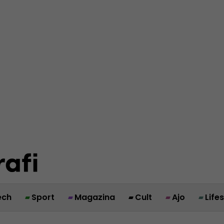
ech
Sport
Magazina
Cult
Ajo
Life