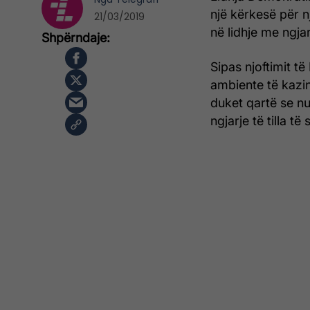
një kërkesë për 
21/03/2019
në lidhje me ngja
Sipas njoftimit të
ambiente të kazin
duket qartë se nu
ngjarje të tilla 