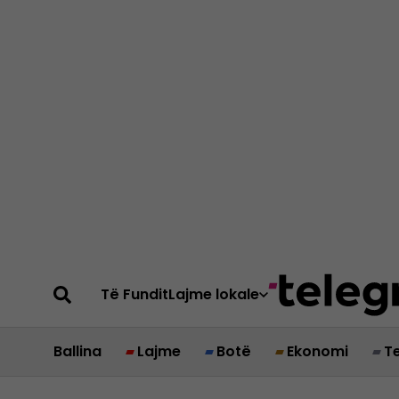
Të Fundit
Lajme lokale
Ballina
Lajme
Botë
Ekonomi
T