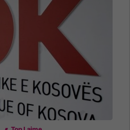
Top Lajme