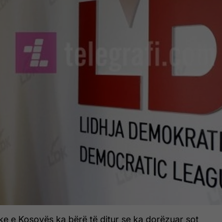
ke e Kosovës ka bërë të ditur se ka dorëzuar sot