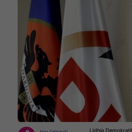
Lidhja Demokrati
Nga
Telegrafi