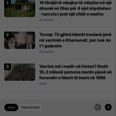
16 fëmijë të mbajtur të mbyllur në një
dhomë në Ohio për 4 vjet shpëtohen
- tani ata i pret një sfidë e madhe
Amerika
Trump: Të gjithë liderët iranianë janë
në varrimin e Khameneit, por nuk do
t’i godasim
Amerika
Varrimi më i madh në histori? Rreth
10.2 milionë persona morën pjesë në
funeralin e liderit të Iranit në 1989
Azia
Jobs
Real Estate