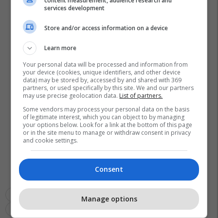
content measurement, audience research and
services development
Store and/or access information on a device
Learn more
Your personal data will be processed and information from
your device (cookies, unique identifiers, and other device
data) may be stored by, accessed by and shared with 369
partners, or used specifically by this site. We and our partners
may use precise geolocation data.
List of partners.
Some vendors may process your personal data on the basis
of legitimate interest, which you can object to by managing
your options below. Look for a link at the bottom of this page
or in the site menu to manage or withdraw consent in privacy
and cookie settings.
Consent
Prishtina Lokale
Komuna E Obiliqit
Npl “kastrioti” Sh.a
Manage options
Plemetin
Prishtina