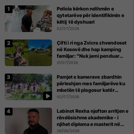
Policia kërkon ndihmën e
qytetarëve për identifikimin e
këtij të dyshuari
02/07/2026
Çifti i ri nga Zvicra zhvendoset
në Kosovë dhe hap kamping
familjar: "Nuk jemi penduar
asnjë ditë"
01/07/2026
Pamjet e kamerave zbardhin
përleshjen mes familjarëve ku
mbetën të plagosur katër
persona
02/07/2026
Labinot Rexha njofton arritjen e
rëndësishme akademike - i
njihet diploma e masterit në
Psikologji në Zvicër
29/06/2026