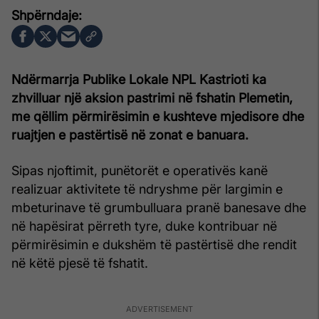
Ndërmarrja Publike Lokale
NPL Kastrioti
ka
zhvilluar një aksion pastrimi në fshatin Plemetin,
me qëllim përmirësimin e kushteve mjedisore dhe
ruajtjen e pastërtisë në zonat e banuara.
Sipas njoftimit, punëtorët e operativës kanë
realizuar aktivitete të ndryshme për largimin e
mbeturinave të grumbulluara pranë banesave dhe
në hapësirat përreth tyre, duke kontribuar në
përmirësimin e dukshëm të pastërtisë dhe rendit
në këtë pjesë të fshatit.