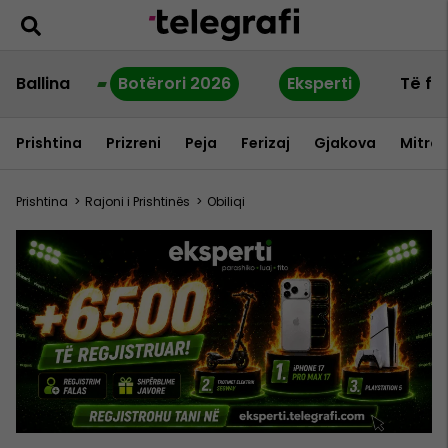
Ballina
Botërori 2026
Eksperti
Të fu
Prishtina
Prizreni
Peja
Ferizaj
Gjakova
Mitrov
Prishtina
>
Rajoni i Prishtinës
>
Obiliqi