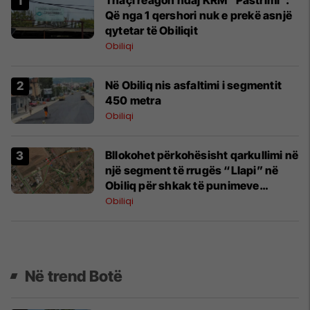
Që nga 1 qershori nuk e prekë asnjë
qytetar të Obiliqit
Obiliqi
Në Obiliq nis asfaltimi i segmentit
450 metra
Obiliqi
Bllokohet përkohësisht qarkullimi në
një segment të rrugës “Llapi” në
Obiliq për shkak të punimeve
infrastrukturore
Obiliqi
Në trend Botë