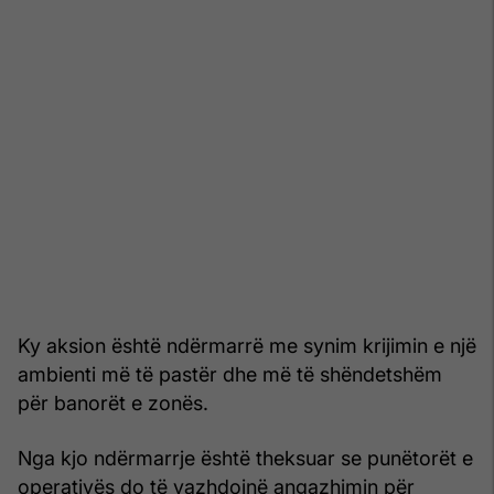
Ky aksion është ndërmarrë me synim krijimin e një
ambienti më të pastër dhe më të shëndetshëm
për banorët e zonës.
Nga kjo ndërmarrje është theksuar se punëtorët e
operativës do të vazhdojnë angazhimin për