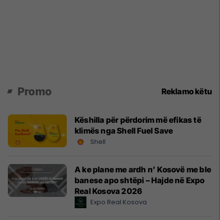
Promo
Reklamo këtu
Këshilla për përdorim më efikas të
klimës nga Shell Fuel Save
Shell
A ke plane me ardh n’ Kosovë me ble
banese apo shtëpi – Hajde në Expo
Real Kosova 2026
Expo Real Kosova