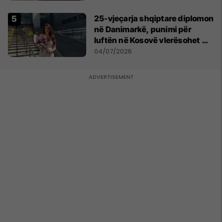
25-vjeçarja shqiptare diplomon
në Danimarkë, punimi për
luftën në Kosovë vlerësohet me
notën më të lartë
04/07/2026