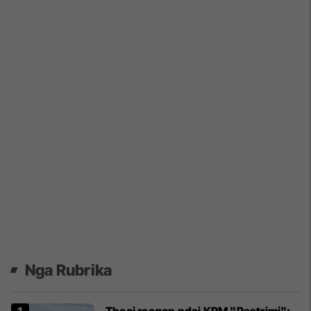
Nga Rubrika
Thaçi reagon ndaj KRM "Pastrimi":