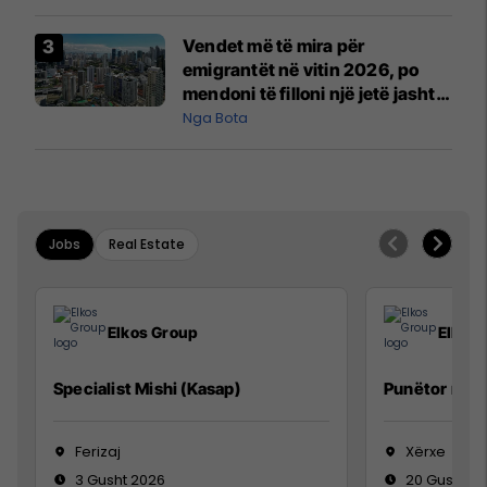
Vendet më të mira për
emigrantët në vitin 2026, po
mendoni të filloni një jetë jashtë
vendit?
Nga Bota
Jobs
Real Estate
Elkos Group
Elkos
Specialist Mishi (Kasap)
Punëtor në 
Ferizaj
Xërxe
3 Gusht 2026
20 Gusht 2