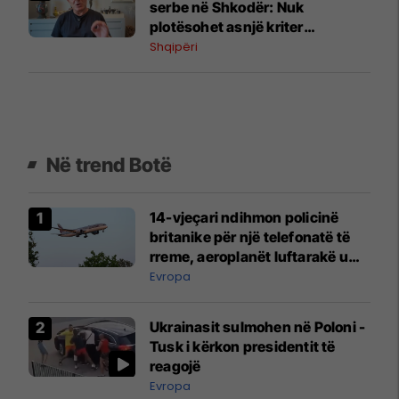
serbe në Shkodër: Nuk
plotësohet asnjë kriter
ndërkombëtar
Shqipëri
Në trend Botë
14-vjeçari ndihmon policinë
britanike për një telefonatë të
rreme, aeroplanët luftarakë u
ngritën në ajër për të
Evropa
interceptuar fluturaken e Qatar
Airways që po shkonte drejt
Ukrainasit sulmohen në Poloni -
Mançesterit
Tusk i kërkon presidentit të
reagojë
Evropa