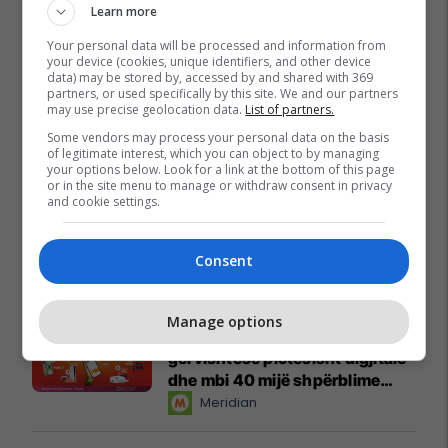
Learn more
Your personal data will be processed and information from
your device (cookies, unique identifiers, and other device
data) may be stored by, accessed by and shared with 369
partners, or used specifically by this site. We and our partners
may use precise geolocation data.
List of partners.
Some vendors may process your personal data on the basis
of legitimate interest, which you can object to by managing
your options below. Look for a link at the bottom of this page
or in the site menu to manage or withdraw consent in privacy
and cookie settings.
Consent
Promo
Reklamo këtu
Manage options
Këtë herë me kartelë
gërvishtëse plotësisht digjitale
dhe mbi 40 mijë shpërblime
instant!
Meridian