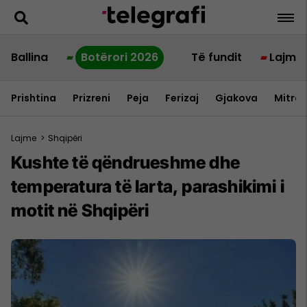
Ballina
Botërori 2026
Të fundit
Lajme
Prishtina
Prizreni
Peja
Ferizaj
Gjakova
Mitrov
Lajme
>
Shqipëri
Kushte të qëndrueshme dhe
temperatura të larta, parashikimi i
motit në Shqipëri