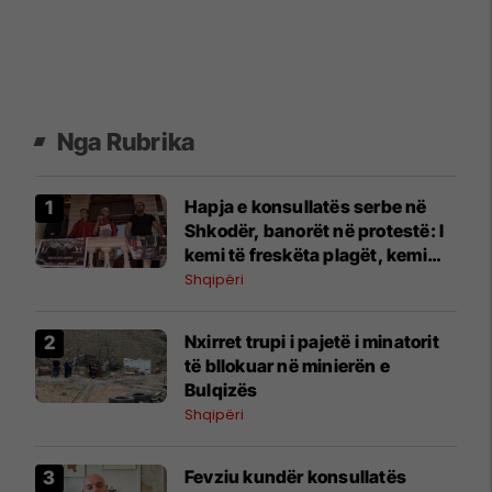
Nga Rubrika
Hapja e konsullatës serbe në
Shkodër, banorët në protestë: I
kemi të freskëta plagët, kemi
vuajtur shumë
Shqipëri
Nxirret trupi i pajetë i minatorit
të bllokuar në minierën e
Bulqizës
Shqipëri
Fevziu kundër konsullatës