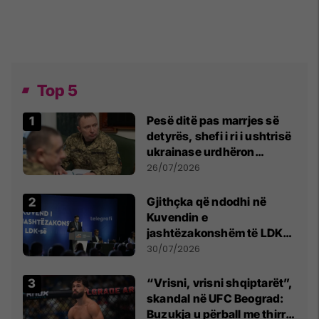
Top 5
Pesë ditë pas marrjes së
detyrës, shefi i ri i ushtrisë
ukrainase urdhëron
kontroll të madh
26/07/2026
Gjithçka që ndodhi në
Kuvendin e
jashtëzakonshëm të LDK-
së
30/07/2026
“Vrisni, vrisni shqiptarët”,
skandal në UFC Beograd:
Buzukja u përball me thirrje