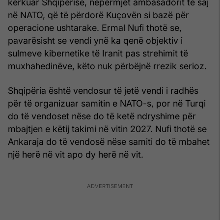
kërkuar Shqipërisë, nëpërmjet ambasadorit të saj
në NATO, që të përdorë Kuçovën si bazë për
operacione ushtarake. Ermal Nufi thotë se,
pavarësisht se vendi ynë ka qenë objektiv i
sulmeve kibernetike të Iranit pas strehimit të
muxhahedinëve, këto nuk përbëjnë rrezik serioz.
Shqipëria është vendosur të jetë vendi i radhës
për të organizuar samitin e NATO-s, por në Turqi
do të vendoset nëse do të ketë ndryshime për
mbajtjen e këtij takimi në vitin 2027. Nufi thotë se
Ankaraja do të vendosë nëse samiti do të mbahet
një herë në vit apo dy herë në vit.