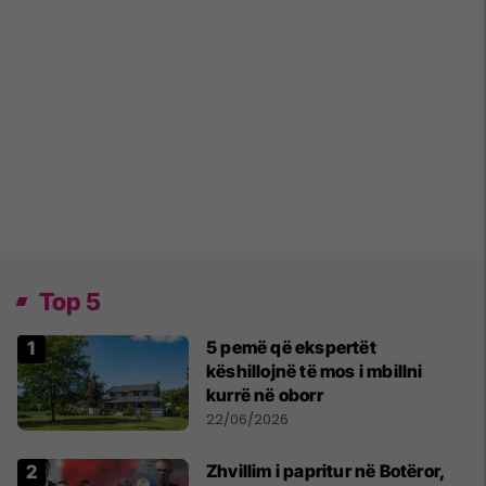
Top 5
5 pemë që ekspertët
këshillojnë të mos i mbillni
kurrë në oborr
22/06/2026
Zhvillim i papritur në Botëror,