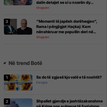
dalin detajet se si u nxorën dy
turistët
Shqipëri
“Momenti të japësh dorëheqjen”,
Rama i përgjigjet Haçkaj: Kam
nënshkruar me popullin deri në
2029-ën
Shqipëri
Në trend Botë
Sa do të zgjasë kjo valë e të nxehtit?
Evropa
Shpallet gjendje e jashtëzakonshme
në Krime pas sulmeve të fuqishme