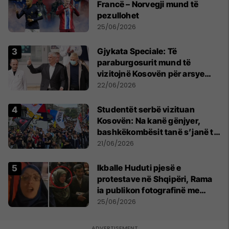
Francë – Norvegji mund të
pezullohet
25/06/2026
​Gjykata Speciale: Të
paraburgosurit mund të
vizitojnë Kosovën për arsye
humanitare
22/06/2026
Studentët serbë vizituan
Kosovën: Na kanë gënjyer,
bashkëkombësit tanë s’janë të
shtypur
21/06/2026
Ikballe Huduti pjesë e
protestave në Shqipëri, Rama
ia publikon fotografinë me
Ahmadinejadin e Iranit
25/06/2026