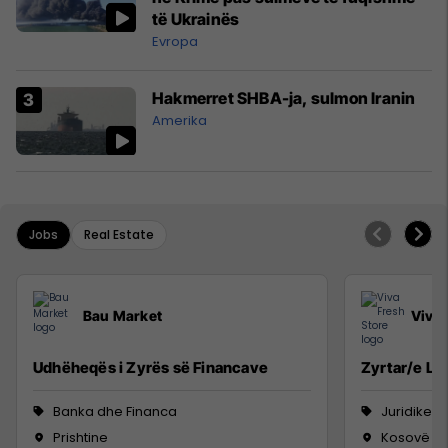
të Ukrainës
Evropa
Hakmerret SHBA-ja, sulmon Iranin
Amerika
Jobs
Real Estate
Bau Market
Viva 
Udhëheqës i Zyrës së Financave
Zyrtar/e Lig
Banka dhe Financa
Juridike
Prishtine
Kosovë