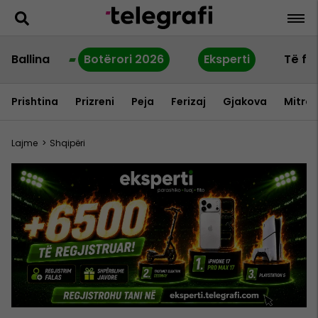
Ballina
Botërori 2026
Eksperti
Të fu
Prishtina
Prizreni
Peja
Ferizaj
Gjakova
Mitrov
Lajme
>
Shqipëri