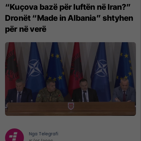
“Kuçova bazë për luftën në Iran?”
Dronët “Made in Albania” shtyhen
për në verë
Nga
Telegrafi