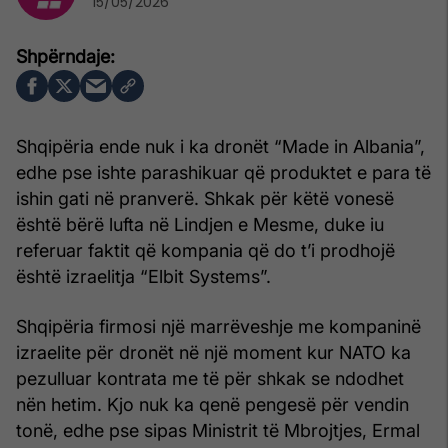
15/05/2026
Shqipëria ende nuk i ka dronët “Made in Albania”,
edhe pse ishte parashikuar që produktet e para të
ishin gati në pranverë. Shkak për këtë vonesë
është bërë lufta në Lindjen e Mesme, duke iu
referuar faktit që kompania që do t’i prodhojë
është izraelitja “Elbit Systems”.
Shqipëria firmosi një marrëveshje me kompaninë
izraelite për dronët në një moment kur NATO ka
pezulluar kontrata me të për shkak se ndodhet
nën hetim. Kjo nuk ka qenë pengesë për vendin
tonë, edhe pse sipas Ministrit të Mbrojtjes, Ermal