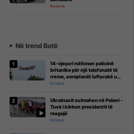
Kosovë
Në trend Botë
14-vjeçari ndihmon policinë
britanike për një telefonatë të
rreme, aeroplanët luftarakë u
ngritën në ajër për të
Evropa
interceptuar fluturaken e Qatar
Airways që po shkonte drejt
Ukrainasit sulmohen në Poloni -
Mançesterit
Tusk i kërkon presidentit të
reagojë
Evropa