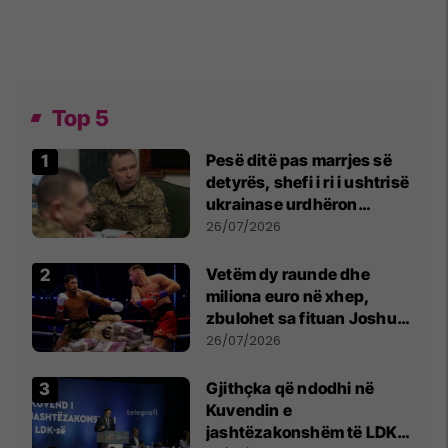
Top 5
Pesë ditë pas marrjes së
detyrës, shefi i ri i ushtrisë
ukrainase urdhëron
kontroll të madh
26/07/2026
Vetëm dy raunde dhe
miliona euro në xhep,
zbulohet sa fituan Joshua
e Prenga
26/07/2026
Gjithçka që ndodhi në
Kuvendin e
jashtëzakonshëm të LDK-