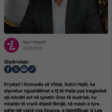
Nga
Telegrafi
10/06/2025
Kryetari i Komunës së Vitisë, Sokol Haliti, ka
shprehur ngushëllimet e tij të thella pas tragjedisë
që ndodhi sot në qytetin Graz të Austrisë, ku
mbetën të vrarë dhjetë fëmijë, në mesin e tyre
edhe një vajzë nga Kosova, e identifikuar si Lea