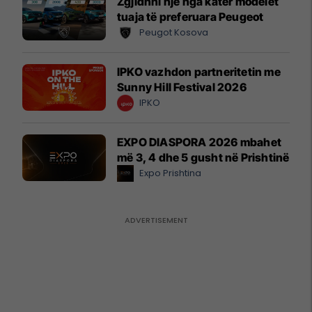
Zgjidhni një nga katër modelet
tuaja të preferuara Peugeot
Peugot Kosova
IPKO vazhdon partneritetin me
Sunny Hill Festival 2026
IPKO
EXPO DIASPORA 2026 mbahet
më 3, 4 dhe 5 gusht në Prishtinë
Expo Prishtina