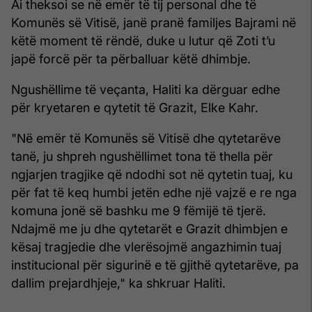
Ai theksoi se në emër të tij personal dhe të
Komunës së Vitisë, janë pranë familjes Bajrami në
këtë moment të rëndë, duke u lutur që Zoti t’u
japë forcë për ta përballuar këtë dhimbje.
Ngushëllime të veçanta, Haliti ka dërguar edhe
për kryetaren e qytetit të Grazit, Elke Kahr.
"Në emër të Komunës së Vitisë dhe qytetarëve
tanë, ju shpreh ngushëllimet tona të thella për
ngjarjen tragjike që ndodhi sot në qytetin tuaj, ku
për fat të keq humbi jetën edhe një vajzë e re nga
komuna jonë së bashku me 9 fëmijë të tjerë.
Ndajmë me ju dhe qytetarët e Grazit dhimbjen e
kësaj tragjedie dhe vlerësojmë angazhimin tuaj
institucional për sigurinë e të gjithë qytetarëve, pa
dallim prejardhjeje," ka shkruar Haliti.