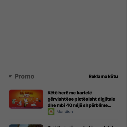
Promo
Reklamo këtu
Këtë herë me kartelë
gërvishtëse plotësisht digjitale
dhe mbi 40 mijë shpërblime
instant!
Meridian