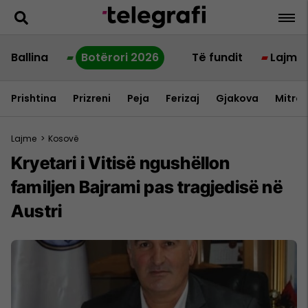
Ballina
Botërori 2026
Të fundit
Lajme
Prishtina
Prizreni
Peja
Ferizaj
Gjakova
Mitrov
Lajme
>
Kosovë
Kryetari i Vitisë ngushëllon
familjen Bajrami pas tragjedisë në
Austri