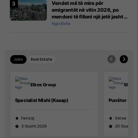
Vendet më të mira për
emigrantët në vitin 2026, po
mendoni të filloni një jetë jashtë
vendit?
Nga Bota
Jobs
Real Estate
Elkos Group
Elkos
Specialist Mishi (Kasap)
Punëtor në 
Ferizaj
Xërxe
3 Gusht 2026
20 Gusht 2