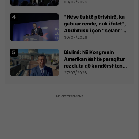
së
30/07/2026
"Nëse është përfshirë, ka
gabuar rëndë, nuk i falet",
Abdixhiku i çon “selam”
Përparim Ramës
30/07/2026
Bislimi: Në Kongresin
Amerikan është paraqitur
rezoluta që kundërshton
mbajtjen e Asamblesë
27/07/2026
Parlamentare të OSBE-së
në Beograd