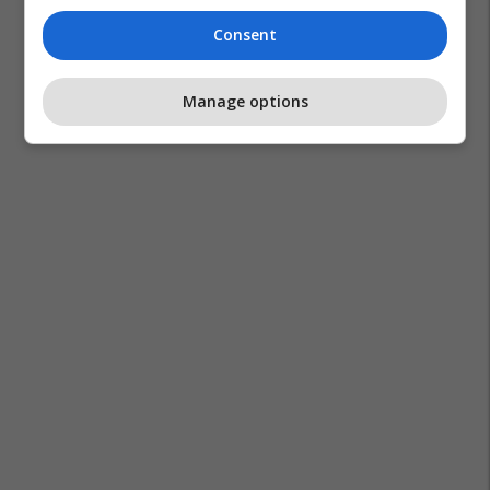
Sokol Haliti
Austria
Graz
Tragjedi
Consent
Sulm I Armatosur
Manage options