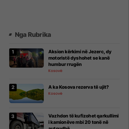
Nga Rubrika
Aksion kërkimi në Jezerc, dy
motoristë dyshohet se kanë
humbur rrugën
Kosovë
A ka Kosova rezerva të ujit?
Kosovë
Vazhdon të kufizohet qarkullimi
i kamionëve mbi 20 tonë në
autoudhë