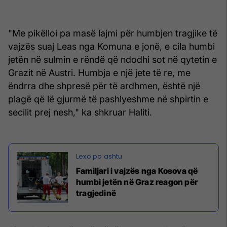
"Me pikëlloi pa masë lajmi për humbjen tragjike të
vajzës suaj Leas nga Komuna e jonë, e cila humbi
jetën në sulmin e rëndë që ndodhi sot në qytetin e
Grazit në Austri. Humbja e një jete të re, me
ëndrra dhe shpresë për të ardhmen, është një
plagë që lë gjurmë të pashlyeshme në shpirtin e
secilit prej nesh," ka shkruar Haliti.
Familjari i vajzës nga Kosova që
humbi jetën në Graz reagon për
tragjedinë