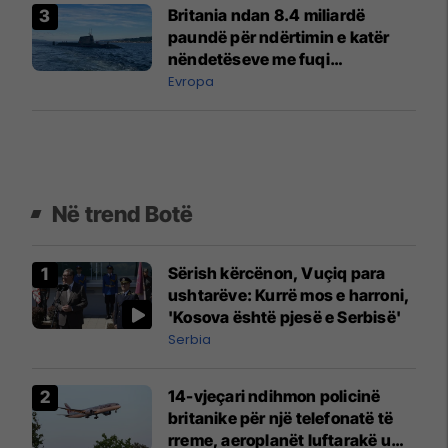
Britania ndan 8.4 miliardë
paundë për ndërtimin e katër
nëndetëseve me fuqi
bërthamore
Evropa
Në trend Botë
Sërish kërcënon, Vuçiq para
ushtarëve: Kurrë mos e harroni,
'Kosova është pjesë e Serbisë'
Serbia
14-vjeçari ndihmon policinë
britanike për një telefonatë të
rreme, aeroplanët luftarakë u