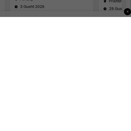
Prishtinë
3 Gusht 2026
29 Gusht 2
×