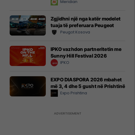
instant!
Meridian
Zgjidhni një nga katër modelet
tuaja të preferuara Peugeot
Peugot Kosova
IPKO vazhdon partneritetin me
Sunny Hill Festival 2026
IPKO
EXPO DIASPORA 2026 mbahet
më 3, 4 dhe 5 gusht në Prishtinë
Expo Prishtina