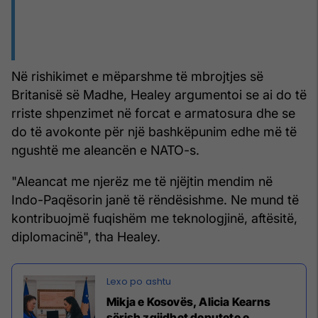
Në rishikimet e mëparshme të mbrojtjes së
Britanisë së Madhe, Healey argumentoi se ai do të
rriste shpenzimet në forcat e armatosura dhe se
do të avokonte për një bashkëpunim edhe më të
ngushtë me aleancën e NATO-s.
"Aleancat me njerëz me të njëjtin mendim në
Indo-Paqësorin janë të rëndësishme. Ne mund të
kontribuojmë fuqishëm me teknologjinë, aftësitë,
diplomacinë", tha Healey.
Mikja e Kosovës, Alicia Kearns
sërish zgjidhet deputete e