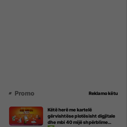
Promo
Reklamo këtu
Këtë herë me kartelë
gërvishtëse plotësisht digjitale
dhe mbi 40 mijë shpërblime