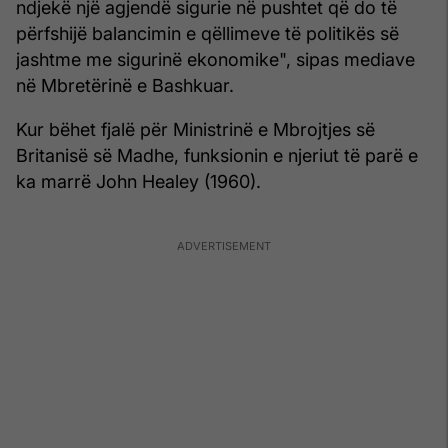
ndjekë një agjendë sigurie në pushtet që do të
përfshijë balancimin e qëllimeve të politikës së
jashtme me sigurinë ekonomike", sipas mediave
në Mbretërinë e Bashkuar.
Kur bëhet fjalë për Ministrinë e Mbrojtjes së
Britanisë së Madhe, funksionin e njeriut të parë e
ka marrë John Healey (1960).