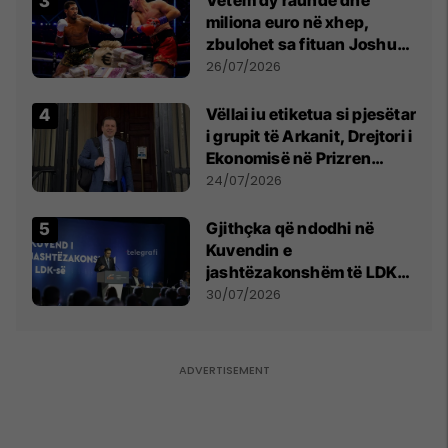
miliona euro në xhep,
zbulohet sa fituan Joshua
e Prenga
26/07/2026
Vëllai iu etiketua si pjesëtar
i grupit të Arkanit, Drejtori i
Ekonomisë në Prizren
mohon pretendimet
24/07/2026
Gjithçka që ndodhi në
Kuvendin e
jashtëzakonshëm të LDK-
së
30/07/2026