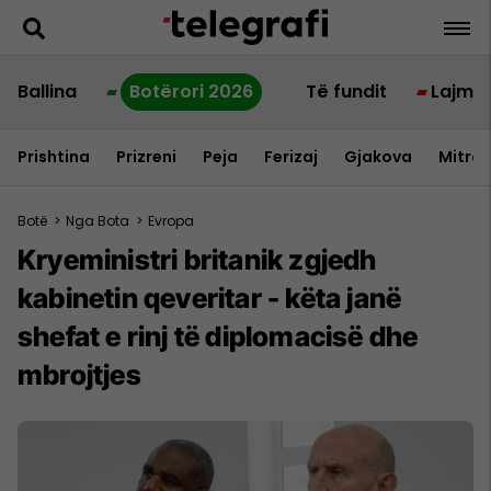
Ballina
Botërori 2026
Të fundit
Lajme
Prishtina
Prizreni
Peja
Ferizaj
Gjakova
Mitrov
Botë
>
Nga Bota
>
Evropa
Kryeministri britanik zgjedh
kabinetin qeveritar - këta janë
shefat e rinj të diplomacisë dhe
mbrojtjes