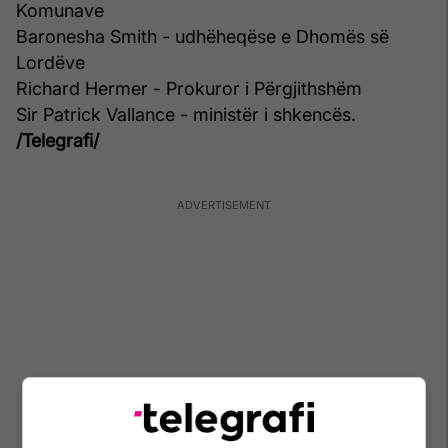
Komunave
Baronesha Smith - udhëheqëse e Dhomës së
Lordëve
Richard Hermer - Prokuror i Përgjithshëm
Sir Patrick Vallance - ministër i shkencës.
/Telegrafi/