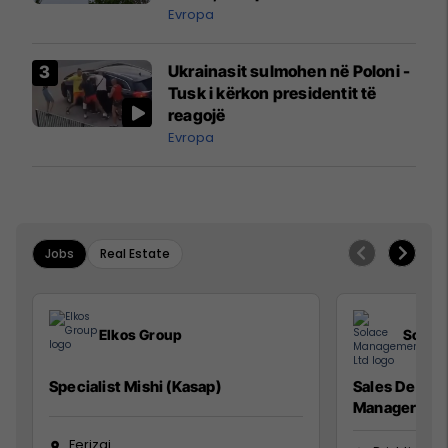
ngritën në ajër për të
Evropa
interceptuar fluturaken e Qatar
Airways që po shkonte drejt
Ukrainasit sulmohen në Poloni -
Mançesterit
Tusk i kërkon presidentit të
reagojë
Evropa
Jobs
Real Estate
Elkos Group
Solac
Specialist Mishi (Kasap)
Sales Devel
Manager
Ferizaj