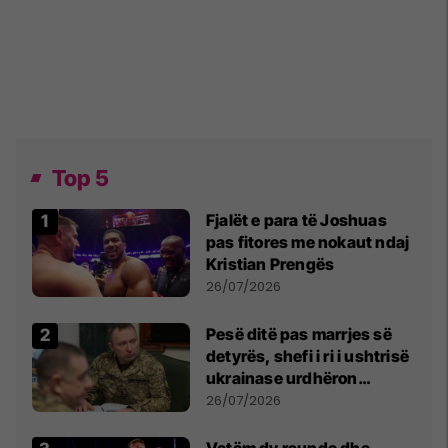
Top 5
Fjalët e para të Joshuas
pas fitores me nokaut ndaj
Kristian Prengës
26/07/2026
Pesë ditë pas marrjes së
detyrës, shefi i ri i ushtrisë
ukrainase urdhëron
kontroll të madh
26/07/2026
Vetëm dy raunde dhe