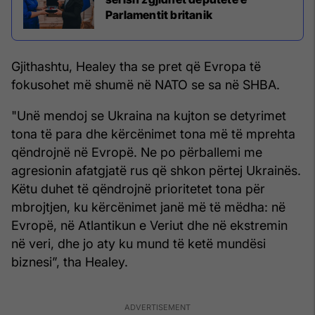
Parlamentit britanik
Gjithashtu, Healey tha se pret që Evropa të
fokusohet më shumë në NATO se sa në SHBA.
"Unë mendoj se Ukraina na kujton se detyrimet
tona të para dhe kërcënimet tona më të mprehta
qëndrojnë në Evropë. Ne po përballemi me
agresionin afatgjatë rus që shkon përtej Ukrainës.
Këtu duhet të qëndrojnë prioritetet tona për
mbrojtjen, ku kërcënimet janë më të mëdha: në
Evropë, në Atlantikun e Veriut dhe në ekstremin
në veri, dhe jo aty ku mund të ketë mundësi
biznesi”, tha Healey.