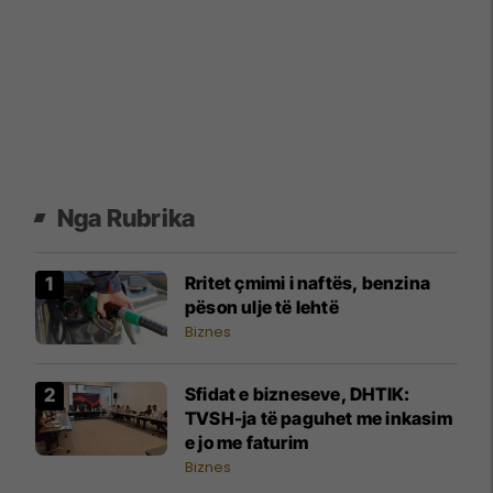
Nga Rubrika
Rritet çmimi i naftës, benzina
pëson ulje të lehtë
Biznes
Sfidat e bizneseve, DHTIK:
TVSH-ja të paguhet me inkasim
e jo me faturim
Biznes