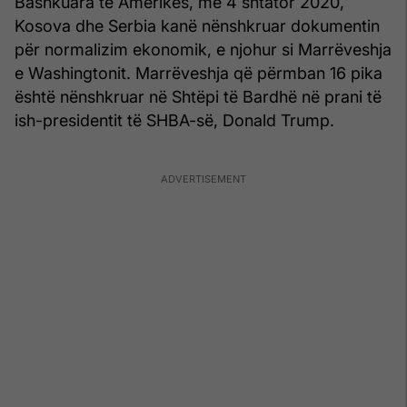
Bashkuara të Amerikës, më 4 shtator 2020,
Kosova dhe Serbia kanë nënshkruar dokumentin
për normalizim ekonomik, e njohur si Marrëveshja
e Washingtonit. Marrëveshja që përmban 16 pika
është nënshkruar në Shtëpi të Bardhë në prani të
ish-presidentit të SHBA-së, Donald Trump.