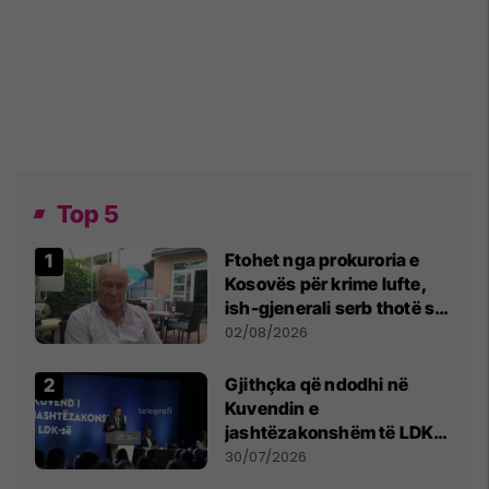
Top 5
Ftohet nga prokuroria e
Kosovës për krime lufte,
ish-gjenerali serb thotë se
dikush e tradhtoi në
02/08/2026
Beograd
Gjithçka që ndodhi në
Kuvendin e
jashtëzakonshëm të LDK-
së
30/07/2026