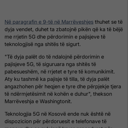
Në paragrafin e 9-të në Marrëveshjes
thuhet se të
dyja vendet, duhet ta zbatojnë pikën që ka të bëjë
me rrjetin 5G dhe përdorimin e pajisjeve të
teknologjisë nga shitës të sigurt.
"Të dyja palët do të ndalojnë përdorimin e
pajisjeve 5G, të siguruara nga shitës të
pabesueshëm, në rrjetet e tyre të komunikimit.
Aty ku tashmë ka pajisje të tilla, të dyja palët
angazhohen për heqjen e tyre dhe përpjekje tjera
të ndërmjetësimit në kohën e duhur", thekson
Marrëveshja e Washingtonit.
Teknologjia 5G në Kosovë ende nuk është në
dispozicion për përdoruesit e telefonave të