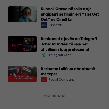
Russell Crowe në rolin e një
shqiptari në filmin e ri “The Get
Out” në CineStar
Cinestar
Konkurset e javës në Telegrafi
Jobs: Mundësi të reja për
zhvillimin tuaj profesional
Telegrafi Jobs
Karburant cilësor dhe shumë
më tepër!
Petrol Company