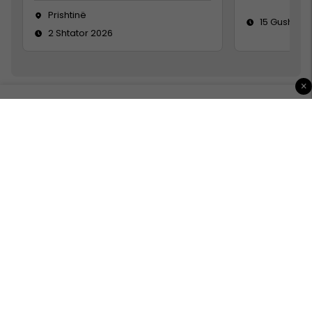
Prishtinë
15 Gusht 20
2 Shtator 2026
×