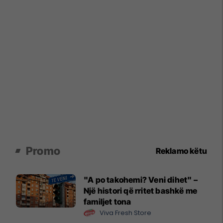
Promo
Reklamo këtu
"A po takohemi? Veni dihet" –
Një histori që rritet bashkë me
familjet tona
Viva Fresh Store