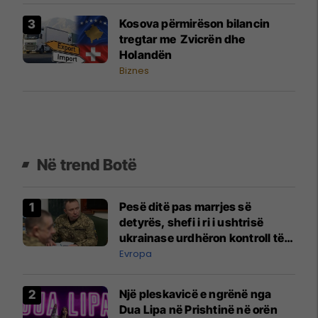
Kosova përmirëson bilancin
tregtar me Zvicrën dhe
Holandën
Biznes
Në trend Botë
Pesë ditë pas marrjes së
detyrës, shefi i ri i ushtrisë
ukrainase urdhëron kontroll të
madh
Evropa
Një pleskavicë e ngrënë nga
Dua Lipa në Prishtinë në orën