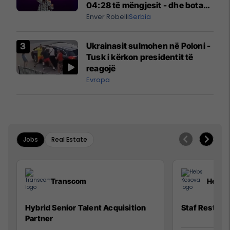
04:28 të mëngjesit - dhe bota
digjitale serbe shpall gjendjen e
Enver Robelli
Serbia
luftës
Ukrainasit sulmohen në Poloni -
Tusk i kërkon presidentit të
reagojë
Evropa
Jobs
Real Estate
Transcom
Hebs 
Hybrid Senior Talent Acquisition
Staf Restora
Partner