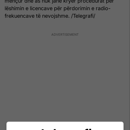
mençur dhe as nuk janë kryer procedurat për
lëshimin e licencave për përdorimin e radio-
frekuencave të nevojshme. /Telegrafi/