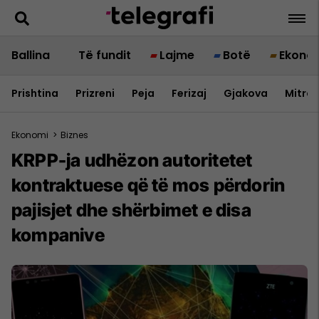
Ballina
Të fundit
Lajme
Botë
Ekono
Prishtina
Prizreni
Peja
Ferizaj
Gjakova
Mitrov
Ekonomi
>
Biznes
KRPP-ja udhëzon autoritetet
kontraktuese që të mos përdorin
pajisjet dhe shërbimet e disa
kompanive