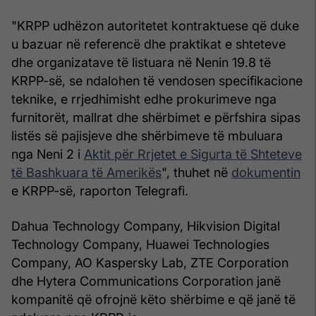
"KRPP udhëzon autoritetet kontraktuese që duke
u bazuar në referencë dhe praktikat e shteteve
dhe organizatave të listuara në Nenin 19.8 të
KRPP-së, se ndalohen të vendosen specifikacione
teknike, e rrjedhimisht edhe prokurimeve nga
furnitorët, mallrat dhe shërbimet e përfshira sipas
listës së pajisjeve dhe shërbimeve të mbuluara
nga Neni 2 i
Aktit për Rrjetet e Sigurta të Shteteve
të Bashkuara të Amerikës
", thuhet në
dokumentin
e KRPP-së, raporton Telegrafi.
Dahua Technology Company, Hikvision Digital
Technology Company, Huawei Technologies
Company, AO Kaspersky Lab, ZTE Corporation
dhe Hytera Communications Corporation janë
kompanitë që ofrojnë këto shërbime e që janë të