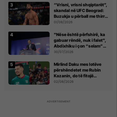
“Vrisni, vrisni shqiptarët”,
skandal në UFC Beograd:
Buzukja u përball me thirrje
anti-shqiptare nga
01/08/2026
tribunat
"Nëse është përfshirë, ka
gabuar rëndë, nuk i falet",
Abdixhiku i çon “selam”
Përparim Ramës
30/07/2026
Mirlind Daku mes lotëve
përshëndetet me Rubin
Kazanin, do të fitojë
miliona te Spartak Moska
02/08/2026