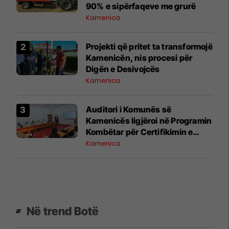
90% e sipërfaqeve me grurë
Kamenica
Projekti që pritet ta transformojë
Kamenicën, nis procesi për
Digën e Desivojcës
Kamenica
Auditori i Komunës së
Kamenicës ligjëroi në Programin
Kombëtar për Certifikimin e
Auditorëve të Brendshëm
Kamenica
Në trend Botë