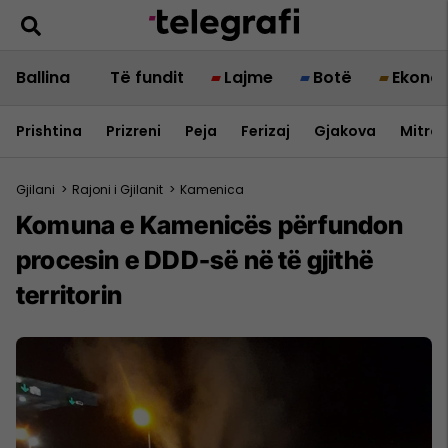
Ballina
Të fundit
Lajme
Botë
Ekono
Prishtina
Prizreni
Peja
Ferizaj
Gjakova
Mitrov
Gjilani
>
Rajoni i Gjilanit
>
Kamenica
Komuna e Kamenicës përfundon
procesin e DDD-së në të gjithë
territorin