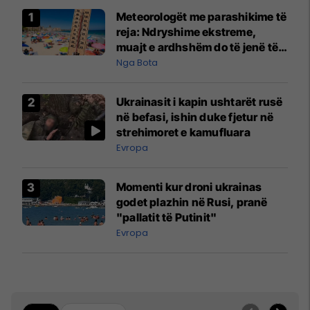
Meteorologët me parashikime të
reja: Ndryshime ekstreme,
muajt e ardhshëm do të jenë të
pazakontë
Nga Bota
Ukrainasit i kapin ushtarët rusë
në befasi, ishin duke fjetur në
strehimoret e kamufluara
Evropa
Momenti kur droni ukrainas
godet plazhin në Rusi, pranë
"pallatit të Putinit"
Evropa