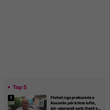
Top 5
Ftohet nga prokuroria e
Kosovës për krime lufte,
ish-gjenerali serb thotë se