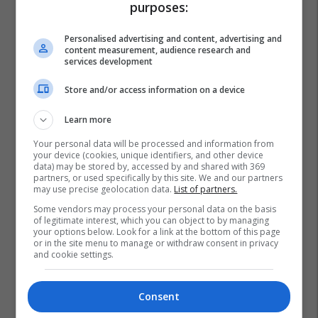
purposes:
Personalised advertising and content, advertising and
content measurement, audience research and
services development
Store and/or access information on a device
Learn more
Gjilani Lokale
Komuna E Kamenicës
Dezinsektimi
Your personal data will be processed and information from
your device (cookies, unique identifiers, and other device
Kamenica
data) may be stored by, accessed by and shared with 369
partners, or used specifically by this site. We and our partners
may use precise geolocation data.
List of partners.
Some vendors may process your personal data on the basis
of legitimate interest, which you can object to by managing
your options below. Look for a link at the bottom of this page
or in the site menu to manage or withdraw consent in privacy
and cookie settings.
Consent