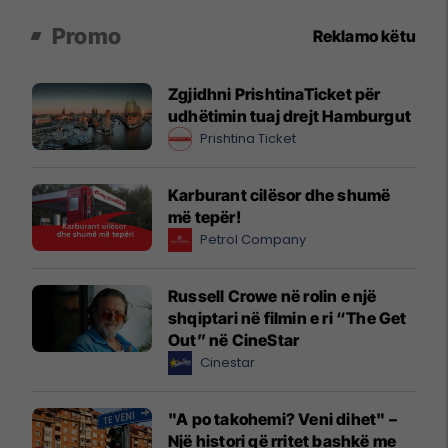
Promo
Reklamo këtu
Zgjidhni PrishtinaTicket për
udhëtimin tuaj drejt Hamburgut
Prishtina Ticket
Karburant cilësor dhe shumë
më tepër!
Petrol Company
Russell Crowe në rolin e një
shqiptari në filmin e ri “The Get
Out” në CineStar
Cinestar
"A po takohemi? Veni dihet" –
Një histori që rritet bashkë me