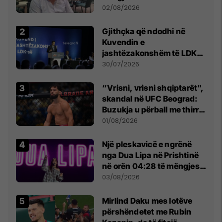
dikush e tradhtoi në
02/08/2026
Beograd
Gjithçka që ndodhi në
Kuvendin e
jashtëzakonshëm të LDK-
së
30/07/2026
“Vrisni, vrisni shqiptarët”,
skandal në UFC Beograd:
Buzukja u përball me thirrje
anti-shqiptare nga
01/08/2026
tribunat
Një pleskavicë e ngrënë
nga Dua Lipa në Prishtinë
në orën 04:28 të mëngjesit
- dhe bota digjitale serbe
03/08/2026
shpall gjendjen e luftës
Mirlind Daku mes lotëve
përshëndetet me Rubin