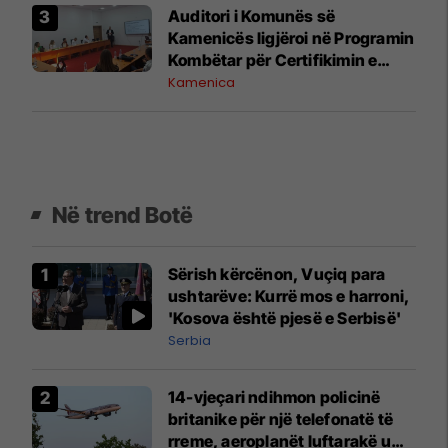
Auditori i Komunës së
Kamenicës ligjëroi në Programin
Kombëtar për Certifikimin e
Auditorëve të Brendshëm
Kamenica
Në trend Botë
Sërish kërcënon, Vuçiq para
ushtarëve: Kurrë mos e harroni,
'Kosova është pjesë e Serbisë'
Serbia
14-vjeçari ndihmon policinë
britanike për një telefonatë të
rreme, aeroplanët luftarakë u