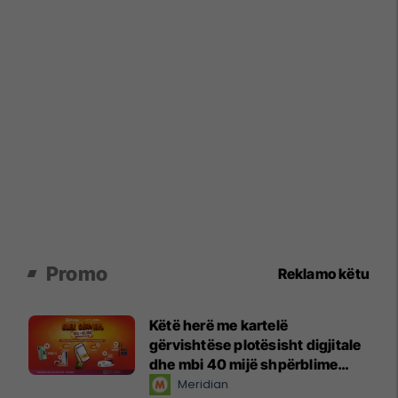
Promo
Reklamo këtu
Këtë herë me kartelë
gërvishtëse plotësisht digjitale
dhe mbi 40 mijë shpërblime
instant!
Meridian