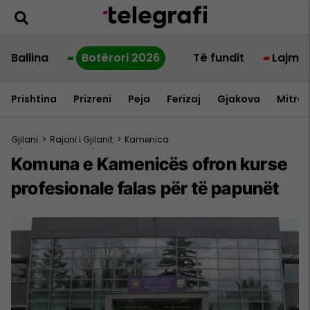
Ballina
Botërori 2026
Të fundit
Lajme
Prishtina
Prizreni
Peja
Ferizaj
Gjakova
Mitrov
Gjilani
>
Rajoni i Gjilanit
>
Kamenica
Komuna e Kamenicës ofron kurse
profesionale falas për të papunët