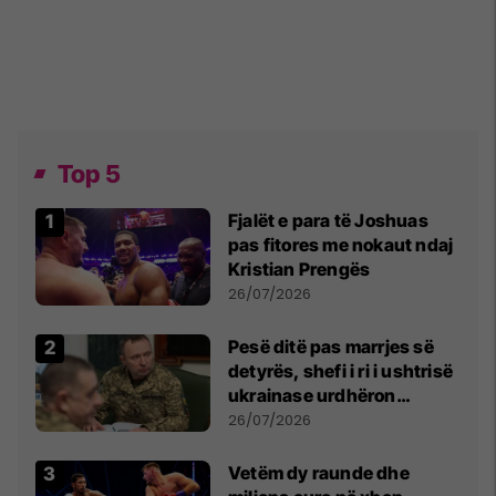
Top 5
Fjalët e para të Joshuas
pas fitores me nokaut ndaj
Kristian Prengës
26/07/2026
Pesë ditë pas marrjes së
detyrës, shefi i ri i ushtrisë
ukrainase urdhëron
kontroll të madh
26/07/2026
Vetëm dy raunde dhe