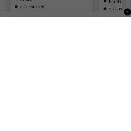
Prishtinë
3 Gusht 2026
29 Gusht 2
×