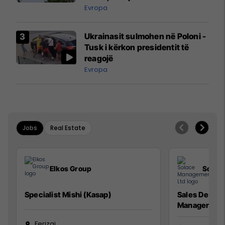
ngritën në ajër për të
Evropa
interceptuar fluturaken e Qatar
Airways që po shkonte drejt
Ukrainasit sulmohen në Poloni -
Mançesterit
Tusk i kërkon presidentit të
reagojë
Evropa
Jobs
Real Estate
Elkos Group
Solac
Specialist Mishi (Kasap)
Sales Devel
Manager
Ferizaj