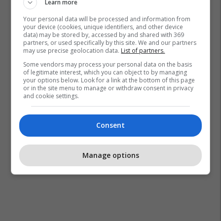
Learn more
Your personal data will be processed and information from
Gjilani Lokale
Komuna E Kamenices
Kurse Falas
your device (cookies, unique identifiers, and other device
data) may be stored by, accessed by and shared with 369
Kamenica
Gjilani
partners, or used specifically by this site. We and our partners
may use precise geolocation data.
List of partners.
Some vendors may process your personal data on the basis
of legitimate interest, which you can object to by managing
your options below. Look for a link at the bottom of this page
or in the site menu to manage or withdraw consent in privacy
and cookie settings.
Consent
Manage options