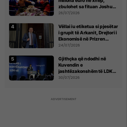
miliona euro në xhep,
zbulohet sa fituan Joshua
e Prenga
26/07/2026
Vëllai iu etiketua si pjesëtar
i grupit të Arkanit, Drejtori i
Ekonomisë në Prizren
mohon pretendimet
24/07/2026
Gjithçka që ndodhi në
Kuvendin e
jashtëzakonshëm të LDK-
së
30/07/2026