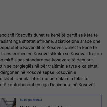
ndit të Kosovës duhet ta kenë të qartë se këta të
esisht nga shtetet afrikane, aziatike dhe arabe dhe
 Deputetët e Kuvendit të Kosovës duhet ta kenë të
k transferohen në Kosovë shkaku se Kosova i trajton
ton mirë sipas standardeve kosovare të dënuarit
in se përgjegjësinë për trajtimin e tyre e ka shteti
a dërgohen në Kosovë sepse Kosovën e
ë shtet islamik i afërt me përcaktimin fetar të
o të kontrabandohen nga Danimarka në Kosovë”.