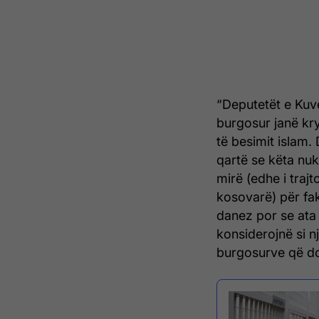
“Deputetët e Kuve
burgosur janë kry
të besimit islam.
qartë se këta nu
mirë (edhe i traj
kosovarë) për fakt
danez por se at
konsiderojnë si nj
burgosurve që d