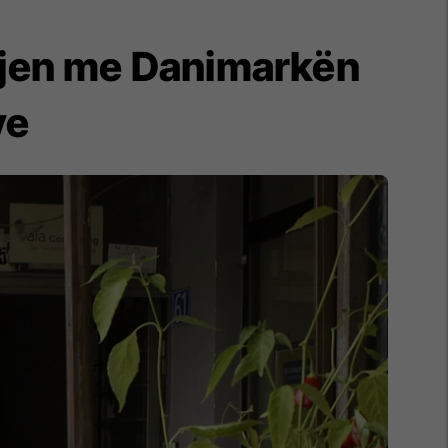
jen me Danimarkën
ye