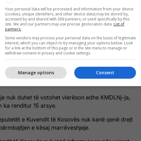
mit të ministres Haxhiu që kjo marrëveshje të kalojë,
Your personal data will be processed and information from your device
tës deklaruan se nuk do ta votojnë pasi sipas tyre,
(cookies, unique identifiers, and other device data) may be stored by,
accessed by and shared with 369 partners, or used specifically by this
gjshme.
site. We and our partners may use precise geolocation data.
List of
partners.
Some vendors may process your personal data on the basis of legitimate
interest, which you can object to by managing your options below. Look
for a link at the bottom of this page or in the site menu to manage or
Opozita nuk e mbështeti,
withdraw consent in privacy and cookie settings.
marrëveshja me Danimarkën për
burgjet shtyhet për seancën e
Manage options
Consent
radhës
je nuk duhet të votohet vlerëson edhe KMDLNj-ja,
m ka renditur 15 arsye.
putetët e Kuvendit të Kosovës nuk kanë qenë drejt
përmbajtjen e kësaj marrëveshjeje.