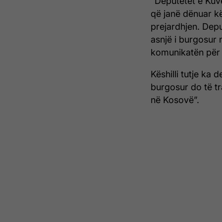
“Deputetët e Kuv
që janë dënuar kë
prejardhjen. Depu
asnjë i burgosur 
komunikatën për
Këshilli tutje ka 
burgosur do të t
në Kosovë”.