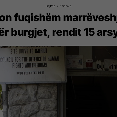
Lajme
>
Kosovë
on fuqishëm marrëvesh
ër burgjet, rendit 15 ars