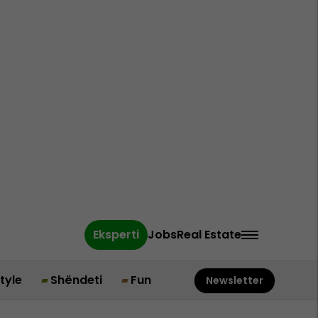
Eksperti
Jobs
Real Estate
style
Shëndeti
Fun
Newsletter