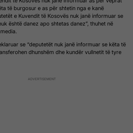
endit të Kosovës nuk janë informuar as për veprat
ta të burgosur e as për shtetin nga e kanë
tetët e Kuvendit të Kosovës nuk janë informuar se
nuk është danez apo shtetas danez”, thuhet në
 media.
deklaruar se “deputetët nuk janë informuar se këta të
ransferohen dhunshëm dhe kundër vullnetit të tyre