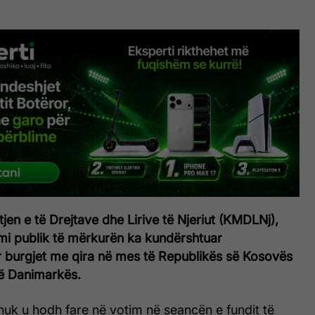
tjen e të Drejtave dhe Lirive të Njeriut (KMDLNj),
mi publik të mërkurën ka kundërshtuar
 burgjet me qira në mes të Republikës së Kosovës
ë Danimarkës.
nuk u hodh fare në votim në seancën e fundit të