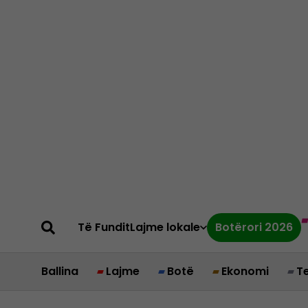
Të Fundit
Lajme lokale
Botërori 2026
Ballina
Lajme
Botë
Ekonomi
T