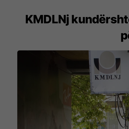
KMDLNj kundërsht
p