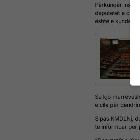
Përkundër insisti
deputetët e opozi
është e kundërli
Se kjo marrëvesh
e cila për qëndri
Sipas KMDLNj, de
të informuar për 