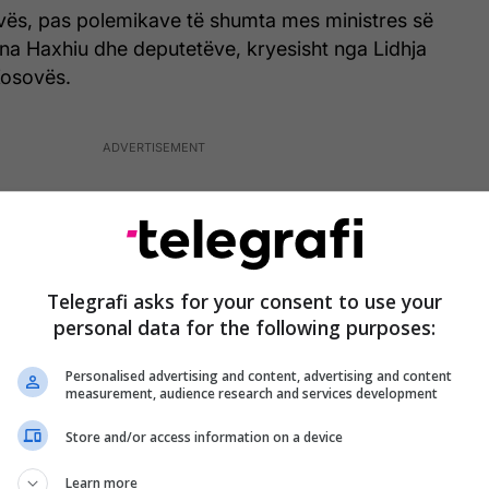
vës, pas polemikave të shumta mes ministres së
ena Haxhiu dhe deputetëve, kryesisht nga Lidhja
Kosovës.
Telegrafi asks for your consent to use your
personal data for the following purposes:
Personalised advertising and content, advertising and content
measurement, audience research and services development
Store and/or access information on a device
Learn more