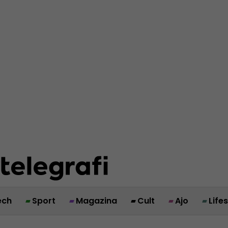
ech
Sport
Magazina
Cult
Ajo
Life