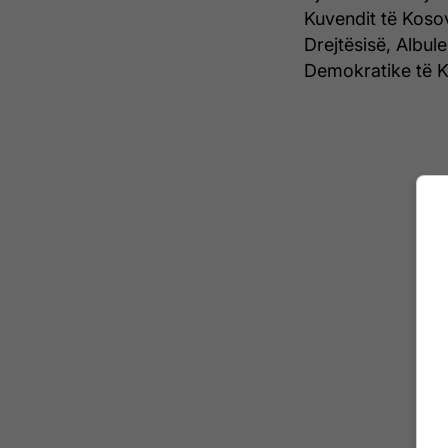
Kuvendit të Koso
Drejtësisë, Albul
Demokratike të 