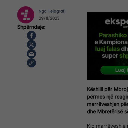
Nga
Telegrafi
29/11/2023
Këshilli për Mbroj
përmes një reagi
marrëveshjen për
dhe Mbretërisë s
Kjo marrëveshje 