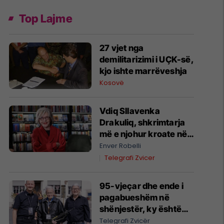
Top Lajme
27 vjet nga
demilitarizimi i UÇK-së,
kjo ishte marrëveshja
Kosovë
Vdiq Sllavenka
Drakuliq, shkrimtarja
më e njohur kroate në
botë dhe mbrojtësja e
Enver Robelli
zëshme e Kosovës
Telegrafi Zvicer
95-vjeçar dhe ende i
pagabueshëm në
shënjestër, ky është
qitësi më i vjetër në
Telegrafi Zvicër