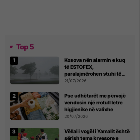
Top 5
Kosova nën alarmin e kuq
të ESTOFEX,
paralajmërohen stuhi të
fuqishme me breshër dhe
21/07/2026
erëra të forta
Pse udhëtarët me përvojë
vendosin një rrotull letre
higjienike në valixhe
20/07/2026
Vëllai i vogël i Yamalit është
sërish tema kryesore e