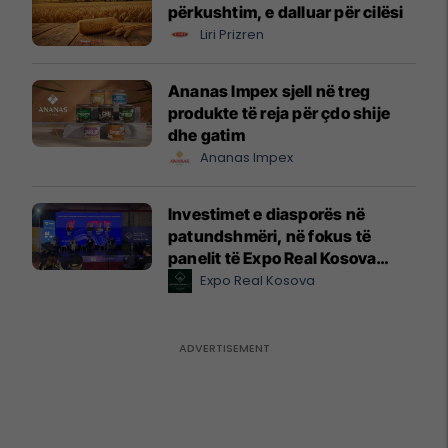
përkushtim, e dalluar për cilësi
Liri Prizren
Ananas Impex sjell në treg
produkte të reja për çdo shije
dhe gatim
Ananas Impex
Investimet e diasporës në
patundshmëri, në fokus të
panelit të Expo Real Kosova
2026
Expo Real Kosova