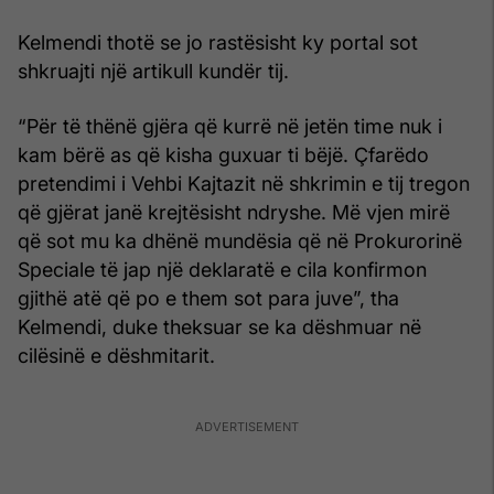
Kelmendi thotë se jo rastësisht ky portal sot
shkruajti një artikull kundër tij.
“Për të thënë gjëra që kurrë në jetën time nuk i
kam bërë as që kisha guxuar ti bëjë. Çfarëdo
pretendimi i Vehbi Kajtazit në shkrimin e tij tregon
që gjërat janë krejtësisht ndryshe. Më vjen mirë
që sot mu ka dhënë mundësia që në Prokurorinë
Speciale të jap një deklaratë e cila konfirmon
gjithë atë që po e them sot para juve”, tha
Kelmendi, duke theksuar se ka dëshmuar në
cilësinë e dëshmitarit.