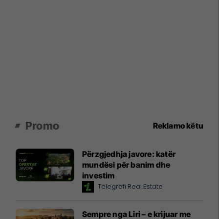
Promo
Reklamo këtu
Përzgjedhja javore: katër
mundësi për banim dhe
investim
Telegrafi Real Estate
Sempre nga Liri – e krijuar me