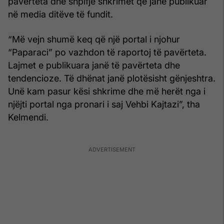
pavërteta dhe shpifje shkrimet që janë publikuar
në media ditëve të fundit.
“Më vejn shumë keq që një portal i njohur
“Paparaci” po vazhdon të raportoj të pavërteta.
Lajmet e publikuara janë të pavërteta dhe
tendencioze. Të dhënat janë plotësisht gënjeshtra.
Unë kam pasur kësi shkrime dhe më herët nga i
njëjti portal nga pronari i saj Vehbi Kajtazi”, tha
Kelmendi.