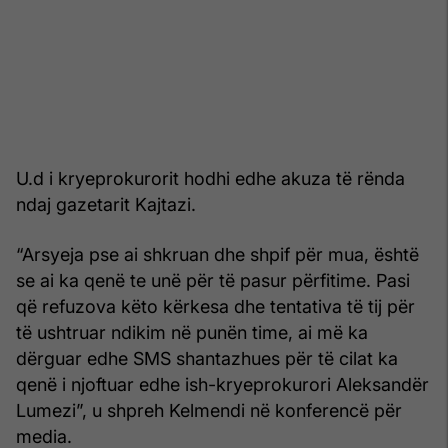
U.d i kryeprokurorit hodhi edhe akuza të rënda
ndaj gazetarit Kajtazi.
“Arsyeja pse ai shkruan dhe shpif për mua, është
se ai ka qenë te unë për të pasur përfitime. Pasi
që refuzova këto kërkesa dhe tentativa të tij për
të ushtruar ndikim në punën time, ai më ka
dërguar edhe SMS shantazhues për të cilat ka
qenë i njoftuar edhe ish-kryeprokurori Aleksandër
Lumezi”, u shpreh Kelmendi në konferencë për
media.