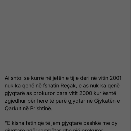
Ai shtoi se kurrë në jetën e tij e deri në vitin 2001
nuk ka qenë në fshatin Reçak, e as nuk ka qenë
gjyqtarë as prokuror para vitit 2000 kur është
zgjedhur për herë të parë gjyqtar në Gjykatën e
Qarkut në Prishtinë.
“E kisha fatin që të jem gjyqtarë bashkë me dy
gjyqtarë ndërkombëtar dhe një prokuror