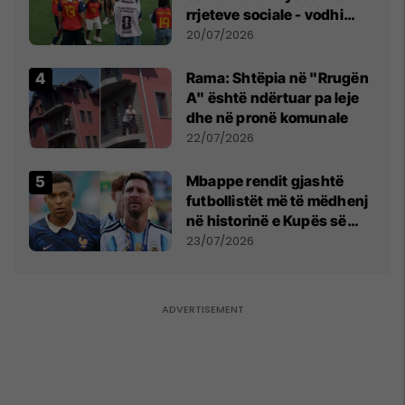
rrjeteve sociale - vodhi
vëmendjen pas finales së
20/07/2026
Kupës së Botës
Rama: Shtëpia në "Rrugën
A" është ndërtuar pa leje
dhe në pronë komunale
22/07/2026
Mbappe rendit gjashtë
futbollistët më të mëdhenj
në historinë e Kupës së
Botës, Messi mbetet i dyti
23/07/2026