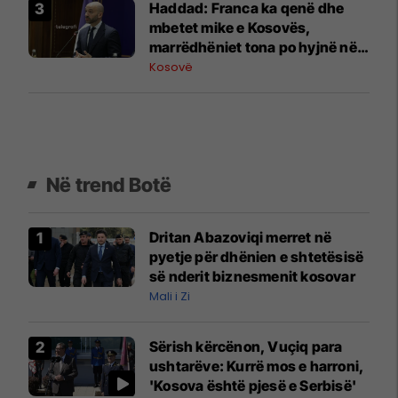
Haddad: Franca ka qenë dhe
mbetet mike e Kosovës,
marrëdhëniet tona po hyjnë në
një momentum të ri
Kosovë
Në trend Botë
Dritan Abazoviqi merret në
pyetje për dhënien e shtetësisë
së nderit biznesmenit kosovar
Mali i Zi
Sërish kërcënon, Vuçiq para
ushtarëve: Kurrë mos e harroni,
'Kosova është pjesë e Serbisë'