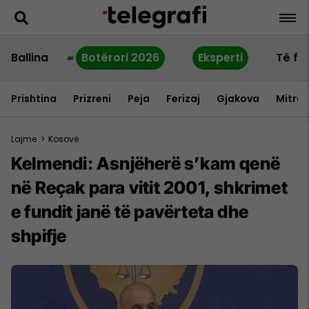
Ballina
Botërori 2026
Eksperti
Të fu
Prishtina
Prizreni
Peja
Ferizaj
Gjakova
Mitrov
Lajme
>
Kosovë
Kelmendi: Asnjëherë s’kam qenë
në Reçak para vitit 2001, shkrimet
e fundit janë të pavërteta dhe
shpifje