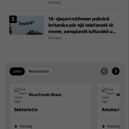
Serbia
14-vjeçari ndihmon policinë
britanike për një telefonatë të
rreme, aeroplanët luftarakë u
ngritën në ajër për të
Evropa
interceptuar fluturaken e Qatar
Airways që po shkonte drejt
Mançesterit
Jobs
Real Estate
Viva Fresh Store
Viva F
Sektorist/e
Arkatar/e
Ferizaj
Ferizaj