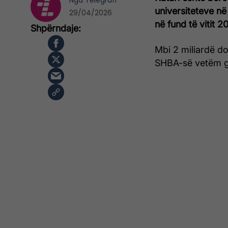
Nga
Telegrafi
universiteteve në
29/04/2026
në fund të vitit 2
Mbi 2 miliardë do
SHBA-së vetëm g