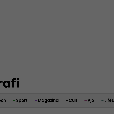
ech
Sport
Magazina
Cult
Ajo
Life