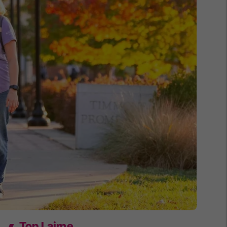
Top Lajme