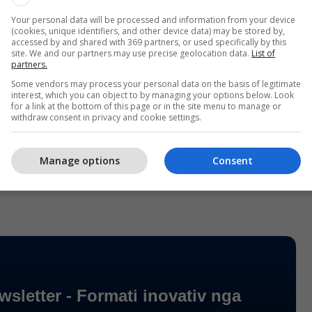
 nuk ishte e dukshme në fillim të viteve 2000, ndërsa
Your personal data will be processed and information from your device
(cookies, unique identifiers, and other device data) may be stored by,
r raste të shumta të mbështetjes së hapur për
accessed by and shared with 369 partners, or used specifically by this
site. We and our partners may use precise geolocation data.
List of
slamizmin, përfshirë sulme antisemitike, aktivizëm
partners.
pe protestash pro-palestineze në kampuset
Some vendors may process your personal data on the basis of legitimate
interest, which you can object to by managing your options below. Look
for a link at the bottom of this page or in the site menu to manage or
withdraw consent in privacy and cookie settings.
shtrimi, miliarda dollarë janë investuar për të
t amerikanë dhe për të formësuar qëndrimet e
Manage options
Consent
hme ndaj Amerikës dhe Perëndimit.
/Telegrafi/