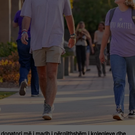
 donatori më i madh i përgjithshëm i kolegjeve dhe