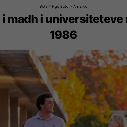
Botë
>
Nga Bota
>
Amerika
 i madh i universiteteve
1986