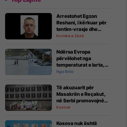
Arrestohet Egzon
Reshani, i kërkuar për
tentim-vrasje dhe
fajde
Kronika e Zezë
Ndërsa Evropa
përvëlohet nga
temperaturat e larta,
Zelanda e Re goditet
Nga Bota
nga i ftohti polar
Të akuzuarit për
Masakrën e Reçakut,
në Serbi promovojnë
mohimin e krimit
Kosovë
Kosova nuk është