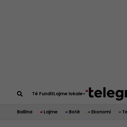
Të Fundit
Lajme lokale
Ballina
Lajme
Botë
Ekonomi
T