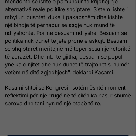
mendonte se ishte e pamundur të krijohej një
alternativë reale politike shqiptare. Sistemi ishte i
mbyllur, pushteti dukej i pakapshëm dhe kishte
një bindje të përhapur se asgjë nuk mund të
ndryshonte. Por ne besuam ndryshe. Besuam se
politika nuk duhet të jetë pronë e askujt. Besuam
se shqiptarët meritojnë më tepër sesa një retorikë
të zbrazët. Dhe mbi të gjitha, besuam se populli
ynë ka dinjitet dhe nuk duhet të trajtohet si numër
vetëm në ditë zgjedhjesh”, deklaroi Kasami.
Kasami shtoi se Kongresi i sotëm është moment
reflektimi për një rrugë në të cilën ka pasur shumë
sprova dhe tani hyn në një etapë të re.