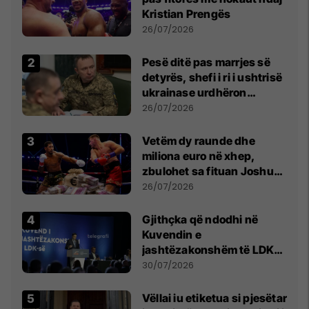
Kristian Prengës
26/07/2026
Pesë ditë pas marrjes së
detyrës, shefi i ri i ushtrisë
ukrainase urdhëron
kontroll të madh
26/07/2026
Vetëm dy raunde dhe
miliona euro në xhep,
zbulohet sa fituan Joshua
e Prenga
26/07/2026
Gjithçka që ndodhi në
Kuvendin e
jashtëzakonshëm të LDK-
së
30/07/2026
Vëllai iu etiketua si pjesëtar