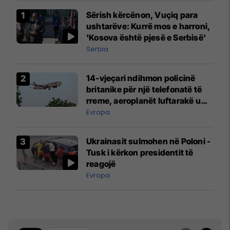
Sërish kërcënon, Vuçiq para
ushtarëve: Kurrë mos e harroni,
'Kosova është pjesë e Serbisë'
Serbia
14-vjeçari ndihmon policinë
britanike për një telefonatë të
rreme, aeroplanët luftarakë u
ngritën në ajër për të
Evropa
interceptuar fluturaken e Qatar
Airways që po shkonte drejt
Ukrainasit sulmohen në Poloni -
Mançesterit
Tusk i kërkon presidentit të
reagojë
Evropa