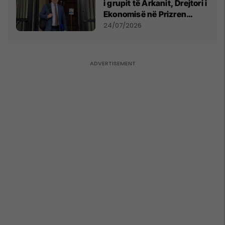
i grupit të Arkanit, Drejtori i
Ekonomisë në Prizren
mohon pretendimet
24/07/2026