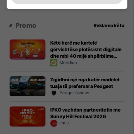
Promo
Reklamo këtu
Këtë herë me kartelë
gërvishtëse plotësisht digjitale
dhe mbi 40 mijë shpërblime
instant!
Meridian
Zgjidhni një nga katër modelet
tuaja të preferuara Peugeot
Peugot Kosova
IPKO vazhdon partneritetin me
Sunny Hill Festival 2026
IPKO