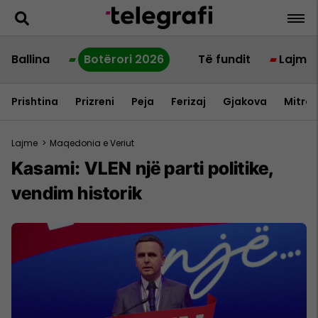
Ballina
Botërori 2026
Të fundit
Lajme
Prishtina
Prizreni
Peja
Ferizaj
Gjakova
Mitrov
Lajme
>
Maqedonia e Veriut
Kasami: VLEN një parti politike,
vendim historik