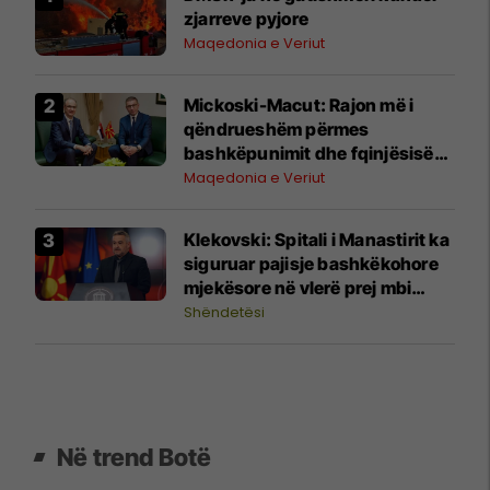
zjarreve pyjore
Maqedonia e Veriut
Mickoski-Macut: Rajon më i
qëndrueshëm përmes
bashkëpunimit dhe fqinjësisë
së mirë RMV-Serbi
Maqedonia e Veriut
Klekovski: Spitali i Manastirit ka
siguruar pajisje bashkëkohore
mjekësore në vlerë prej mbi
30,4 milionë denarë
Shëndetësi
Në trend Botë