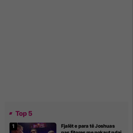
Top 5
Fjalët e para të Joshuas
pas fitores me nokaut ndaj