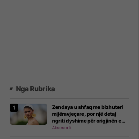
Nga Rubrika
Zendaya u shfaq me bizhuteri
mijëravjeçare, por një detaj
ngriti dyshime për origjinën e
tyre
Aksesorë