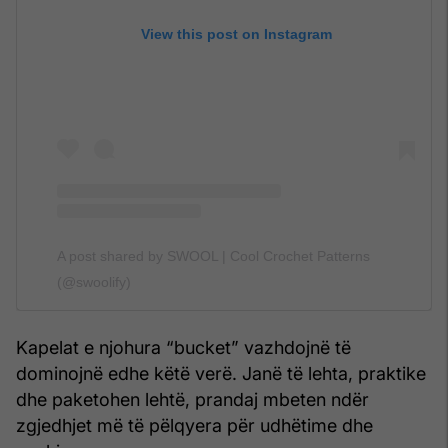
View this post on Instagram
A post shared by SWOOL | Cool Crochet Patterns
(@swoolify)
Kapelat e njohura “bucket” vazhdojnë të
dominojnë edhe këtë verë. Janë të lehta, praktike
dhe paketohen lehtë, prandaj mbeten ndër
zgjedhjet më të pëlqyera për udhëtime dhe