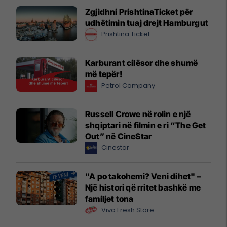
Zgjidhni PrishtinaTicket për
udhëtimin tuaj drejt Hamburgut
Prishtina Ticket
Karburant cilësor dhe shumë
më tepër!
Petrol Company
Russell Crowe në rolin e një
shqiptari në filmin e ri “The Get
Out” në CineStar
Cinestar
"A po takohemi? Veni dihet" –
Një histori që rritet bashkë me
familjet tona
Viva Fresh Store