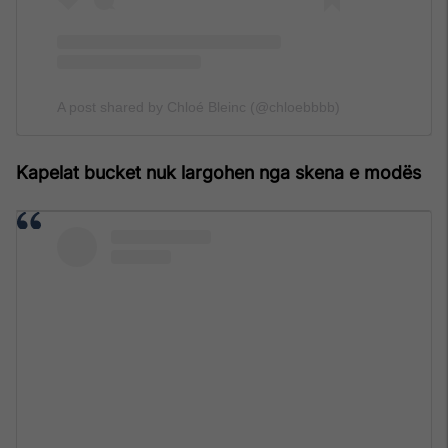
A post shared by Chloé Bleinc (@chloebbbb)
Kapelat bucket nuk largohen nga skena e modës