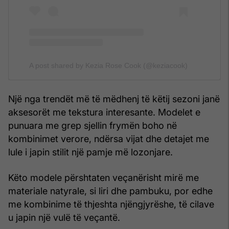
A post shared by Kezia Rose Cook (@keziacook)
Një nga trendët më të mëdhenj të këtij sezoni janë
aksesorët me tekstura interesante. Modelet e
punuara me grep sjellin frymën boho në
kombinimet verore, ndërsa vijat dhe detajet me
lule i japin stilit një pamje më lozonjare.
Këto modele përshtaten veçanërisht mirë me
materiale natyrale, si liri dhe pambuku, por edhe
me kombinime të thjeshta njëngjyrëshe, të cilave
u japin një vulë të veçantë.