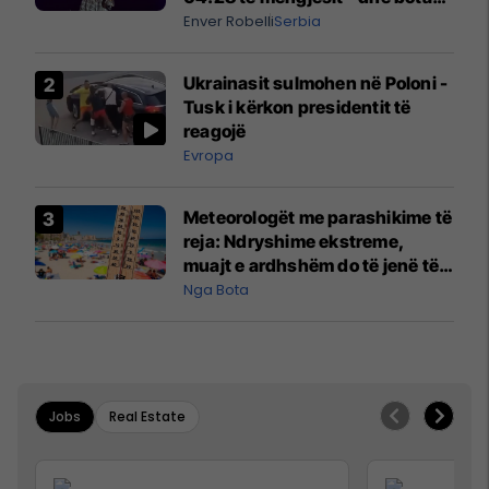
digjitale serbe shpall gjendjen e
Enver Robelli
Serbia
luftës
Ukrainasit sulmohen në Poloni -
Tusk i kërkon presidentit të
reagojë
Evropa
Meteorologët me parashikime të
reja: Ndryshime ekstreme,
muajt e ardhshëm do të jenë të
pazakontë
Nga Bota
Jobs
Real Estate