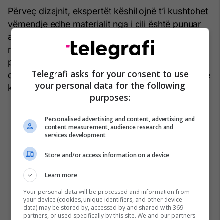
Përveç dizajnit, ekspertët këshillojnë t’i kushtohet
vëmendje edhe materialit nga i cili është punuar
aksesori. Gjatë temperaturave të larta, zgjedhja
më e mirë janë materialet natyrale dhe të lehta, si
pambuku, liri dhe kashta, sepse mundësojnë
Telegrafi asks for your consent to use
qarkullim më të mirë të ajrit dhe japin ndjesi më të
your personal data for the following
këndshme gjatë gjithë ditës.
purposes:
Personalised advertising and content, advertising and
content measurement, audience research and
services development
Store and/or access information on a device
Learn more
Your personal data will be processed and information from
your device (cookies, unique identifiers, and other device
data) may be stored by, accessed by and shared with 369
partners, or used specifically by this site. We and our partners