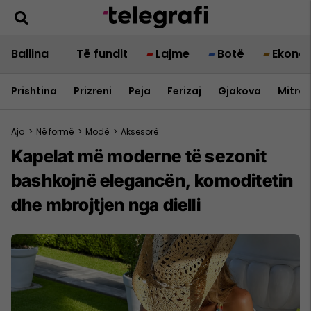
Ballina
Të fundit
Lajme
Botë
Ekono
Prishtina
Prizreni
Peja
Ferizaj
Gjakova
Mitrov
Ajo
>
Në formë
>
Modë
>
Aksesorë
Kapelat më moderne të sezonit
bashkojnë elegancën, komoditetin
dhe mbrojtjen nga dielli