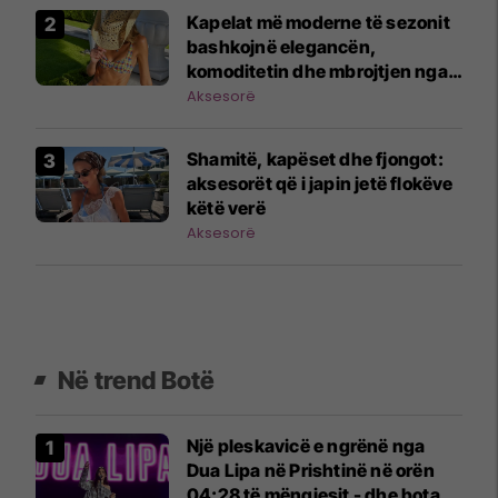
Kapelat më moderne të sezonit
bashkojnë elegancën,
komoditetin dhe mbrojtjen nga
dielli
Aksesorë
Shamitë, kapëset dhe fjongot:
aksesorët që i japin jetë flokëve
këtë verë
Aksesorë
Në trend Botë
Një pleskavicë e ngrënë nga
Dua Lipa në Prishtinë në orën
04:28 të mëngjesit - dhe bota