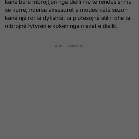
kanë bërë mbrojtjen nga dielli më të rëndësishme
se kurrë, ndërsa aksesorët e modës këtë sezon
kanë një rol të dyfishtë: ta plotësojnë stilin dhe ta
mbrojnë fytyrën e kokën nga rrezet e diellit.