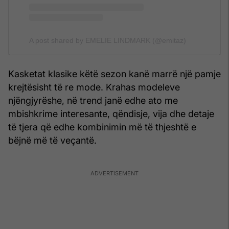
A post shared by EMELIE LINDMARK (@emitaz)
Kasketat klasike këtë sezon kanë marrë një pamje
krejtësisht të re mode. Krahas modeleve
njëngjyrëshe, në trend janë edhe ato me
mbishkrime interesante, qëndisje, vija dhe detaje
të tjera që edhe kombinimin më të thjeshtë e
bëjnë më të veçantë.