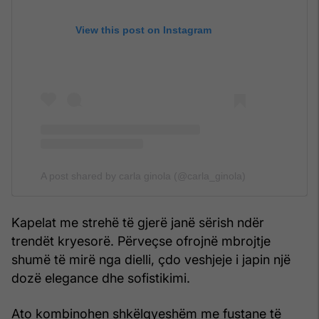
View this post on Instagram
A post shared by carla ginola (@carla_ginola)
Kapelat me strehë të gjerë janë sërish ndër
trendët kryesorë. Përveçse ofrojnë mbrojtje
shumë të mirë nga dielli, çdo veshjeje i japin një
dozë elegance dhe sofistikimi.
Ato kombinohen shkëlqyeshëm me fustane të