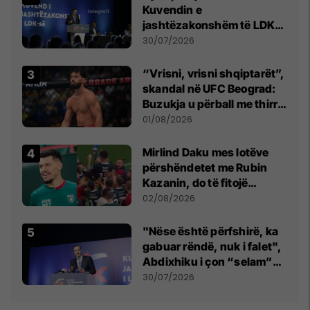
Kuvendin e
jashtëzakonshëm të LDK-
së
30/07/2026
“Vrisni, vrisni shqiptarët”,
skandal në UFC Beograd:
Buzukja u përball me thirrje
anti-shqiptare nga
01/08/2026
tribunat
Mirlind Daku mes lotëve
përshëndetet me Rubin
Kazanin, do të fitojë
miliona te Spartak Moska
02/08/2026
"Nëse është përfshirë, ka
gabuar rëndë, nuk i falet",
Abdixhiku i çon “selam”
Përparim Ramës
30/07/2026