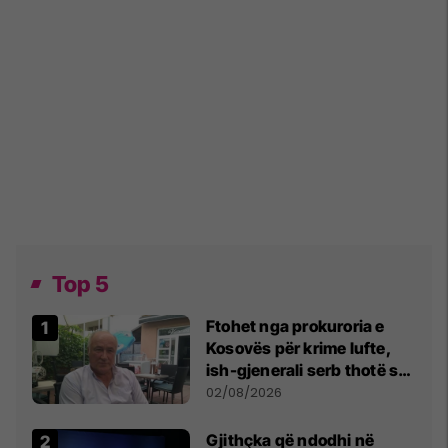
Top 5
Ftohet nga prokuroria e
Kosovës për krime lufte,
ish-gjenerali serb thotë se
dikush e tradhtoi në
02/08/2026
Beograd
Gjithçka që ndodhi në