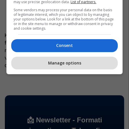
may use precise geolocation data.
List of partners.
Some vendors may process your personal data on the basis
of legitimate interest, which you can object to by managing
your options below. Look for a link at the bottom of this page
or in the site menu to manage or withdraw consent in privacy
and cookie settings.
Krahas syzeve cilësore të diellit dhe kremit me
faktor mbrojtës, një kapelë ose kasketë bëhet një
Consent
nga aleatët më të rëndësishëm gjatë ditëve të
verës, qoftë në plazh, qoftë gjatë shëtitjeve në
Manage options
qytet.
/Telegrafi/