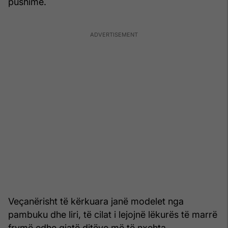
pushime.
Veçanërisht të kërkuara janë modelet nga
pambuku dhe liri, të cilat i lejojnë lëkurës të marrë
frymë edhe gjatë ditëve më të nxehta.