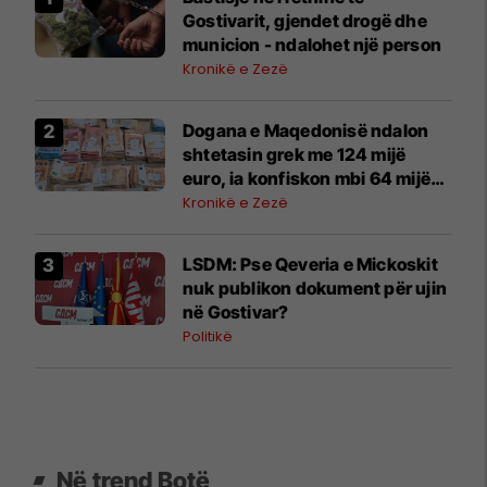
Gostivarit, gjendet drogë dhe
municion - ndalohet një person
Kronikë e Zezë
Dogana e Maqedonisë ndalon
shtetasin grek me 124 mijë
euro, ia konfiskon mbi 64 mijë
euro
Kronikë e Zezë
LSDM: Pse Qeveria e Mickoskit
nuk publikon dokument për ujin
në Gostivar?
Politikë
Në trend Botë