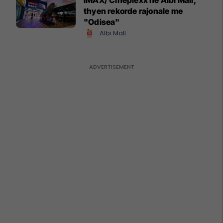
thyen rekorde rajonale me
"Odisea"
Albi Mall