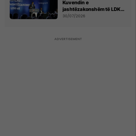
Kuvendin e
jashtëzakonshëm të LDK-
së
30/07/2026