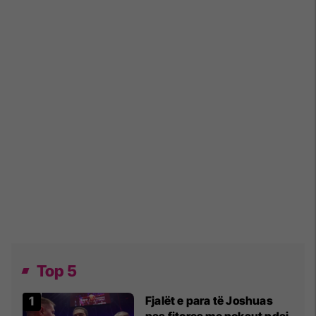
Top 5
Fjalët e para të Joshuas
pas fitores me nokaut ndaj