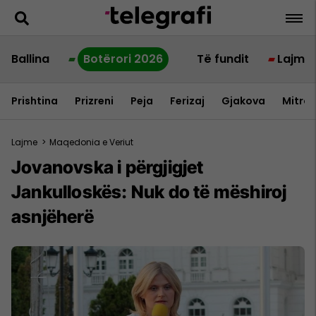
Ballina
Botërori 2026
Të fundit
Lajme
Prishtina
Prizreni
Peja
Ferizaj
Gjakova
Mitrov
Lajme
>
Maqedonia e Veriut
Jovanovska i përgjigjet
Jankulloskës: Nuk do të mëshiroj
asnjëherë