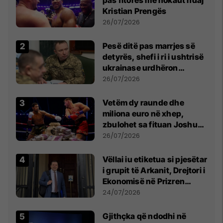
Kristian Prengës
26/07/2026
Pesë ditë pas marrjes së
detyrës, shefi i ri i ushtrisë
ukrainase urdhëron
kontroll të madh
26/07/2026
Vetëm dy raunde dhe
miliona euro në xhep,
zbulohet sa fituan Joshua
e Prenga
26/07/2026
Vëllai iu etiketua si pjesëtar
i grupit të Arkanit, Drejtori i
Ekonomisë në Prizren
mohon pretendimet
24/07/2026
Gjithçka që ndodhi në