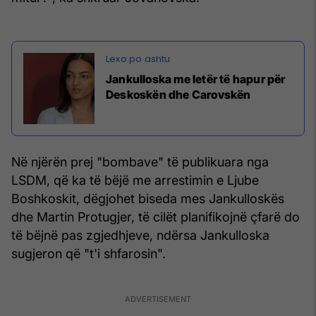
Jankulloska me letër të hapur për
Deskoskën dhe Carovskën
Në njërën prej "bombave" të publikuara nga
LSDM, që ka të bëjë me arrestimin e Ljube
Boshkoskit, dëgjohet biseda mes Jankulloskës
dhe Martin Protugjer, të cilët planifikojnë çfarë do
të bëjnë pas zgjedhjeve, ndërsa Jankulloska
sugjeron që "t'i shfarosin".