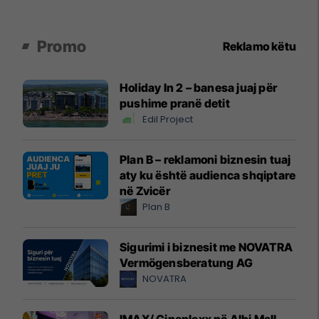
Promo
Reklamo këtu
Holiday In 2 – banesa juaj për
pushime pranë detit
Edil Project
Plan B – reklamoni biznesin tuaj
aty ku është audienca shqiptare
në Zvicër
Plan B
Sigurimi i biznesit me NOVATRA
Vermögensberatung AG
NOVATRA
IMAX/ Cineplexx në Albi Mall,