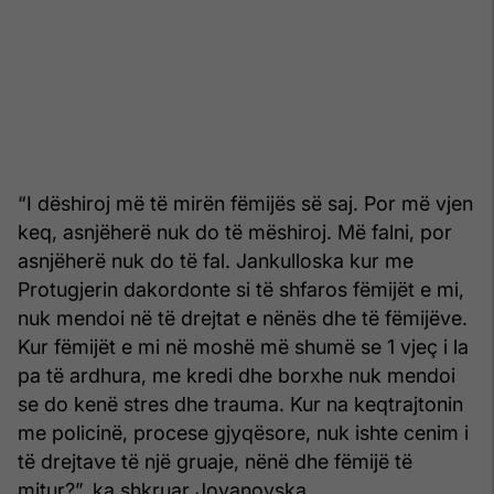
“I dëshiroj më të mirën fëmijës së saj. Por më vjen
keq, asnjëherë nuk do të mëshiroj. Më falni, por
asnjëherë nuk do të fal. Jankulloska kur me
Protugjerin dakordonte si të shfaros fëmijët e mi,
nuk mendoi në të drejtat e nënës dhe të fëmijëve.
Kur fëmijët e mi në moshë më shumë se 1 vjeç i la
pa të ardhura, me kredi dhe borxhe nuk mendoi
se do kenë stres dhe trauma. Kur na keqtrajtonin
me policinë, procese gjyqësore, nuk ishte cenim i
të drejtave të një gruaje, nënë dhe fëmijë të
mitur?”, ka shkruar Jovanovska.