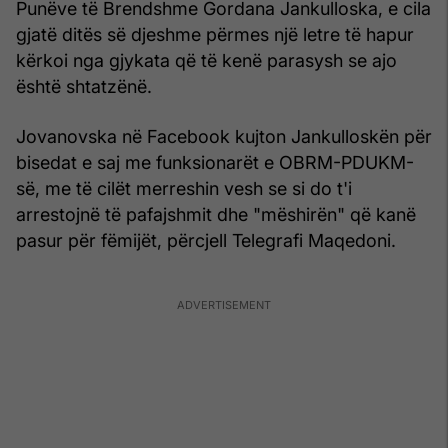
Punëve të Brendshme Gordana Jankulloska, e cila
gjatë ditës së djeshme përmes një letre të hapur
kërkoi nga gjykata që të kenë parasysh se ajo
është shtatzënë.
Jovanovska në Facebook kujton Jankulloskën për
bisedat e saj me funksionarët e OBRM-PDUKM-
së, me të cilët merreshin vesh se si do t'i
arrestojnë të pafajshmit dhe "mëshirën" që kanë
pasur për fëmijët, përcjell Telegrafi Maqedoni.