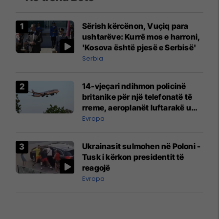
Sërish kërcënon, Vuçiq para
ushtarëve: Kurrë mos e harroni,
'Kosova është pjesë e Serbisë'
Serbia
14-vjeçari ndihmon policinë
britanike për një telefonatë të
rreme, aeroplanët luftarakë u
ngritën në ajër për të
Evropa
interceptuar fluturaken e Qatar
Airways që po shkonte drejt
Ukrainasit sulmohen në Poloni -
Mançesterit
Tusk i kërkon presidentit të
reagojë
Evropa