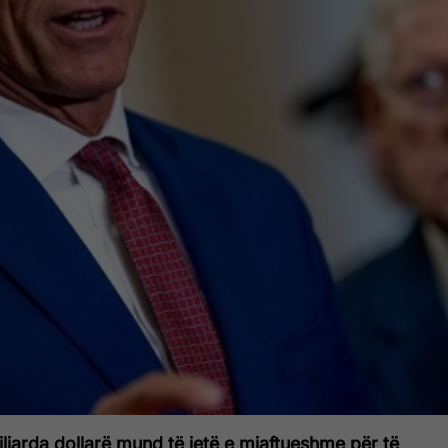
liarda dollarë mund të jetë e mjaftueshme për të