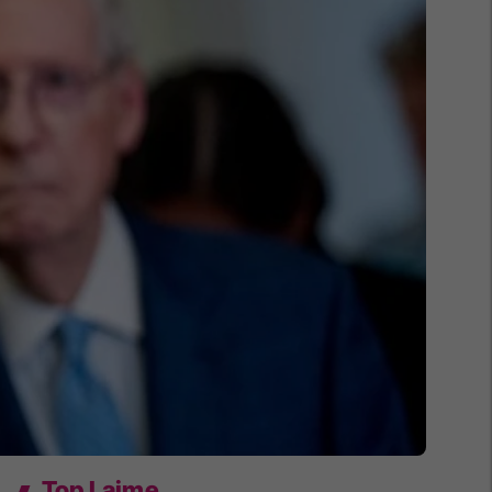
Top Lajme