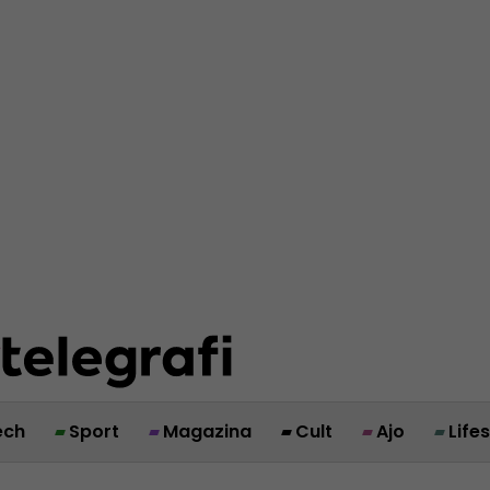
ech
Sport
Magazina
Cult
Ajo
Life