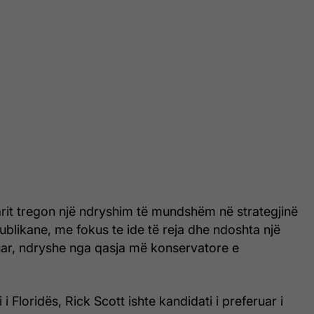
arit tregon një ndryshim të mundshëm në strategjinë
blikane, me fokus te ide të reja dhe ndoshta një
uar, ndryshe nga qasja më konservatore e
i Floridës, Rick Scott ishte kandidati i preferuar i