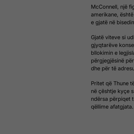
McConnell, një f
amerikane, është 
e gjatë në bisedi
Gjatë viteve si u
gjyqtarëve konse
bllokimin e legjis
përgjegjësinë për
dhe për të adresu
Pritet që Thune t
në çështje kyçe 
ndërsa përpiqet t
qëllime afatgjata.