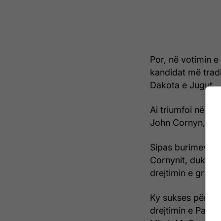
Por, në votimin e
kandidat më tradi
Dakota e Jugut.
Ai triumfoi në ga
John Cornyn, në n
Sipas burimeve 
Cornynit, duke f
drejtimin e grupit 
Ky sukses për Thu
drejtimin e Parti