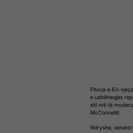
Fitorja e 63-vjeç
e udhëheqjes repu
stil më të moder
McConnellit.
Ndryshe, senatori 