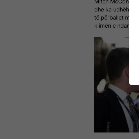
Mitch McConnell n
dhe ka udhëhequr
të përballet me s
klimën e ndarë po