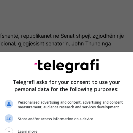
 fshehtë, republikanët në Senat shpejt zgjodhën një
cional, gjegjësisht senatorin, John Thune nga
rën e brendshme kundër senatorit nga Teksasi,
jë raund të dytë votimi.
Telegrafi asks for your consent to use your
personal data for the following purposes:
të
CNN
-it, Thune fitoi me 29 vota kundrejt 24 të
ituar mbështetjen e mjaftueshme për të marrë
Personalised advertising and content, advertising and content
politik.
measurement, audience research and services development
ne do të thotë shumë për karrierën e tij dhe për
Store and/or access information on a device
së Republikane në Senat. Si pasardhës i Senatorit,
Learn more