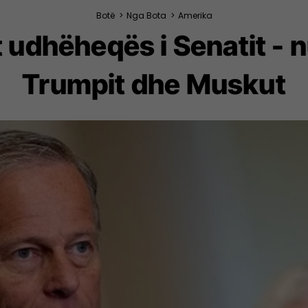
Botë
>
Nga Bota
>
Amerika
udhëheqës i Senatit - nuk
Trumpit dhe Muskut