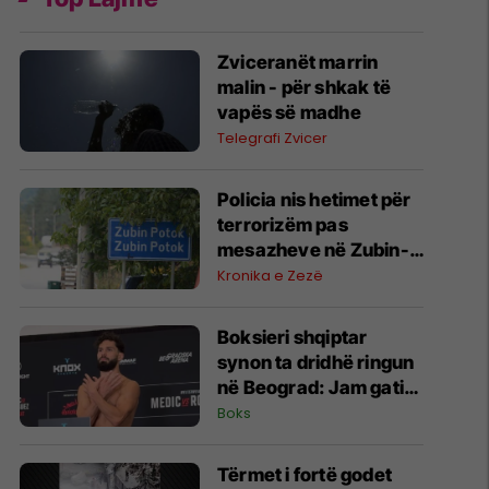
Zviceranët marrin
malin - për shkak të
vapës së madhe
Telegrafi Zvicer
Policia nis hetimet për
terrorizëm pas
mesazheve në Zubin-
Potok
Kronika e Zezë
Boksieri shqiptar
synon ta dridhë ringun
në Beograd: Jam gati,
Zoti e bekoftë
Boks
Shqipërinë
Tërmet i fortë godet