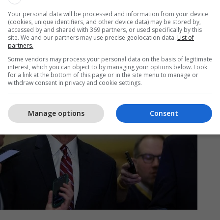
ga Kentucky, i cili ka mbajtur këtë post për 17 vite
Your personal data will be processed and information from your device
 partinë nëpër sfida të shumta politike, Thune do
(cookies, unique identifiers, and other device data) may be stored by,
fida të reja, veçanërisht duke pasur parasysh
accessed by and shared with 369 partners, or used specifically by this
site. We and our partners may use precise geolocation data.
List of
litike në Uashington.
partners.
Some vendors may process your personal data on the basis of legitimate
interest, which you can object to by managing your options below. Look
for a link at the bottom of this page or in the site menu to manage or
withdraw consent in privacy and cookie settings.
Manage options
Consent