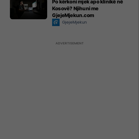
Po kërkoni mjek apo klinikë në
Kosovë? Njihuni me
GjejeMjekun.com
GjejeMjekun