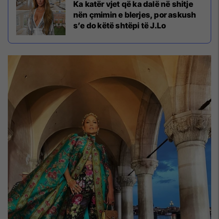
Ka katër vjet që ka dalë në shitje
nën çmimin e blerjes, por askush
s’e do këtë shtëpi të J.Lo