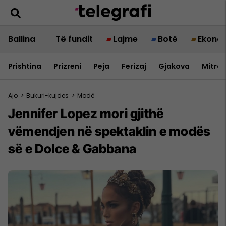
Ballina
Të fundit
Lajme
Botë
Ekono
Prishtina
Prizreni
Peja
Ferizaj
Gjakova
Mitrov
Ajo
>
Bukuri-kujdes
>
Modë
Jennifer Lopez mori gjithë
vëmendjen në spektaklin e modës
së e Dolce & Gabbana