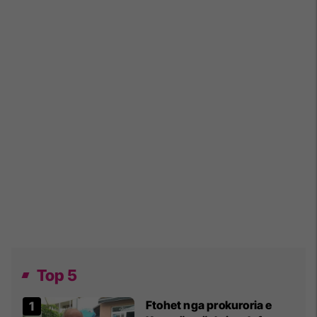
Top 5
Ftohet nga prokuroria e