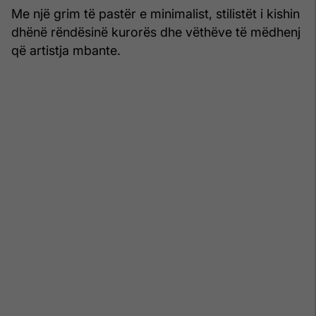
Me një grim të pastër e minimalist, stilistët i kishin
dhënë rëndësinë kurorës dhe vëthëve të mëdhenj
që artistja mbante.