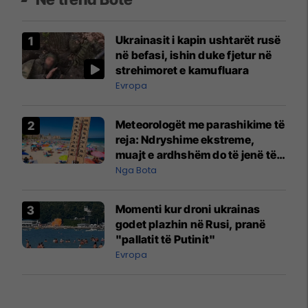
Ukrainasit i kapin ushtarët rusë
në befasi, ishin duke fjetur në
strehimoret e kamufluara
Evropa
Meteorologët me parashikime të
reja: Ndryshime ekstreme,
muajt e ardhshëm do të jenë të
pazakontë
Nga Bota
Momenti kur droni ukrainas
godet plazhin në Rusi, pranë
"pallatit të Putinit"
Evropa