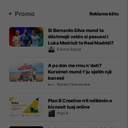
Promo
Reklamo këtu
Si Bernardo Silva mund ta
dëshmojë vetën si pasuesi i
Luka Modricit te Real Madridi?
Edonis Bytyqi
A po don me rrnu n’deti?
Kursimet mund t’ju sjellin një
banesë
Banka Ekonomike
Plan B Creative rrit ndikimin e
biznesit tuaj online
Plan B