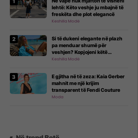
Në vapë nuk mjafton të visheni
lehtë: Këto veshje ju mbajnë të
freskëta dhe plot elegancë
Keshilla Modë
Si të dukeni elegante në plazh
pa menduar shumë për
veshjen? Kopjojeni këtë
kombinim!
Keshilla Modë
E gjitha në të zeza: Kaia Gerber
mahnit me një krijim
transparent të Fendi Couture
Moda
Në trend Botë