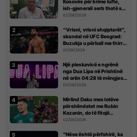
Kosovës për krime lufte,
ish-gjenerali serb thotë se
dikush e tradhtoi në
02/08/2026
Beograd
“Vrisni, vrisni shqiptarët”,
skandal në UFC Beograd:
Buzukja u përball me thirrje
anti-shqiptare nga
01/08/2026
tribunat
Një pleskavicë e ngrënë
nga Dua Lipa në Prishtinë
në orën 04:28 të mëngjesit
- dhe bota digjitale serbe
03/08/2026
shpall gjendjen e luftës
Mirlind Daku mes lotëve
përshëndetet me Rubin
Kazanin, do të fitojë
miliona te Spartak Moska
02/08/2026
"Nëse është përfshirë, ka