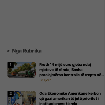
Nga Rubrika
Rreth 14 mijë euro gjoba ndaj
mjeteve të rënda, Basha
paralajmëron kontrolle të rrepta në
rrugë
Të Tjera
Oda Ekonomike Amerikane kërkon
që gazi amerikan të jetë prioritet i
institucioneve të reja