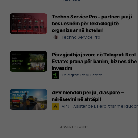
Techno Service Pro – partneri juaj i
besueshëm për teknologji të
organizuar në hoteleri
Techno Service Pro
Përzgjedhja javore në Telegrafi Real
Estate: prona për banim, biznes dhe
investim
Telegrafi Real Estate
APR mendon për ju, diasporë –
mirësevini në shtëpi!
APR - Asistencë E Përgjithshme Rrugo