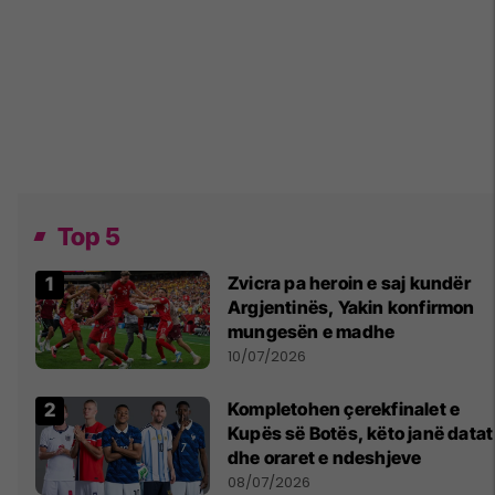
Top 5
Zvicra pa heroin e saj kundër
Argjentinës, Yakin konfirmon
mungesën e madhe
10/07/2026
Kompletohen çerekfinalet e
Kupës së Botës, këto janë datat
dhe oraret e ndeshjeve
08/07/2026