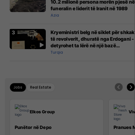
10.2 milionë persona morën pjesë në
funeralin e liderit të Iranit në 1989
Azia
Kryeministri belg në siklet për shkak
të revolverit, dhuratë nga Erdogani -
detyrohet ta lërë në një bazë
ushtarake
Turqia
Jobs
Real Estate
Elkos Group
Vi
Punëtor në Depo
Pranues M