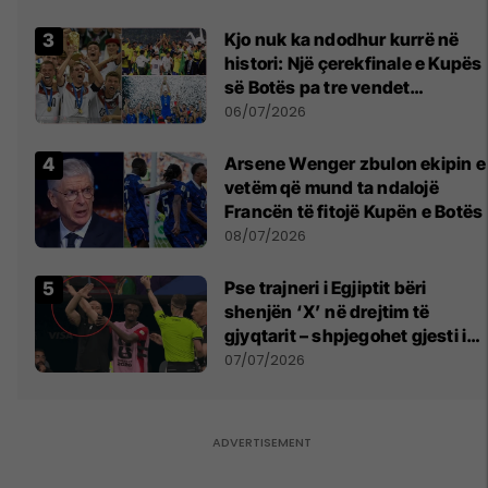
Kjo nuk ka ndodhur kurrë në
histori: Një çerekfinale e Kupës
së Botës pa tre vendet
legjendare të futbollit
06/07/2026
Arsene Wenger zbulon ekipin e
vetëm që mund ta ndalojë
Francën të fitojë Kupën e Botës
08/07/2026
Pse trajneri i Egjiptit bëri
shenjën ‘X’ në drejtim të
gjyqtarit – shpjegohet gjesti i
pazakontë
07/07/2026