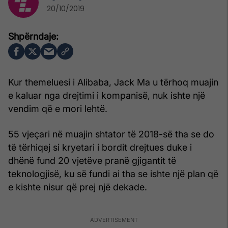
20/10/2019
Kur themeluesi i Alibaba, Jack Ma u tërhoq muajin
e kaluar nga drejtimi i kompanisë, nuk ishte një
vendim që e mori lehtë.
55 vjeçari në muajin shtator të 2018-së tha se do
të tërhiqej si kryetari i bordit drejtues duke i
dhënë fund 20 vjetëve pranë gjigantit të
teknologjisë, ku së fundi ai tha se ishte një plan që
e kishte nisur që prej një dekade.