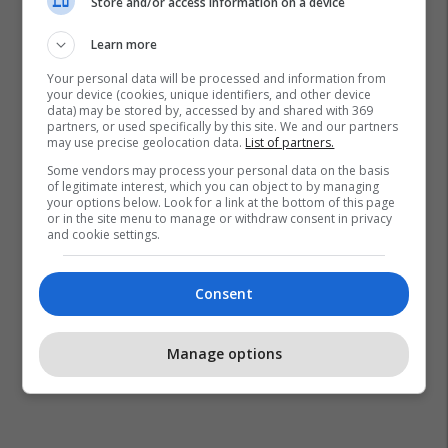
Store and/or access information on a device
Learn more
Your personal data will be processed and information from
Jack Ma
Alibaba
Karrierë
Kinë
your device (cookies, unique identifiers, and other device
data) may be stored by, accessed by and shared with 369
partners, or used specifically by this site. We and our partners
may use precise geolocation data.
List of partners.
Some vendors may process your personal data on the basis
of legitimate interest, which you can object to by managing
your options below. Look for a link at the bottom of this page
or in the site menu to manage or withdraw consent in privacy
and cookie settings.
Consent
Manage options