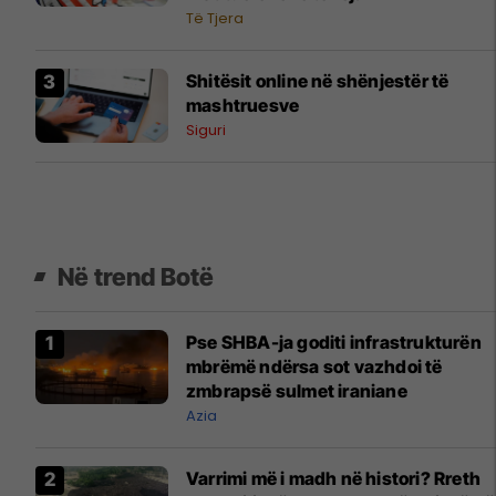
Të Tjera
Shitësit online në shënjestër të
mashtruesve
Siguri
Në trend Botë
Pse SHBA-ja goditi infrastrukturën
mbrëmë ndërsa sot vazhdoi të
zmbrapsë sulmet iraniane
Azia
Varrimi më i madh në histori? Rreth