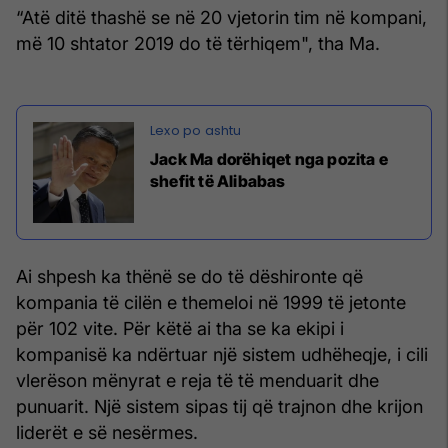
“Atë ditë thashë se në 20 vjetorin tim në kompani,
më 10 shtator 2019 do të tërhiqem", tha Ma.
Jack Ma dorëhiqet nga pozita e
shefit të Alibabas
Ai shpesh ka thënë se do të dëshironte që
kompania të cilën e themeloi në 1999 të jetonte
për 102 vite. Për këtë ai tha se ka ekipi i
kompanisë ka ndërtuar një sistem udhëheqje, i cili
vlerëson mënyrat e reja të të menduarit dhe
punuarit. Një sistem sipas tij që trajnon dhe krijon
liderët e së nesërmes.