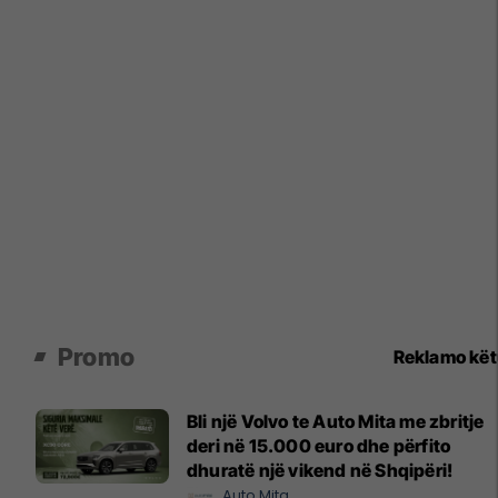
Promo
Reklamo kë
Bli një Volvo te Auto Mita me zbritje
deri në 15.000 euro dhe përfito
dhuratë një vikend në Shqipëri!
Auto Mita