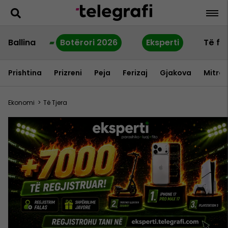
Ballina
Botërori 2026
Eksperti
Të fu
Prishtina
Prizreni
Peja
Ferizaj
Gjakova
Mitrov
Ekonomi
>
Të Tjera