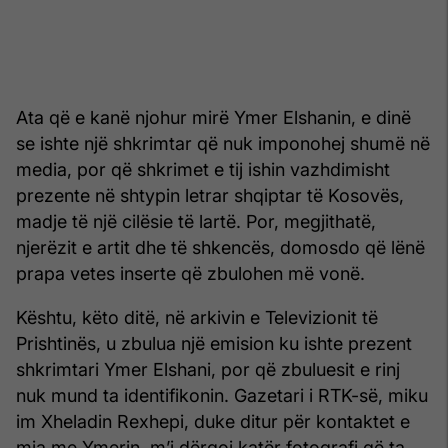
Ata që e kanë njohur mirë Ymer Elshanin, e dinë
se ishte një shkrimtar që nuk imponohej shumë në
media, por që shkrimet e tij ishin vazhdimisht
prezente në shtypin letrar shqiptar të Kosovës,
madje të një cilësie të lartë. Por, megjithatë,
njerëzit e artit dhe të shkencës, domosdo që lënë
prapa vetes inserte që zbulohen më vonë.
Kështu, këto ditë, në arkivin e Televizionit të
Prishtinës, u zbulua një emision ku ishte prezent
shkrimtari Ymer Elshani, por që zbuluesit e rinj
nuk mund ta identifikonin. Gazetari i RTK-së, miku
im Xheladin Rexhepi, duke ditur për kontaktet e
mia me Ymerin, m’i dërgoi katër fotografi që ta