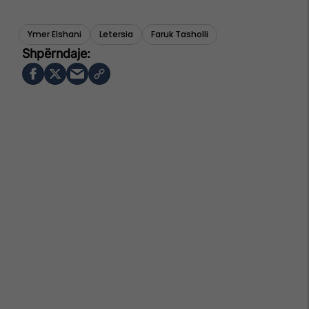
Ymer Elshani
Letersia
Faruk Tasholli