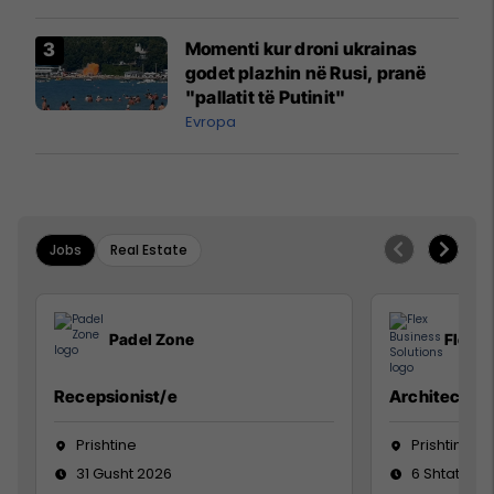
Momenti kur droni ukrainas
godet plazhin në Rusi, pranë
"pallatit të Putinit"
Evropa
Jobs
Real Estate
Padel Zone
Flex B
Recepsionist/e
Architect
Prishtine
Prishtinë
31 Gusht 2026
6 Shtator 2