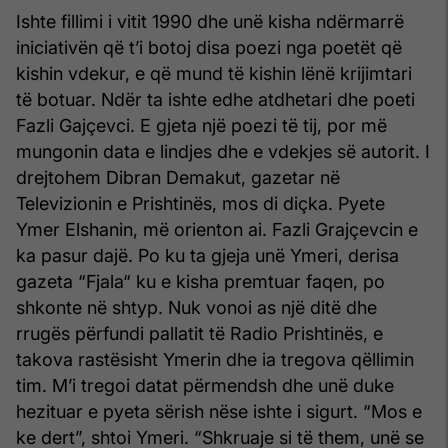
Ishte fillimi i vitit 1990 dhe unë kisha ndërmarrë
iniciativën që t’i botoj disa poezi nga poetët që
kishin vdekur, e që mund të kishin lënë krijimtari
të botuar. Ndër ta ishte edhe atdhetari dhe poeti
Fazli Gajçevci. E gjeta një poezi të tij, por më
mungonin data e lindjes dhe e vdekjes së autorit. I
drejtohem Dibran Demakut, gazetar në
Televizionin e Prishtinës, mos di diçka. Pyete
Ymer Elshanin, më orienton ai. Fazli Grajçevcin e
ka pasur dajë. Po ku ta gjeja unë Ymeri, derisa
gazeta “Fjala“ ku e kisha premtuar faqen, po
shkonte në shtyp. Nuk vonoi as një ditë dhe
rrugës përfundi pallatit të Radio Prishtinës, e
takova rastësisht Ymerin dhe ia tregova qëllimin
tim. M’i tregoi datat përmendsh dhe unë duke
hezituar e pyeta sërish nëse ishte i sigurt. “Mos e
ke dert”, shtoi Ymeri. “Shkruaje si të them, unë se