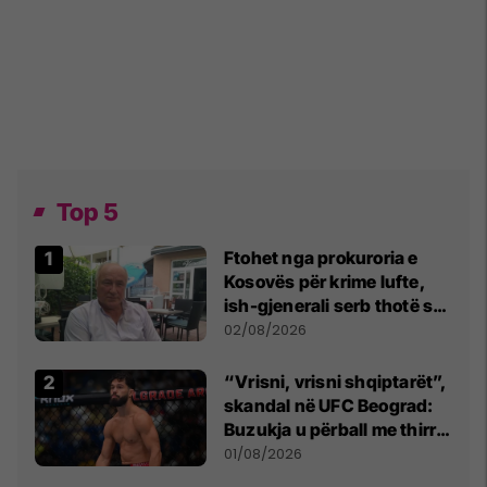
Top 5
Ftohet nga prokuroria e
Kosovës për krime lufte,
ish-gjenerali serb thotë se
dikush e tradhtoi në
02/08/2026
Beograd
“Vrisni, vrisni shqiptarët”,
skandal në UFC Beograd:
Buzukja u përball me thirrje
anti-shqiptare nga
01/08/2026
tribunat