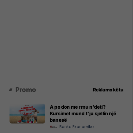
Promo
Reklamo këtu
A po don me rrnu n’deti?
Kursimet mund t’ju sjellin një
banesë
Banka Ekonomike