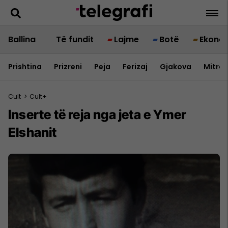
Ballina
Të fundit
Lajme
Botë
Ekono
Prishtina
Prizreni
Peja
Ferizaj
Gjakova
Mitrov
Cult
>
Cult+
Inserte të reja nga jeta e Ymer
Elshanit