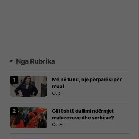
Nga Rubrika
Më në fund, një përparësi për
mua!
Cult+
Cili është dallimi ndërmjet
malazezëve dhe serbëve?
Cult+