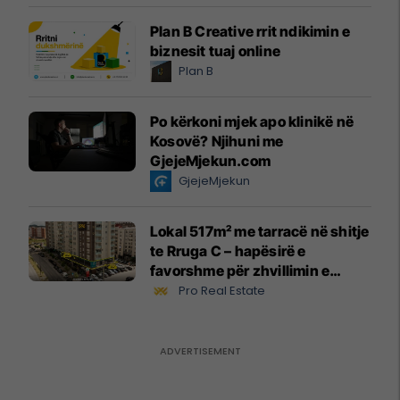
Plan B Creative rrit ndikimin e
biznesit tuaj online
Plan B
Po kërkoni mjek apo klinikë në
Kosovë? Njihuni me
GjejeMjekun.com
GjejeMjekun
Lokal 517m² me tarracë në shitje
te Rruga C – hapësirë e
favorshme për zhvillimin e
biznesit #15796
Pro Real Estate