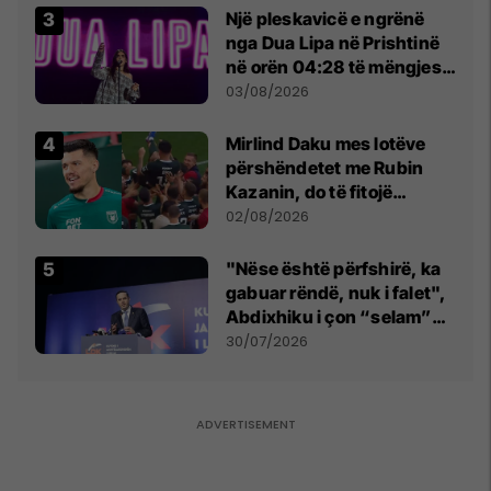
Një pleskavicë e ngrënë
nga Dua Lipa në Prishtinë
në orën 04:28 të mëngjesit
- dhe bota digjitale serbe
03/08/2026
shpall gjendjen e luftës
Mirlind Daku mes lotëve
përshëndetet me Rubin
Kazanin, do të fitojë
miliona te Spartak Moska
02/08/2026
"Nëse është përfshirë, ka
gabuar rëndë, nuk i falet",
Abdixhiku i çon “selam”
Përparim Ramës
30/07/2026