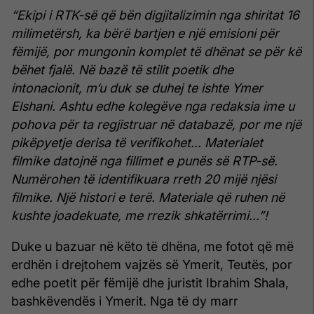
“Ekipi i RTK-së që bën digjitalizimin nga shiritat 16
milimetërsh, ka bërë bartjen e një emisioni për
fëmijë, por mungonin komplet të dhënat se për kë
bëhet fjalë. Në bazë të stilit poetik dhe
intonacionit, m‘u duk se duhej te ishte Ymer
Elshani. Ashtu edhe kolegëve nga redaksia ime u
pohova për ta regjistruar në databazë, por me një
pikëpyetje derisa të verifikohet... Materialet
filmike datojnë nga fillimet e punës së RTP-së.
Numërohen të identifikuara rreth 20 mijë njësi
filmike. Një histori e terë. Materiale që ruhen në
kushte joadekuate, me rrezik shkatërrimi...”!
Duke u bazuar në këto të dhëna, me fotot që më
erdhën i drejtohem vajzës së Ymerit, Teutës, por
edhe poetit për fëmijë dhe juristit Ibrahim Shala,
bashkëvendës i Ymerit. Nga të dy marr