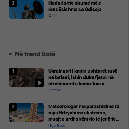
Iliada është shumë më e
rëndësishme se Odiseja
Cult+
Në trend Botë
Ukrainasit i kapin ushtarët rusë
në befasi, ishin duke fjetur në
strehimoret e kamufluara
Evropa
Meteorologët me parashikime të
reja: Ndryshime ekstreme,
muajt e ardhshëm do të jenë të
pazakontë
Nga Bota