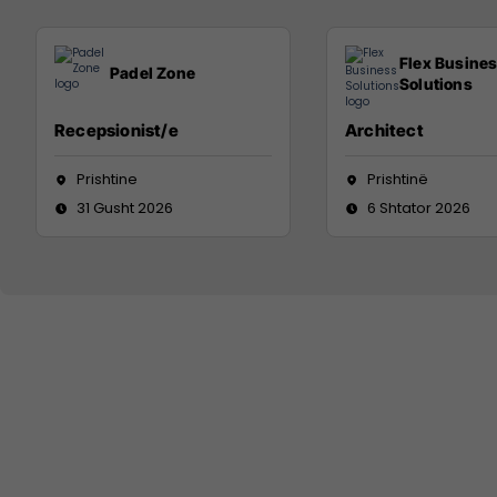
Flex Busine
Padel Zone
Solutions
Recepsionist/e
Architect
Prishtine
Prishtinë
31 Gusht 2026
6 Shtator 2026