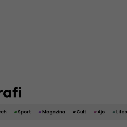
ech
Sport
Magazina
Cult
Ajo
Life