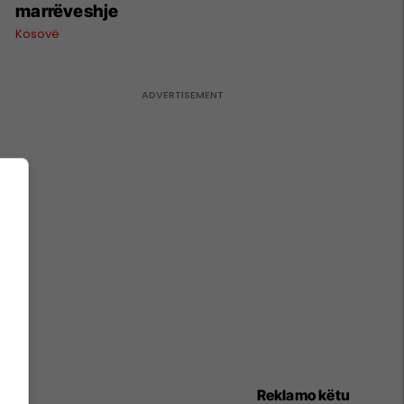
marrëveshje
Kosovë
Reklamo këtu