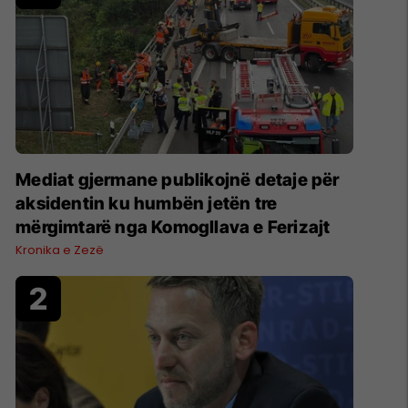
Mediat gjermane publikojnë detaje për
aksidentin ku humbën jetën tre
mërgimtarë nga Komogllava e Ferizajt
Kronika e Zezë