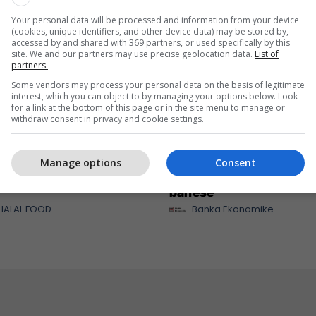
Your personal data will be processed and information from your device
(cookies, unique identifiers, and other device data) may be stored by,
accessed by and shared with 369 partners, or used specifically by this
site. We and our partners may use precise geolocation data.
List of
partners.
Some vendors may process your personal data on the basis of legitimate
interest, which you can object to by managing your options below. Look
for a link at the bottom of this page or in the site menu to manage or
withdraw consent in privacy and cookie settings.
t MEKA - zgjedhje
A po don me rrnu n’deti
Manage options
Consent
 për mëngjes, piknik dhe
Kursimet mund t’ju sjell
banesë
HALAL FOOD
Banka Ekonomike