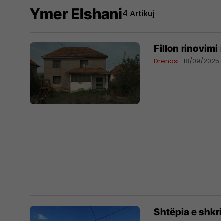
Ymer Elshani
4 Artikuj
Fillon rinovimi
Drenasi
18/09/2025
Shtëpia e shkr