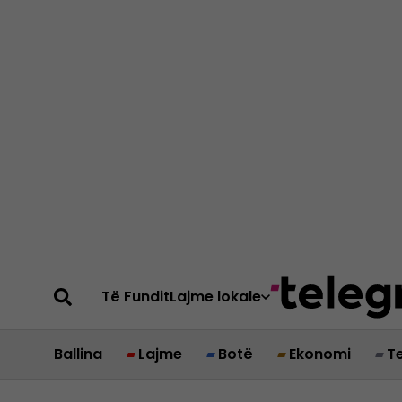
Të Fundit
Lajme lokale
Ballina
Lajme
Botë
Ekonomi
T