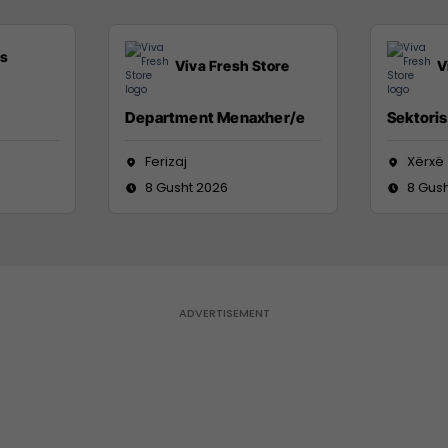
ss
Viva Fresh Store
V
Department Menaxher/e
Sektoris
Ferizaj
Xërxë
8 Gusht 2026
8 Gus