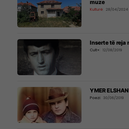
muze
Kulturë
28/04/2024
Inserte të reja
Cult+
12/08/2019
YMER ELSHAN
Poezi
30/06/2019