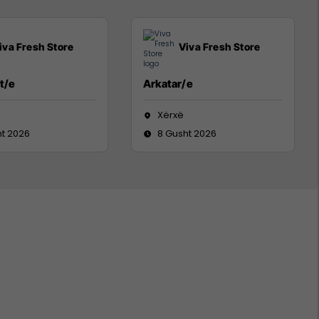
iva Fresh Store
Viva Fresh Store
t/e
Arkatar/e
Xërxë
ht 2026
8 Gusht 2026