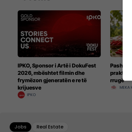
IPKO, Sponsor i Artë i DokuFest
Pashteta
2026, mbështet filmin dhe
praktike
frymëzon gjeneratën e re të
rrugë
krijuesve
MEKA 
IPKO
Jobs
Real Estate