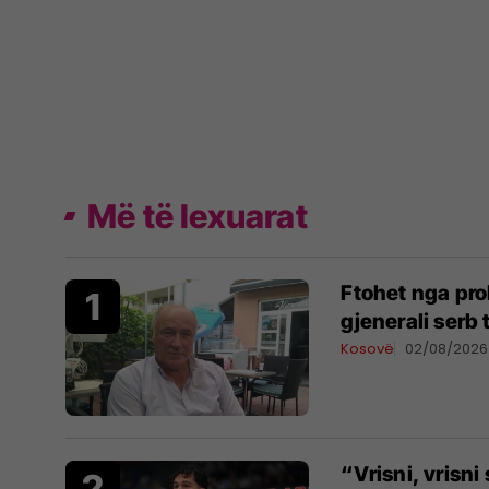
Më të lexuarat
Ftohet nga pro
gjenerali serb
Kosovë
02/08/2026
“Vrisni, vrisn