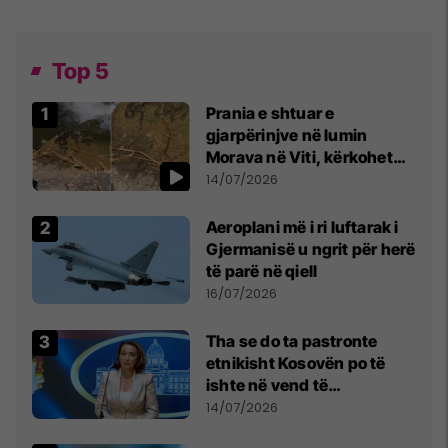
Top 5
Prania e shtuar e
gjarpërinjve në lumin
Morava në Viti, kërkohet
kujdes nga qytetarët
14/07/2026
Aeroplani më i ri luftarak i
Gjermanisë u ngrit për herë
të parë në qiell
16/07/2026
Tha se do ta pastronte
etnikisht Kosovën po të
ishte në vend të
Millosheviqit, Lëvizja e
14/07/2026
Qytetarëve të Lirë në Serbi