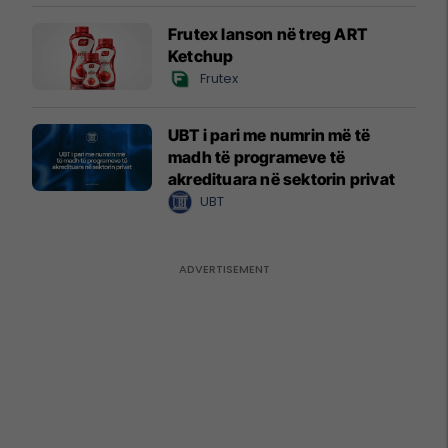
Frutex lanson në treg ART
Ketchup
Frutex
UBT i pari me numrin më të
madh të programeve të
akredituara në sektorin privat
UBT