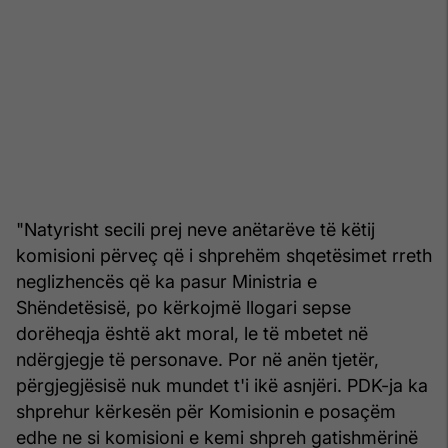
"Natyrisht secili prej neve anëtarëve të këtij
komisioni përveç që i shprehëm shqetësimet rreth
neglizhencës që ka pasur Ministria e
Shëndetësisë, po kërkojmë llogari sepse
dorëheqja është akt moral, le të mbetet në
ndërgjegje të personave. Por në anën tjetër,
përgjegjësisë nuk mundet t'i ikë asnjëri. PDK-ja ka
shprehur kërkesën për Komisionin e posaçëm
edhe ne si komisioni e kemi shpreh gatishmërinë