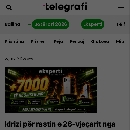
Ballina
Botërori 2026
Eksperti
Të fu
Prishtina
Prizreni
Peja
Ferizaj
Gjakova
Mitrov
Lajme
>
Kosovë
Idrizi për rastin e 26-vjeçarit nga