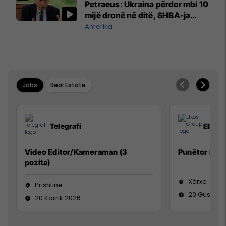
Petraeus: Ukraina përdor mbi 10
mijë dronë në ditë, SHBA-ja
mbetet shumë prapa në
Amerika
prodhim
Jobs
Real Estate
Telegrafi
Elkos
Video Editor/Kameraman (3
Punëtor në 
pozita)
Xërxe
Prishtinë
20 Gusht 2
20 Korrik 2026