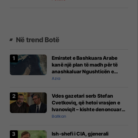
Në trend Botë
Emiratet e Bashkuara Arabe
kanë një plan të madh për të
anashkaluar Ngushticën e
Hormuzit
Azia
Vdes gazetari serb Stefan
Cvetkoviq, që hetoi vrasjen e
Ivanoviqit – kishte denoncuar
kërcënime ndaj vëllezërve
Ballkan
Vuçiq
Ish-shefi i CIA, gjenerali