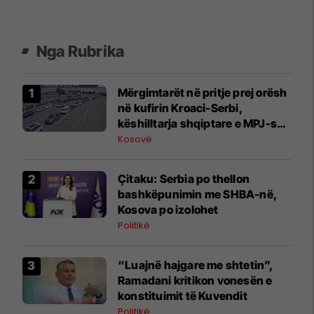
Nga Rubrika
Mërgimtarët në pritje prej orësh
në kufirin Kroaci-Serbi,
këshilltarja shqiptare e MPJ-së
kroate tregon arsyet
Kosovë
Çitaku: Serbia po thellon
bashkëpunimin me SHBA-në,
Kosova po izolohet
Politikë
“Luajnë hajgare me shtetin”,
Ramadani kritikon vonesën e
konstituimit të Kuvendit
Politikë