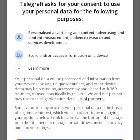
Telegrafi asks for your consent to use
your personal data for the following
purposes:
Personalised advertising and content, advertising and
content measurement, audience research and
services development
Store and/or access information on a device
Learn more
Your personal data will be processed and information from
your device (cookies, unique identifiers, and other device
data) may be stored by, accessed by and shared with 369
partners, or used specifically by this site. We and our partners
may use precise geolocation data.
List of partners.
Some vendors may process your personal data on the basis
Valdete Idrizi
of legitimate interest, which you can object to by managing
your options below. Look for a link at the bottom of this page
Komisioni Për Të Drejtat E Njeriut Dhe Barazi Gjinore
or in the site menu to manage or withdraw consent in privacy
and cookie settings.
Video