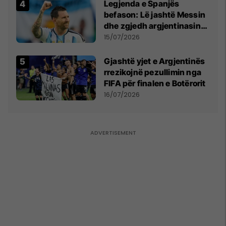
kërkon shkarkimin e
Legjenda e Spanjës
menjëhershëm të
befason: Lë jashtë Messin
Snezhana Paunoviq
dhe zgjedh argjentinasin
më të mirë në botë
15/07/2026
Gjashtë yjet e Argjentinës
rrezikojnë pezullimin nga
FIFA për finalen e Botërorit
16/07/2026