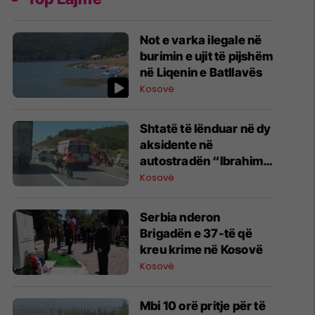
Not e varka ilegale në
burimin e ujit të pijshëm
në Liqenin e Batllavës
Kosovë
Shtatë të lënduar në dy
aksidente në
autostradën “Ibrahim
Rugova”
Kosovë
​Serbia nderon
Brigadën e 37-të që
kreu krime në Kosovë
Kosovë
Mbi 10 orë pritje për të