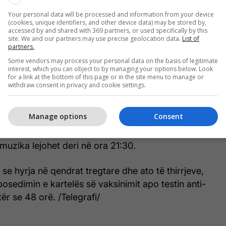
ohet certifikata e vaksinimit për vaksinimin e plotë
Your personal data will be processed and information from your device
ë doze të vaksinës kundër COVID-19, testi RT-PCR
(cookies, unique identifiers, and other device data) may be stored by,
D-19 jo më i vjetër se 72 orë ose dëshmia se
accessed by and shared with 369 partners, or used specifically by this
site. We and our partners may use precise geolocation data.
List of
 COVID-19 në të kundërtën inspektorati të merret
partners.
përfundon OHTK.
Some vendors may process your personal data on the basis of legitimate
interest, which you can object to by managing your options below. Look
for a link at the bottom of this page or in the site menu to manage or
eria kishte marr vendim
për lehtësimin e disa nga
withdraw consent in privacy and cookie settings.
ID-19, ku ka zgjatur orarin e punës për sektorin e
Manage options
Consent
se sektori i gastronomisë lejohet të punojë deri në
muzika lejohet deri në ora 21:30.
 se hyrja në qendrat tregtare dhe ato të thirrjeve,
sedimin e kartelës së vaksinimit apo testin anti-
tër se 48 orë. /Telegrafi/