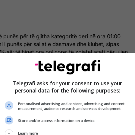
të punës për të gjitha kategoritë deri në ora 01:00
i i punës për sallat e dasmave dhe klubet, sipas
-së; të hiqet ora policore; të zgjatet afati për uljen
për qind në 8 për qind, të paktën edhe për 5 vitet
llojnë organizimet e ahengjeve në bazë të manualit;
a financiare ndaj bizneseve; të bëhet subvencionimi
Telegrafi asks for your consent to use your
orëve”, thuhet në reagim, përcjell Telegrafi.
personal data for the following purposes:
Personalised advertising and content, advertising and content
measurement, audience research and services development
lohen shpenzimet e qirave për bizneset nga viti
Store and/or access information on a device
ë punuar pjesshëm; të bëhet kompensimi i
 kanë punuar fare gjatë kësaj kohe; dhe për të hyrë
Learn more