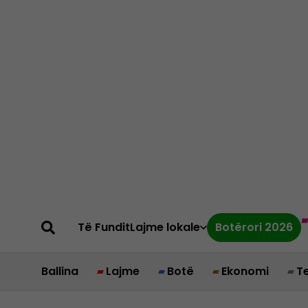
Të Fundit
Lajme lokale
Botërori 2026
Ballina
Lajme
Botë
Ekonomi
T