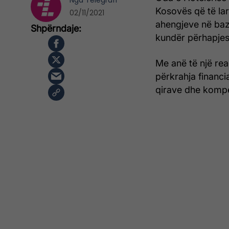
Nga
Telegrafi
Kosovës që të lar
02/11/2021
ahengjeve në baz
kundër përhapje
Me anë të një re
përkrahja financi
qirave dhe kompe