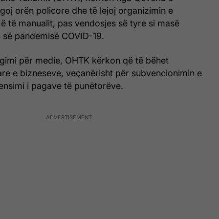
goj orën policore dhe të lejoj organizimin e
ë të manualit, pas vendosjes së tyre si masë
s së pandemisë COVID-19.
agimi për medie, OHTK kërkon që të bëhet
are e bizneseve, veçanërisht për subvencionimin e
nsimi i pagave të punëtorëve.