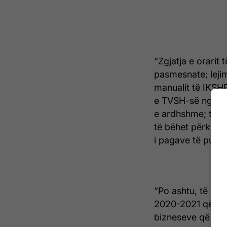
“Zgjatja e orarit 
pasmesnate; lejim
manualit të IKSHPK
e TVSH-së nga 18 
e ardhshme; të fi
të bëhet përkrahj
i pagave të punët
“Po ashtu, të mbu
2020-2021 që kan
bizneseve që nuk