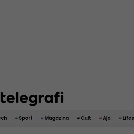
ech
Sport
Magazina
Cult
Ajo
Life