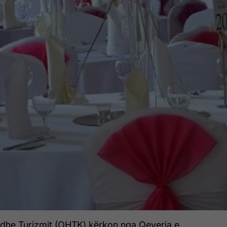
 dhe Turizmit (OHTK) kërkon nga Qeveria e