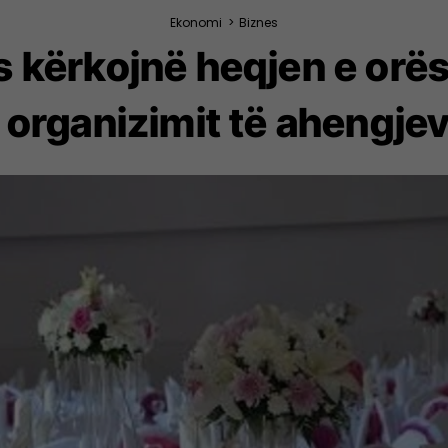
Ekonomi
>
Biznes
 kërkojnë heqjen e orës
 organizimit të ahengje