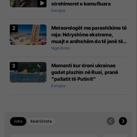
strehimoret e kamufluara
Evropa
Meteorologët me parashikime të
reja: Ndryshime ekstreme,
muajt e ardhshëm do të jenë të
pazakontë
Nga Bota
Momenti kur droni ukrainas
godet plazhin në Rusi, pranë
"pallatit të Putinit"
Evropa
Jobs
Real Estate