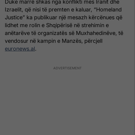
Duke marrë shkas nga konflikti mes Iranit dhe
Izraelit, që nisi të premten e kaluar, “Homeland
Justice” ka publikuar një mesazh kërcënues që
lidhet me rolin e Shqipërisë në strehimin e
anëtarëve të organizatës së Muxhahedinëve, të
vendosur në kampin e Manzës, përcjell
euronews.al
.