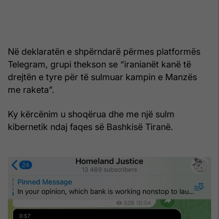
Në deklaratën e shpërndarë përmes platformës
Telegram, grupi thekson se “iranianët kanë të
drejtën e tyre për të sulmuar kampin e Manzës
me raketa”.
Ky kërcënim u shoqërua dhe me një sulm
kibernetik ndaj faqes së Bashkisë Tiranë.