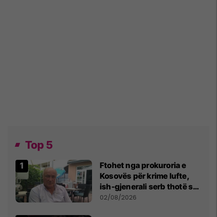
Top 5
Ftohet nga prokuroria e
Kosovës për krime lufte,
ish-gjenerali serb thotë se
dikush e tradhtoi në
02/08/2026
Beograd