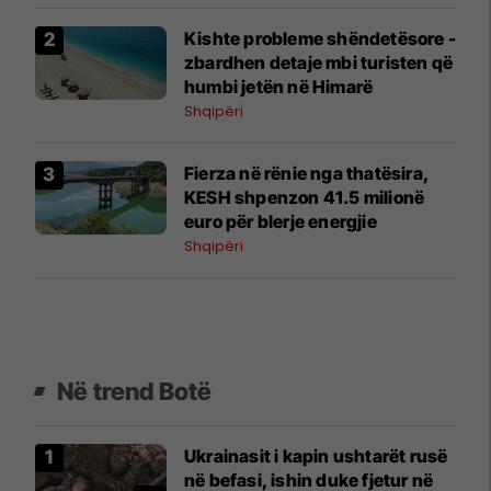
Kishte probleme shëndetësore -
zbardhen detaje mbi turisten që
humbi jetën në Himarë
Shqipëri
Fierza në rënie nga thatësira,
KESH shpenzon 41.5 milionë
euro për blerje energjie
Shqipëri
Në trend Botë
Ukrainasit i kapin ushtarët rusë
në befasi, ishin duke fjetur në