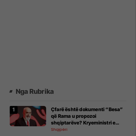
Nga Rubrika
Çfarë është dokumenti “Besa”
që Rama u propozoi
shqiptarëve? Kryeministri e
shpjegon me katër fjalë
Shqipëri