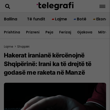
Ballina
Të fundit
Lajme
Botë
Ekono
Prishtina
Prizreni
Peja
Ferizaj
Gjakova
Mitrov
Lajme
>
Shqipëri
Hakerat iranianë kërcënojnë
Shqipërinë: Irani ka të drejtë të
godasë me raketa në Manzë