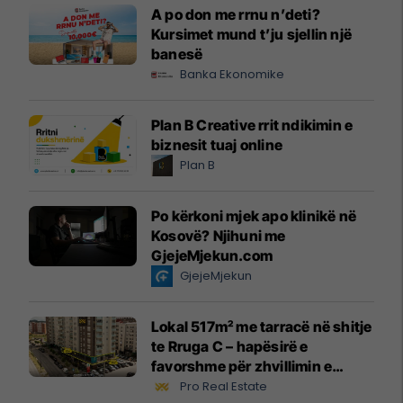
A po don me rrnu n’deti?
Kursimet mund t’ju sjellin një
banesë
Banka Ekonomike
Plan B Creative rrit ndikimin e
biznesit tuaj online
Plan B
Po kërkoni mjek apo klinikë në
Kosovë? Njihuni me
GjejeMjekun.com
GjejeMjekun
Lokal 517m² me tarracë në shitje
te Rruga C – hapësirë e
favorshme për zhvillimin e
biznesit #15796
Pro Real Estate