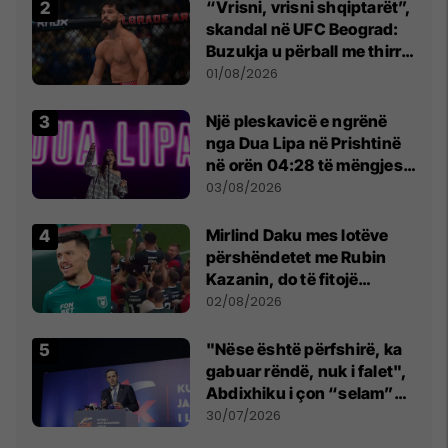
“Vrisni, vrisni shqiptarët”,
skandal në UFC Beograd:
Buzukja u përball me thirrje
anti-shqiptare nga
01/08/2026
tribunat
Një pleskavicë e ngrënë
nga Dua Lipa në Prishtinë
në orën 04:28 të mëngjesit
- dhe bota digjitale serbe
03/08/2026
shpall gjendjen e luftës
Mirlind Daku mes lotëve
përshëndetet me Rubin
Kazanin, do të fitojë
miliona te Spartak Moska
02/08/2026
"Nëse është përfshirë, ka
gabuar rëndë, nuk i falet",
Abdixhiku i çon “selam”
Përparim Ramës
30/07/2026