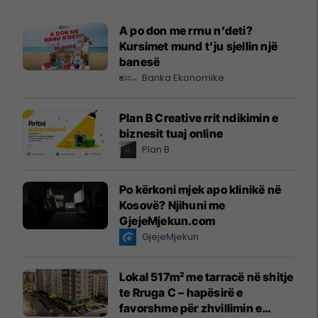
A po don me rrnu n’deti?
Kursimet mund t’ju sjellin një
banesë
Banka Ekonomike
Plan B Creative rrit ndikimin e
biznesit tuaj online
Plan B
Po kërkoni mjek apo klinikë në
Kosovë? Njihuni me
GjejeMjekun.com
GjejeMjekun
Lokal 517m² me tarracë në shitje
te Rruga C – hapësirë e
favorshme për zhvillimin e