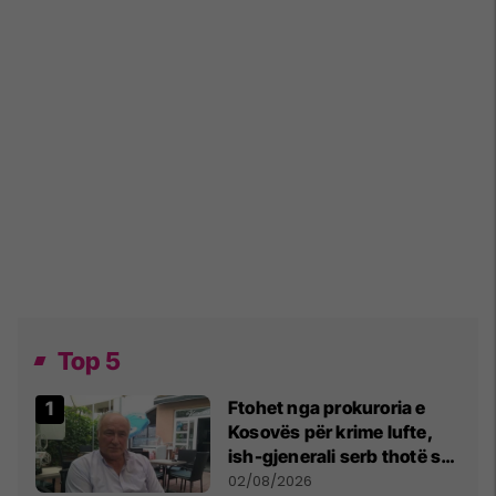
Top 5
Ftohet nga prokuroria e
Kosovës për krime lufte,
ish-gjenerali serb thotë se
dikush e tradhtoi në
02/08/2026