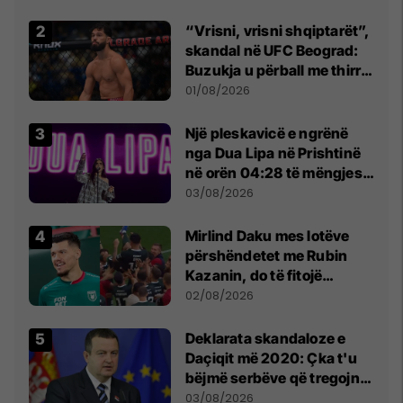
Beograd
“Vrisni, vrisni shqiptarët”,
skandal në UFC Beograd:
Buzukja u përball me thirrje
anti-shqiptare nga
01/08/2026
tribunat
Një pleskavicë e ngrënë
nga Dua Lipa në Prishtinë
në orën 04:28 të mëngjesit
- dhe bota digjitale serbe
03/08/2026
shpall gjendjen e luftës
Mirlind Daku mes lotëve
përshëndetet me Rubin
Kazanin, do të fitojë
miliona te Spartak Moska
02/08/2026
​Deklarata skandaloze e
Daçiqit më 2020: Çka t'u
bëjmë serbëve që tregojnë
ku janë varrosur shqiptarët
03/08/2026