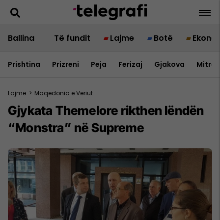
Ballina
Të fundit
Lajme
Botë
Ekono
Prishtina
Prizreni
Peja
Ferizaj
Gjakova
Mitrov
Lajme
>
Maqedonia e Veriut
Gjykata Themelore rikthen lëndën
“Monstra” në Supreme