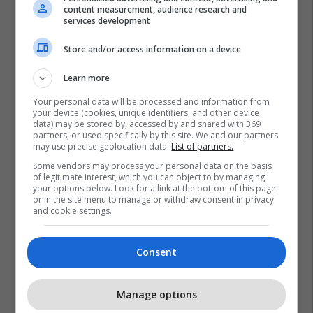
content measurement, audience research and
services development
Store and/or access information on a device
Learn more
Your personal data will be processed and information from
Rasti Monstra
Gjykata Themelore Publike Shkupi 1
your device (cookies, unique identifiers, and other device
data) may be stored by, accessed by and shared with 369
Gjykata Supreme E Maqedonisë
partners, or used specifically by this site. We and our partners
may use precise geolocation data.
List of partners.
Some vendors may process your personal data on the basis
of legitimate interest, which you can object to by managing
your options below. Look for a link at the bottom of this page
or in the site menu to manage or withdraw consent in privacy
and cookie settings.
Consent
Manage options