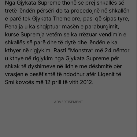
Nga Gjykata Supreme thonë se prej shkallës së
tretë lëndën përsëri do ta procedojnë në shkallën
e parë tek Gjykata Themelore, pasi që sipas tyre,
Penalja u ka shqiptuar masën e paraburgimit,
kurse Supremja vetëm se ka rrëzuar vendimin e
shkallës së parë dhe të dytë dhe lëndën e ka
kthyer në rigjykim. Rasti “Monstra” më 24 nëntor
u kthye në rigjykim nga Gjykata Supreme për
shkak të dyshimeve në lidhje me dëshmitë për
vrasjen e pesëfishtë të ndodhur afër Liqenit të
Smilkovcës më 12 prill të vitit 2012.