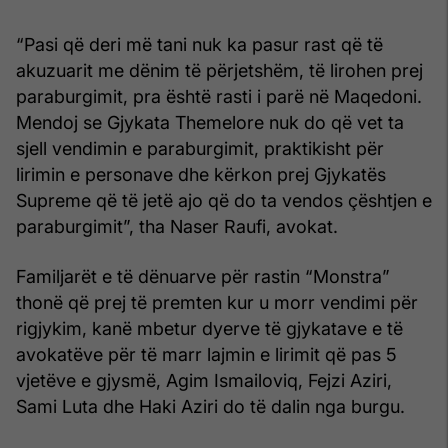
“Pasi që deri më tani nuk ka pasur rast që të
akuzuarit me dënim të përjetshëm, të lirohen prej
paraburgimit, pra është rasti i parë në Maqedoni.
Mendoj se Gjykata Themelore nuk do që vet ta
sjell vendimin e paraburgimit, praktikisht për
lirimin e personave dhe kërkon prej Gjykatës
Supreme që të jetë ajo që do ta vendos çështjen e
paraburgimit”, tha Naser Raufi, avokat.
Familjarët e të dënuarve për rastin “Monstra”
thonë që prej të premten kur u morr vendimi për
rigjykim, kanë mbetur dyerve të gjykatave e të
avokatëve për të marr lajmin e lirimit që pas 5
vjetëve e gjysmë, Agim Ismailoviq, Fejzi Aziri,
Sami Luta dhe Haki Aziri do të dalin nga burgu.