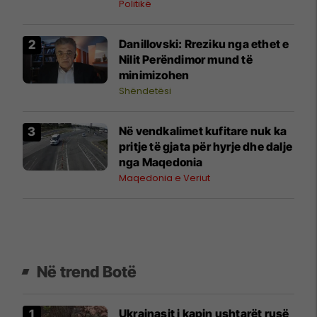
marrë mbështetjen e qytetarëve
Politikë
bullgarë
Danillovski: Rreziku nga ethet e
Nilit Perëndimor mund të
minimizohen
Shëndetësi
Në vendkalimet kufitare nuk ka
pritje të gjata për hyrje dhe dalje
nga Maqedonia
Maqedonia e Veriut
Në trend Botë
Ukrainasit i kapin ushtarët rusë