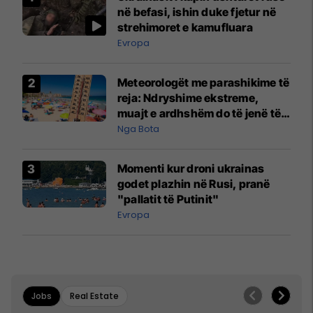
në befasi, ishin duke fjetur në
strehimoret e kamufluara
Evropa
Meteorologët me parashikime të
reja: Ndryshime ekstreme,
muajt e ardhshëm do të jenë të
pazakontë
Nga Bota
Momenti kur droni ukrainas
godet plazhin në Rusi, pranë
"pallatit të Putinit"
Evropa
Jobs
Real Estate