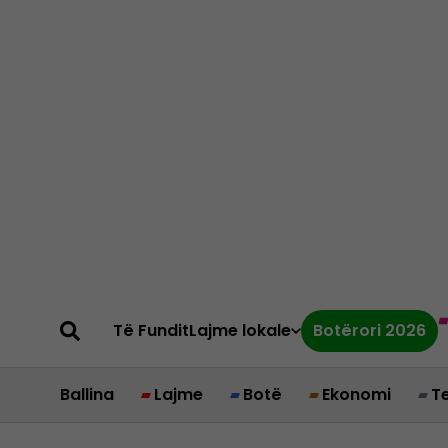
Të Fundit
Lajme lokale
Botërori 2026
Ballina
Lajme
Botë
Ekonomi
T