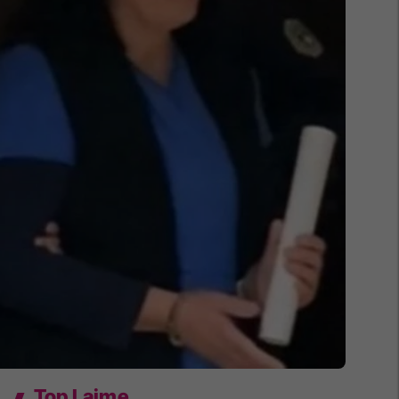
Top Lajme