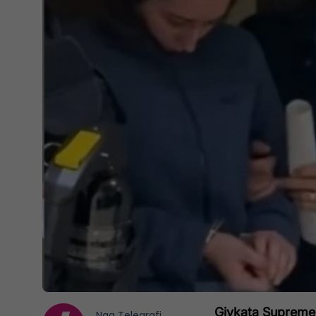
Gjykata Supreme i
Nga
Telegrafi