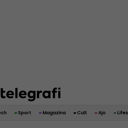
ech
Sport
Magazina
Cult
Ajo
Life