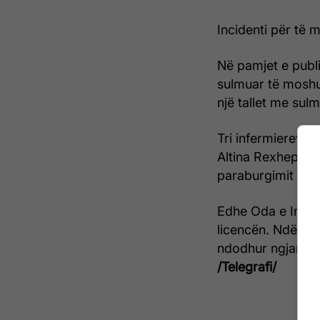
Incidenti për të 
Në pamjet e publi
sulmuar të moshuar
një tallet me sulm
Tri infermiereve 
Altina Rexhepi, d
paraburgimit prej
Edhe Oda e Infer
licencën. Ndërsa
ndodhur ngjarja, 
/Telegrafi/