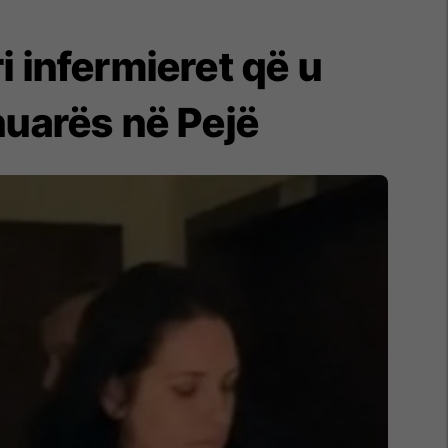
i infermieret që u
huarës në Pejë