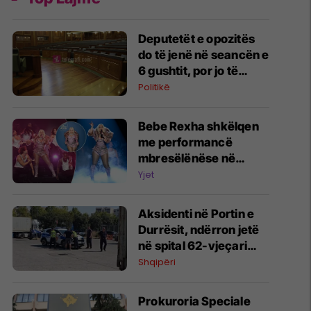
Deputetët e opozitës
do të jenë në seancën e
6 gushtit, por jo të
gjithë mbështesin
Politikë
Haxhiun
Bebe Rexha shkëlqen
me performancë
mbresëlënëse në
emisionin e famshëm
Yjet
amerikan "The Tonight
Show" të Jimmy Fallon
Aksidenti në Portin e
Durrësit, ndërron jetë
në spital 62-vjeçari
nga Kosova
Shqipëri
Prokuroria Speciale