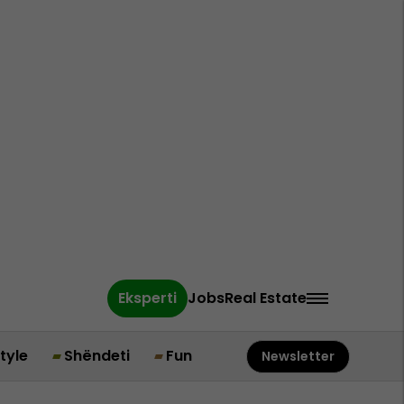
Eksperti
Jobs
Real Estate
style
Shëndeti
Fun
Newsletter