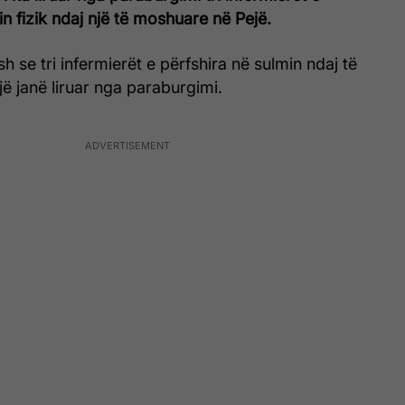
in fizik ndaj një të moshuare në Pejë.
h se tri infermierët e përfshira në sulmin ndaj të
ë janë liruar nga paraburgimi.