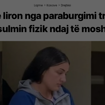
Lajme
>
Kosove
>
Drejtësi
iron nga paraburgimi tr
sulmin fizik ndaj të mos