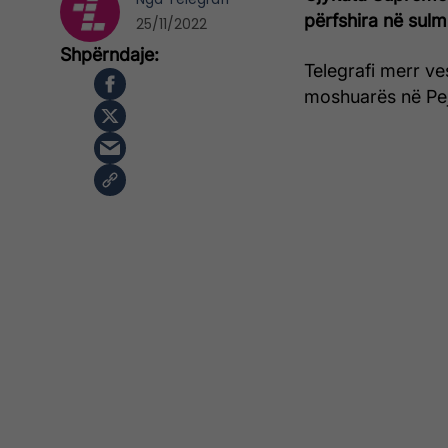
përfshira në sulm
25/11/2022
Telegrafi merr ves
moshuarës në Pej