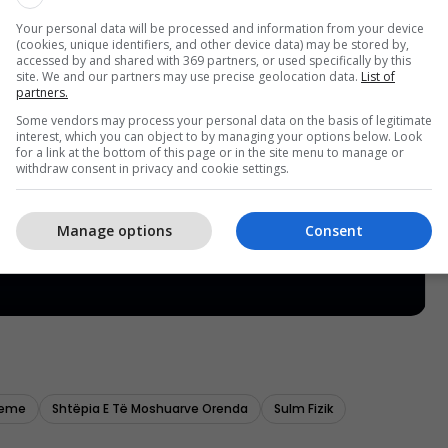
Your personal data will be processed and information from your device
(cookies, unique identifiers, and other device data) may be stored by,
accessed by and shared with 369 partners, or used specifically by this
site. We and our partners may use precise geolocation data.
List of
partners.
Some vendors may process your personal data on the basis of legitimate
interest, which you can object to by managing your options below. Look
for a link at the bottom of this page or in the site menu to manage or
withdraw consent in privacy and cookie settings.
Manage options
Consent