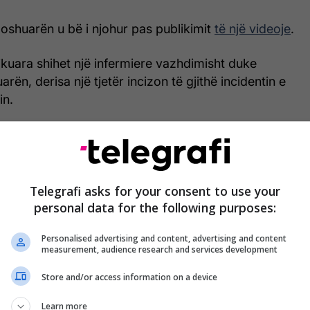
moshuarën u bë i njohur pas publikimit
të një videoje
.
kuara shihet një infermiere vazhdimisht duke
ën, derisa një tjetër incizon të gjithë incidentin e
in.
të dyshuara të përfshira në këtë rast, Aurona Pelaj,
he Remzije Kuqi – Gashi, i ishte caktuar masa e
 një muaji më 2 nëntor nga Gjykata e Pejës.
Telegrafi asks for your consent to use your
mierëve të Kosovës të njëjtave ua ka tërhequr
personal data for the following purposes:
, Shtëpia për të Moshuar “Orenda” në Pejë, ku ka
Personalised advertising and content, advertising and content
është mbyllur zyrtarisht nga institucionet.
measurement, audience research and services development
Store and/or access information on a device
Learn more