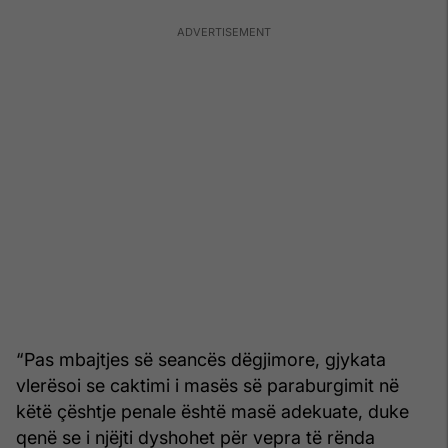
“Pas mbajtjes së seancës dëgjimore, gjykata
vlerësoi se caktimi i masës së paraburgimit në
këtë çështje penale është masë adekuate, duke
qenë se i njëjti dyshohet për vepra të rënda