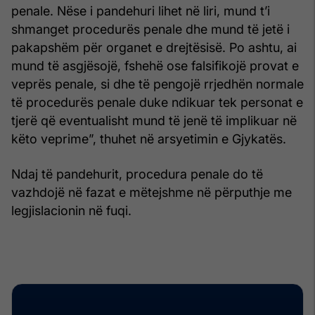
penale. Nëse i pandehuri lihet në liri, mund t’i
shmanget procedurës penale dhe mund të jetë i
pakapshëm për organet e drejtësisë. Po ashtu, ai
mund të asgjësojë, fshehë ose falsifikojë provat e
veprës penale, si dhe të pengojë rrjedhën normale
të procedurës penale duke ndikuar tek personat e
tjerë që eventualisht mund të jenë të implikuar në
këto veprime”, thuhet në arsyetimin e Gjykatës.
Ndaj të pandehurit, procedura penale do të
vazhdojë në fazat e mëtejshme në përputhje me
legjislacionin në fuqi.