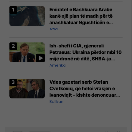
Emiratet e Bashkuara Arabe
kanë një plan të madh për të
anashkaluar Ngushticën e
Hormuzit
Azia
Ish-shefi i CIA, gjenerali
Petraeus: Ukraina përdor mbi 10
mijë dronë në ditë, SHBA-ja
mbetet shumë prapa në
Amerika
prodhim
Vdes gazetari serb Stefan
Cvetkoviq, që hetoi vrasjen e
Ivanoviqit – kishte denoncuar
kërcënime ndaj vëllezërve
Ballkan
Vuçiq