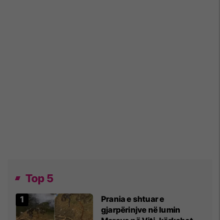
Top 5
Prania e shtuar e
gjarpërinjve në lumin