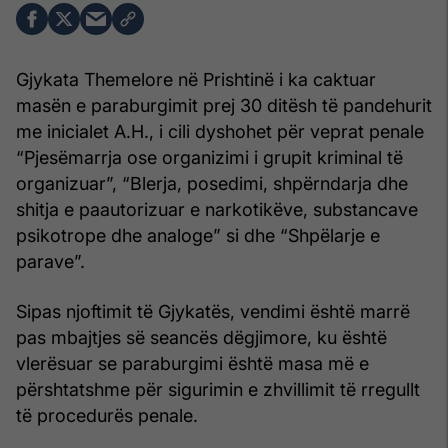
Gjykata Themelore në Prishtinë i ka caktuar
masën e paraburgimit prej 30 ditësh të pandehurit
me inicialet A.H., i cili dyshohet për veprat penale
“Pjesëmarrja ose organizimi i grupit kriminal të
organizuar”, “Blerja, posedimi, shpërndarja dhe
shitja e paautorizuar e narkotikëve, substancave
psikotrope dhe analoge” si dhe “Shpëlarje e
parave”.
Sipas njoftimit të Gjykatës, vendimi është marrë
pas mbajtjes së seancës dëgjimore, ku është
vlerësuar se paraburgimi është masa më e
përshtatshme për sigurimin e zhvillimit të rregullt
të procedurës penale.