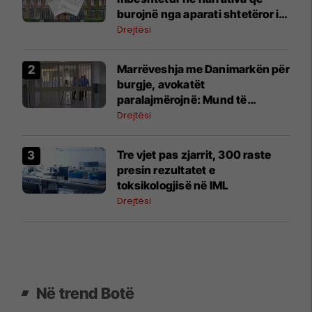
burojnë nga aparati shtetëror i
Serbisë
Drejtësi
Marrëveshja me Danimarkën për
burgje, avokatët
paralajmërojnë: Mund të
vështirësohet trajtimi i të
Drejtësi
ndaluarve
Tre vjet pas zjarrit, 300 raste
presin rezultatet e
toksikologjisë në IML
Drejtësi
Në trend Botë