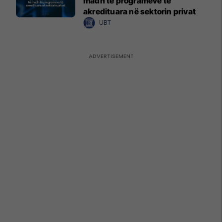
madh të programeve të
akredituara në sektorin privat
UBT