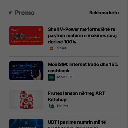
Promo
Reklamo këtu
Shell V-Power me formulë të re
pastron motorin e makinës suaj
deri në 100%
Shell
MobiSIM: Internet kudo dhe 15%
cashback
MobiSIM
Frutex lanson në treg ART
Ketchup
Frutex
UBT i pari me numrin më të