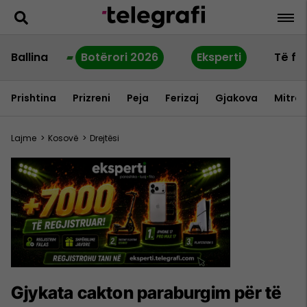
Ballina
Botërori 2026
Eksperti
Të fu
Prishtina
Prizreni
Peja
Ferizaj
Gjakova
Mitrov
Lajme
>
Kosovë
>
Drejtësi
Gjykata cakton paraburgim për të