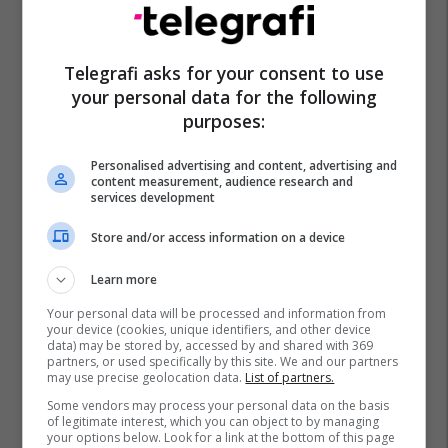
Telegrafi asks for your consent to use
Bashkia E Shkupit
Orce Gjeorgjievski
your personal data for the following
purposes:
Personalised advertising and content, advertising and
content measurement, audience research and
services development
Store and/or access information on a device
Learn more
Your personal data will be processed and information from
your device (cookies, unique identifiers, and other device
data) may be stored by, accessed by and shared with 369
partners, or used specifically by this site. We and our partners
may use precise geolocation data.
List of partners.
Some vendors may process your personal data on the basis
of legitimate interest, which you can object to by managing
your options below. Look for a link at the bottom of this page