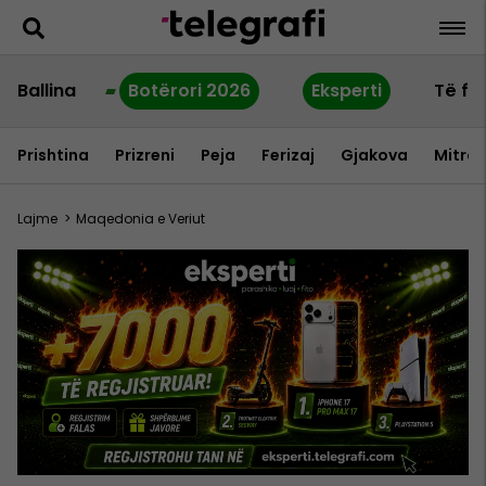
Ballina
Botërori 2026
Eksperti
Të fu
Prishtina
Prizreni
Peja
Ferizaj
Gjakova
Mitrov
Lajme
>
Maqedonia e Veriut