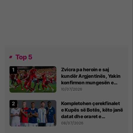
Top 5
Zvicra pa heroin e saj
kundër Argjentinës, Yakin
konfirmon mungesën e
madhe
10/07/2026
Kompletohen çerekfinalet
e Kupës së Botës, këto janë
datat dhe oraret e
ndeshjeve
08/07/2026