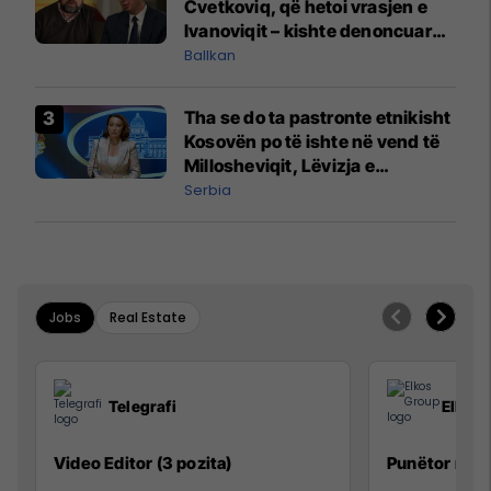
Cvetkoviq, që hetoi vrasjen e
Ivanoviqit – kishte denoncuar
kërcënime ndaj vëllezërve
Ballkan
Vuçiq
Tha se do ta pastronte etnikisht
Kosovën po të ishte në vend të
Millosheviqit, Lëvizja e
Qytetarëve të Lirë në Serbi
Serbia
kërkon shkarkimin e
menjëhershëm të Snezhana
Paunoviq
Jobs
Real Estate
Telegrafi
Elkos
Video Editor (3 pozita)
Punëtor në 