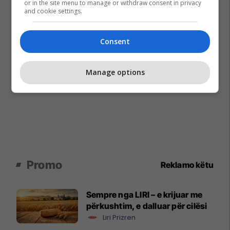
or in the site menu to manage or withdraw consent in privacy
and cookie settings.
Consent
Manage options
Promo
Reklamo këtu
Sempre nga LIRI – e krijuar me
përkushtim, e dalluar për cilësi
Liri Prizren