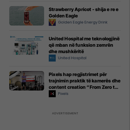
Strawberry Apricot - shija e re e
Golden Eagle
Golden Eagle Energy Drink
United Hospital me teknologjinë
që mban në funksion zemrën
dhe mushkëritë
United Hospital
Pixels hap regjistrimet për
trajnimin praktik të kamerës dhe
content creation “From Zero to
Hero”
Pixels