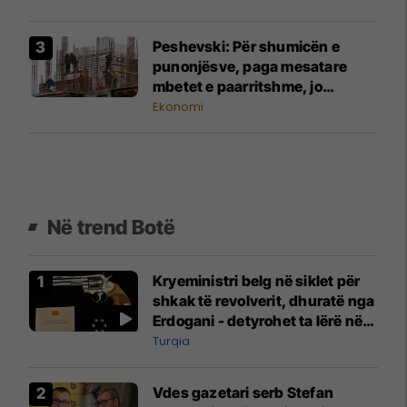
Peshevski: Për shumicën e
punonjësve, paga mesatare
mbetet e paarritshme, jo
realiteti i tyre i përditshëm
Ekonomi
Në trend Botë
Kryeministri belg në siklet për
shkak të revolverit, dhuratë nga
Erdogani - detyrohet ta lërë në
një bazë ushtarake
Turqia
Vdes gazetari serb Stefan