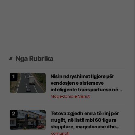
Nga Rubrika
Nisin ndryshimet ligjore për
vendosjen e sistemeve
inteligjente transportuese në
Maqedoni
Maqedonia e Veriut
Tetova zgjedh emra të rinj për
rrugët, në listë mbi 60 figura
shqiptare, maqedonase dhe
ndërkombëtare
Komunat