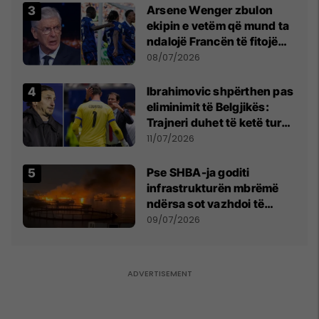
Arsene Wenger zbulon
ekipin e vetëm që mund ta
ndalojë Francën të fitojë
Kupën e Botës
08/07/2026
Ibrahimovic shpërthen pas
eliminimit të Belgjikës:
Trajneri duhet të ketë turp,
ai lojtar se meritoi të luante
11/07/2026
Pse SHBA-ja goditi
infrastrukturën mbrëmë
ndërsa sot vazhdoi të
zmbrapsë sulmet iraniane
09/07/2026