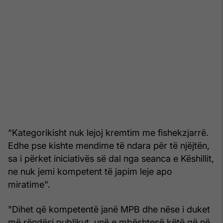
“Kategorikisht nuk lejoj kremtim me fishekzjarrë.
Edhe pse kishte mendime të ndara për të njëjtën,
sa i përket iniciativës së dal nga seanca e Këshillit,
ne nuk jemi kompetent të japim leje apo
miratime".
"Dihet që kompetentë janë MPB dhe nëse i duket
më rëndësi publikut, unë e mbështesë këtë që në