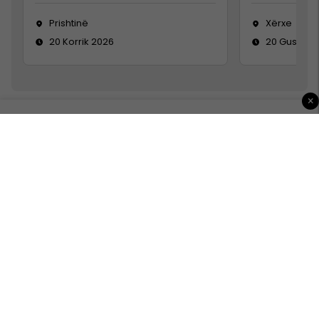
Prishtinë
Xërxe
20 Korrik 2026
20 Gusht 2
×