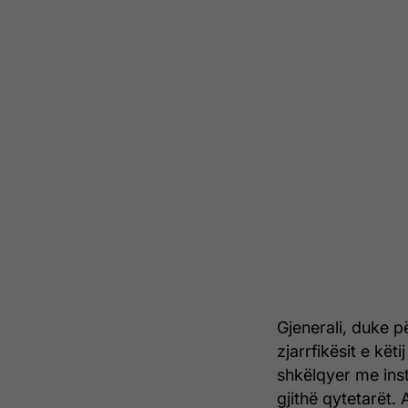
Gjenerali, duke 
zjarrfikësit e kët
shkëlqyer me inst
gjithë qytetarët.