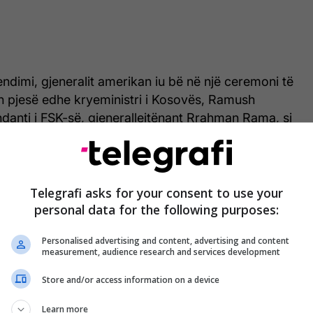
vendimi, gjeneralit amerikan iu bë në një ceremoni të
 pjesë edhe kryeministri i Kosovës, Ramush
danti i FSK-së, gjenerallejtënant Rrahman Rama, si
ë tjerë nga qeveria qendrore e lokale si dhe FSK-
it, Bashkim Ramosaj, përmes gjeneralit Boyd,
Telegrafi asks for your consent to use your
jen për të gjithë ushtarakët e SHBA-ve dhe NATO-s,
personal data for the following purposes:
j, promovojnë paqen dhe garantojnë sigurinë
Personalised advertising and content, advertising and content
measurement, audience research and services development
blemet e paraluftës dhe pasojat pas saj, Ramosaj
Store and/or access information on a device
mundohet të tejkalojë vështirësitë në të cilat ka
Learn more