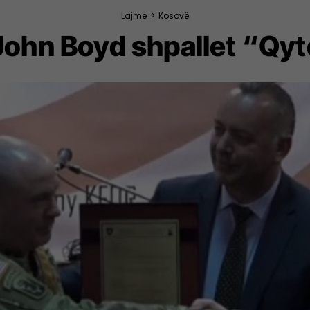
Lajme
>
Kosovë
John Boyd shpallet “Qyte