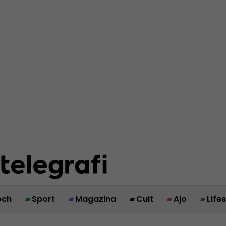
ech
Sport
Magazina
Cult
Ajo
Life