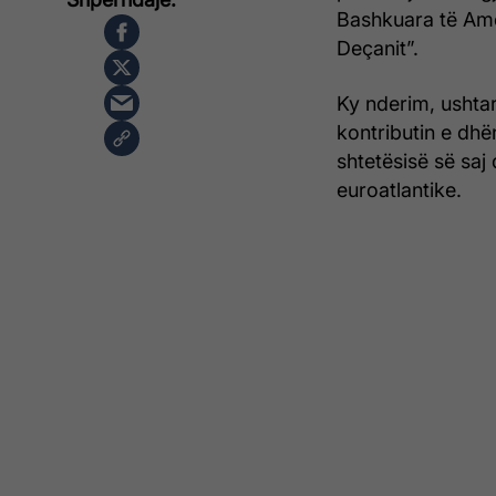
Bashkuara të Ame
Deçanit”.
Ky nderim, ushtar
kontributin e dhë
shtetësisë së saj
euroatlantike.