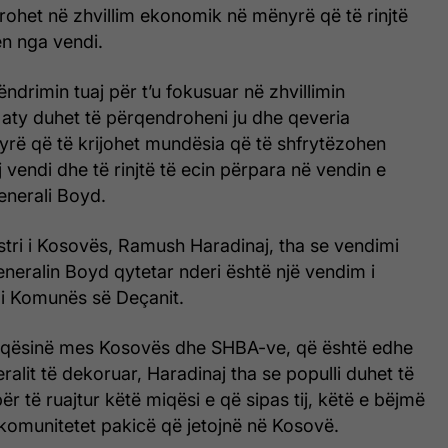
rohet në zhvillim ekonomik në mënyrë që të rinjtë
en nga vendi.
drimin tuaj për t’u fokusuar në zhvillimin
aty duhet të përqendroheni ju dhe qeveria
rë që të krijohet mundësia që të shfrytëzohen
j vendi dhe të rinjtë të ecin përpara në vendin e
jenerali Boyd.
stri i Kosovës, Ramush Haradinaj, tha se vendimi
jeneralin Boyd qytetar nderi është një vendim i
k i Komunës së Deçanit.
iqësinë mes Kosovës dhe SHBA-ve, që është edhe
ralit të dekoruar, Haradinaj tha se populli duhet të
 për të ruajtur këtë miqësi e që sipas tij, këtë e bëjmë
komunitetet pakicë që jetojnë në Kosovë.