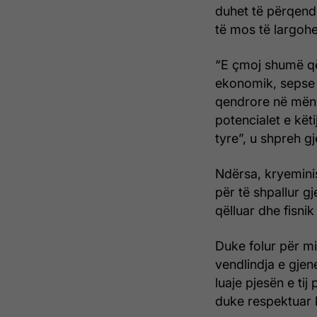
duhet të përqend
të mos të largoh
“E çmoj shumë qën
ekonomik, sepse 
qendrore në mëny
potencialet e këti
tyre”, u shpreh g
Ndërsa, kryemini
për të shpallur g
qëlluar dhe fisni
Duke folur për m
vendlindja e gjene
luaje pjesën e tij
duke respektuar 