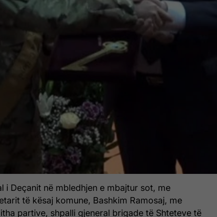
l i Deçanit në mbledhjen e mbajtur sot, me
etarit të kësaj komune, Bashkim Ramosaj, me
itha partive, shpalli gjeneral brigade të Shteteve të