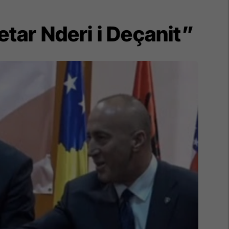
tar Nderi i Deçanit”