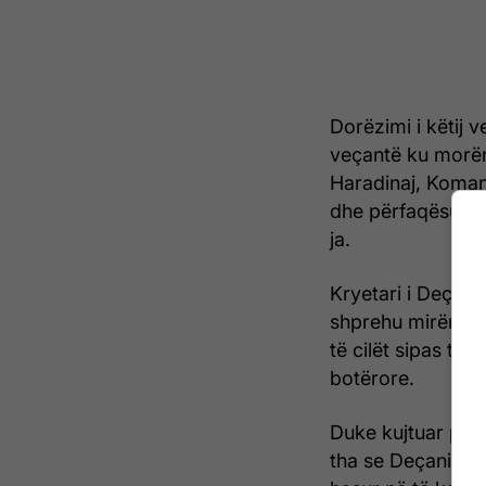
Dorëzimi i këtij 
veçantë ku morën
Haradinaj, Koman
dhe përfaqësues t
ja.
Kryetari i Deçan
shprehu mirënjoh
të cilët sipas ti
botërore.
Duke kujtuar pro
tha se Deçani po 