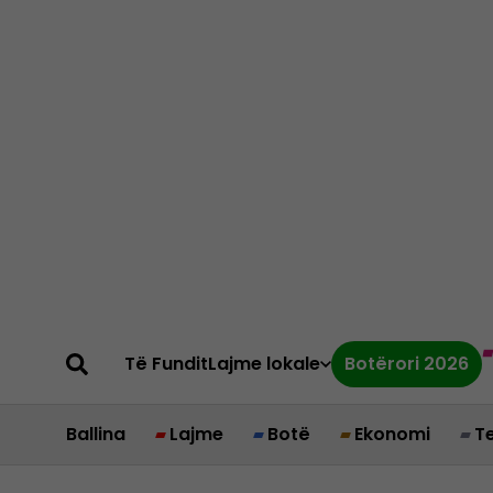
Të Fundit
Lajme lokale
Botërori 2026
Ballina
Lajme
Botë
Ekonomi
T