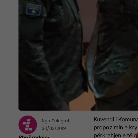
Kuvendi i Komuna
Nga
Telegrafi
propozimin e kry
30/03/2019
përkrahjen e të gj