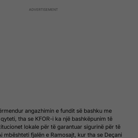
përmendur angazhimin e fundit së bashku me
ij qyteti, tha se KFOR-i ka një bashkëpunim të
itucionet lokale për të garantuar sigurinë për të
 Ai mbështeti fjalën e Ramosajt, kur tha se Deçani