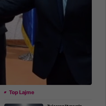
Top Lajme