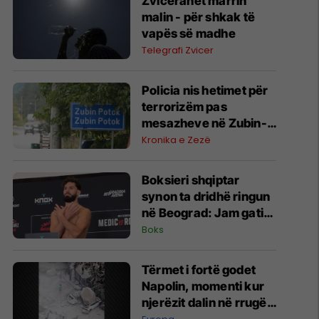
Zviceranët marrin
malin - për shkak të
vapës së madhe
Telegrafi Zvicer
Policia nis hetimet për
terrorizëm pas
mesazheve në Zubin-
Potok
Kronika e Zezë
Boksieri shqiptar
synon ta dridhë ringun
në Beograd: Jam gati,
Zoti e bekoftë
Boks
Shqipërinë
Tërmet i fortë godet
Napolin, momenti kur
njerëzit dalin në rrugë -