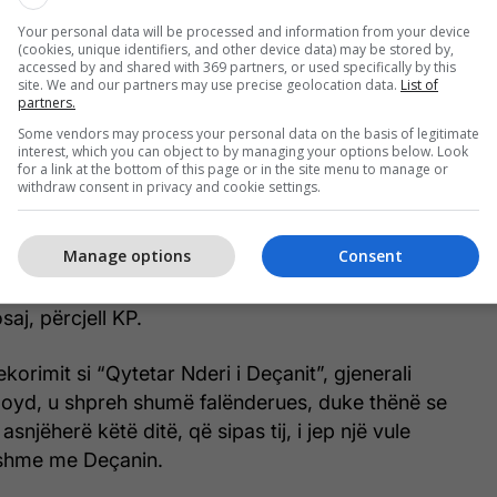
rën dhe të ketë një zhvillim të qëndrueshëm
në resurset e kësaj komune.
Your personal data will be processed and information from your device
(cookies, unique identifiers, and other device data) may be stored by,
accessed by and shared with 369 partners, or used specifically by this
site. We and our partners may use precise geolocation data.
List of
al, komuna jonë dhe qyteti yt tashmë, që nga
partners.
r një ecje të vështirë përgjatë sistemeve të
Some vendors may process your personal data on the basis of legitimate
uftës ashtu edhe pas çlirimit, duke iu pamundësuar
interest, which you can object to by managing your options below. Look
for a link at the bottom of this page or in the site menu to manage or
tin e vet të zhvillimit ekonomik të qëndrueshëm.
withdraw consent in privacy and cookie settings.
, jemi të fokusuar si në nivelin lokal ashtu edhe
htim të përbashkët t’i japim zgjidhje konceptit
Manage options
Consent
 ne është parësor që të jetojmë në një standard më
rytëzuar resurset dhe potencialin që komuna jonë
aj, përcjell KP.
korimit si “Qytetar Nderi i Deçanit”, gjenerali
oyd, u shpreh shumë falënderues, duke thënë se
asnjëherë këtë ditë, që sipas tij, i jep një vule
tshme me Deçanin.