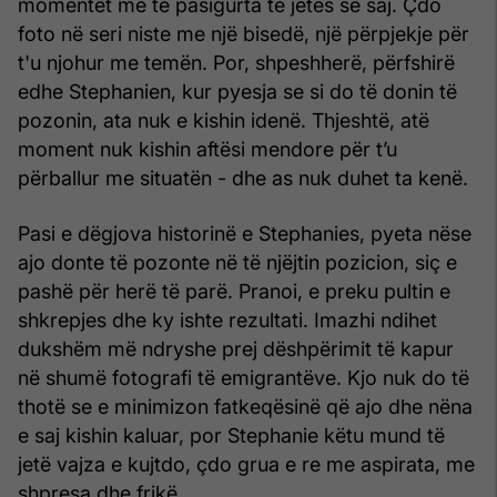
momentet më të pasigurta të jetës së saj. Çdo
foto në seri niste me një bisedë, një përpjekje për
t'u njohur me temën. Por, shpeshherë, përfshirë
edhe Stephanien, kur pyesja se si do të donin të
pozonin, ata nuk e kishin idenë. Thjeshtë, atë
moment nuk kishin aftësi mendore për t’u
përballur me situatën - dhe as nuk duhet ta kenë.
Pasi e dëgjova historinë e Stephanies, pyeta nëse
ajo donte të pozonte në të njëjtin pozicion, siç e
pashë për herë të parë. Pranoi, e preku pultin e
shkrepjes dhe ky ishte rezultati. Imazhi ndihet
dukshëm më ndryshe prej dëshpërimit të kapur
në shumë fotografi të emigrantëve. Kjo nuk do të
thotë se e minimizon fatkeqësinë që ajo dhe nëna
e saj kishin kaluar, por Stephanie këtu mund të
jetë vajza e kujtdo, çdo grua e re me aspirata, me
shpresa dhe frikë.