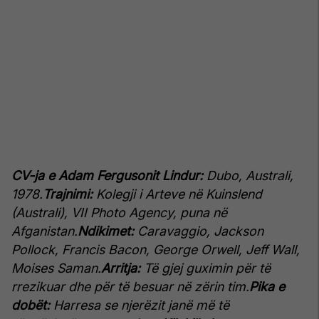
CV-ja e Adam Fergusonit
Lindur:
Dubo, Australi,
1978.
Trajnimi:
Kolegji i Arteve në Kuinslend
(Australi), VII Photo Agency, puna në
Afganistan.
Ndikimet:
Caravaggio, Jackson
Pollock, Francis Bacon, George Orwell, Jeff Wall,
Moises Saman.
Arritja:
Të gjej guximin për të
rrezikuar dhe për të besuar në zërin tim.
Pika e
dobët:
Harresa se njerëzit janë më të