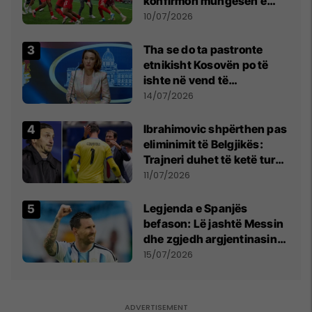
konfirmon mungesën e
madhe
10/07/2026
Tha se do ta pastronte
etnikisht Kosovën po të
ishte në vend të
Millosheviqit, Lëvizja e
14/07/2026
Qytetarëve të Lirë në Serbi
kërkon shkarkimin e
Ibrahimovic shpërthen pas
menjëhershëm të
eliminimit të Belgjikës:
Snezhana Paunoviq
Trajneri duhet të ketë turp,
ai lojtar se meritoi të luante
11/07/2026
Legjenda e Spanjës
befason: Lë jashtë Messin
dhe zgjedh argjentinasin
më të mirë në botë
15/07/2026