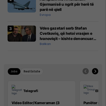
Gjermanisë u ngrit për herë të
parë në qiell
Evropa
Vdes gazetari serb Stefan
Cvetkoviq, që hetoi vrasjen e
Ivanoviqit – kishte denoncuar
kërcënime ndaj vëllezërve
Ballkan
Vuçiq
Jobs
Real Estate
Telegrafi
Elkos
Video Editor/Kameraman (3
Punëtor në 