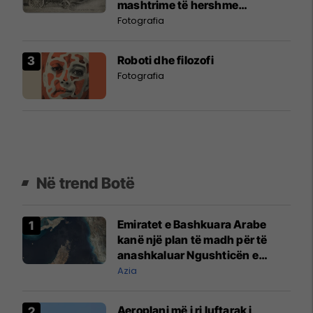
mashtrime të hershme
fotografike
Fotografia
Roboti dhe filozofi
Fotografia
Në trend Botë
Emiratet e Bashkuara Arabe
kanë një plan të madh për të
anashkaluar Ngushticën e
Hormuzit
Azia
Aeroplani më i ri luftarak i