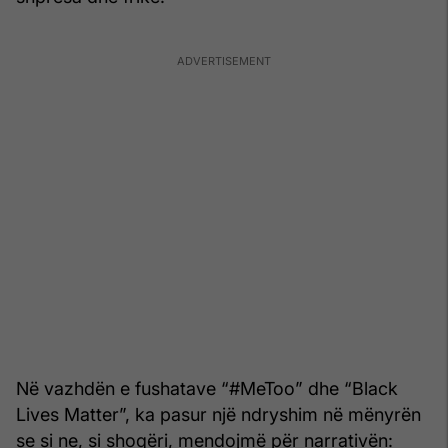
Në vazhdën e fushatave “#MeToo” dhe “Black
Lives Matter”, ka pasur një ndryshim në mënyrën
se si ne, si shoqëri, mendojmë për narrativën: