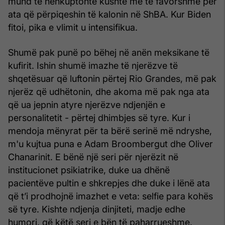
mund të nënkuptonte kushte më të favorshme për
ata që përpiqeshin të kalonin në ShBA. Kur Biden
fitoi, pika e vlimit u intensifikua.
Shumë pak punë po bëhej në anën meksikane të
kufirit. Ishin shumë imazhe të njerëzve të
shqetësuar që luftonin përtej Rio Grandes, më pak
njerëz që udhëtonin, dhe akoma më pak nga ata
që ua jepnin atyre njerëzve ndjenjën e
personalitetit - përtej dhimbjes së tyre. Kur i
mendoja mënyrat për ta bërë serinë më ndryshe,
m'u kujtua puna e Adam Broombergut dhe Oliver
Chanarinit. E bënë një seri për njerëzit në
institucionet psikiatrike, duke ua dhënë
pacientëve pultin e shkrepjes dhe duke i lënë ata
që t’i prodhojnë imazhet e veta: selfie para kohës
së tyre. Kishte ndjenja dinjiteti, madje edhe
humori, që këtë seri e bën të paharrueshme.