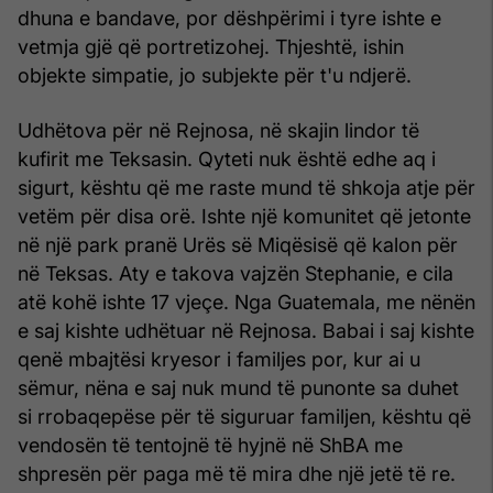
dhuna e bandave, por dëshpërimi i tyre ishte e
vetmja gjë që portretizohej. Thjeshtë, ishin
objekte simpatie, jo subjekte për t'u ndjerë.
Udhëtova për në Rejnosa, në skajin lindor të
kufirit me Teksasin. Qyteti nuk është edhe aq i
sigurt, kështu që me raste mund të shkoja atje për
vetëm për disa orë. Ishte një komunitet që jetonte
në një park pranë Urës së Miqësisë që kalon për
në Teksas. Aty e takova vajzën Stephanie, e cila
atë kohë ishte 17 vjeçe. Nga Guatemala, me nënën
e saj kishte udhëtuar në Rejnosa. Babai i saj kishte
qenë mbajtësi kryesor i familjes por, kur ai u
sëmur, nëna e saj nuk mund të punonte sa duhet
si rrobaqepëse për të siguruar familjen, kështu që
vendosën të tentojnë të hyjnë në ShBA me
shpresën për paga më të mira dhe një jetë të re.