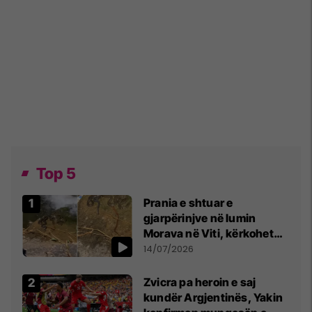
Top 5
Prania e shtuar e
gjarpërinjve në lumin
Morava në Viti, kërkohet
kujdes nga qytetarët
14/07/2026
Zvicra pa heroin e saj
kundër Argjentinës, Yakin