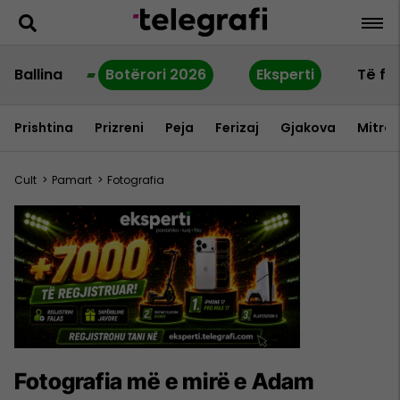
Ballina
Botërori 2026
Eksperti
Të fu
Prishtina
Prizreni
Peja
Ferizaj
Gjakova
Mitrov
Cult
>
Pamart
>
Fotografia
Fotografia më e mirë e Adam