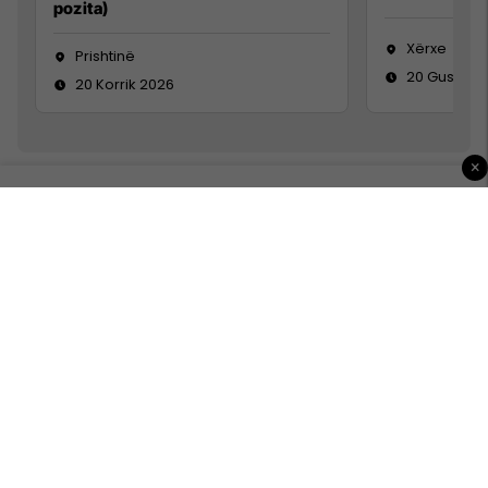
pozita)
Xërxe
Prishtinë
20 Gusht 2
20 Korrik 2026
×