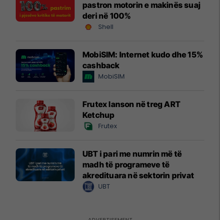
pastron motorin e makinës suaj
deri në 100%
Shell
MobiSIM: Internet kudo dhe 15%
cashback
MobiSIM
Frutex lanson në treg ART
Ketchup
Frutex
UBT i pari me numrin më të
madh të programeve të
akredituara në sektorin privat
UBT