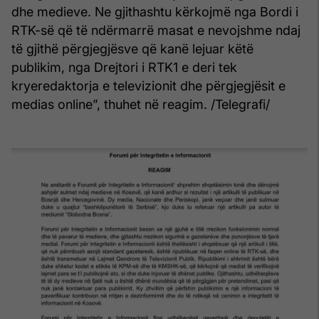
dhe medieve. Ne gjithashtu kërkojmë nga Bordi i
RTK-së që të ndërmarrë masat e nevojshme ndaj
të gjithë përgjegjësve që kanë lejuar këtë
publikim, nga Drejtori i RTK1 e deri tek
kryeredaktorja e televizionit dhe përgjegjësit e
medias online”, thuhet në reagim. /Telegrafi/