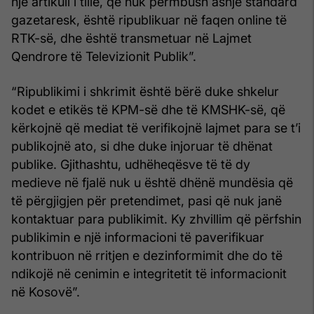
një artikull i tillë, që nuk përmbush asnjë standard
gazetaresk, është ripublikuar në faqen online të
RTK-së, dhe është transmetuar në Lajmet
Qendrore të Televizionit Publik”.
“Ripublikimi i shkrimit është bërë duke shkelur
kodet e etikës të KPM-së dhe të KMSHK-së, që
kërkojnë që mediat të verifikojnë lajmet para se t’i
publikojnë ato, si dhe duke injoruar të dhënat
publike. Gjithashtu, udhëheqësve të të dy
medieve në fjalë nuk u është dhënë mundësia që
të përgjigjen për pretendimet, pasi që nuk janë
kontaktuar para publikimit. Ky zhvillim që përfshin
publikimin e një informacioni të paverifikuar
kontribuon në rritjen e dezinformimit dhe do të
ndikojë në cenimin e integritetit të informacionit
në Kosovë”.