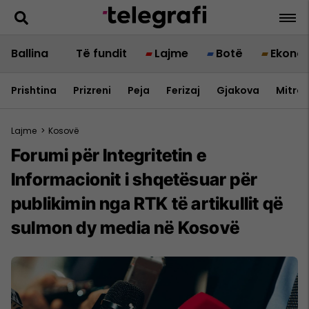
Ballina
Të fundit
Lajme
Botë
Ekono
Prishtina
Prizreni
Peja
Ferizaj
Gjakova
Mitrov
Lajme
>
Kosovë
Forumi për Integritetin e
Informacionit i shqetësuar për
publikimin nga RTK të artikullit që
sulmon dy media në Kosovë