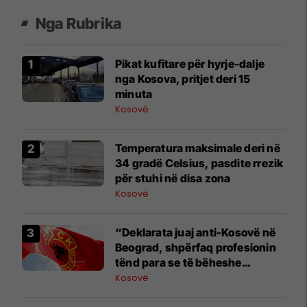
Nga Rubrika
​Pikat kufitare për hyrje-dalje
nga Kosova, pritjet deri 15
minuta
Kosovë
Temperatura maksimale deri në
34 gradë Celsius, pasdite rrezik
për stuhi në disa zona
Kosovë
“Deklarata juaj anti-Kosovë në
Beograd, shpërfaq profesionin
tënd para se të bëheshe
president”, OVL e UÇK-së i
Kosovë
reagon Zelenskyt