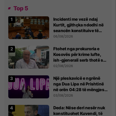
Top 5
Incidenti me vezë ndaj
Kurtit, gjithçka ndodhi në
seancën konstituive të
Kuvendit
06/08/2026
Ftohet nga prokuroria e
Kosovës për krime lufte,
ish-gjenerali serb thotë se
dikush e tradhtoi në
02/08/2026
Beograd
Një pleskavicë e ngrënë
nga Dua Lipa në Prishtinë
në orën 04:28 të mëngjesit
- dhe bota digjitale serbe
03/08/2026
shpall gjendjen e luftës
Deda: Nëse deri nesër nuk
konstituohet Kuvendi, të