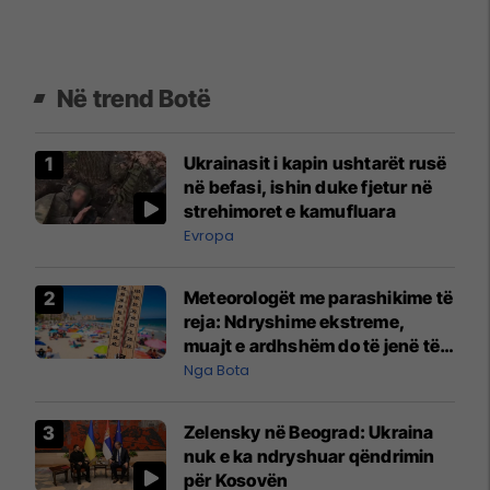
Në trend Botë
Ukrainasit i kapin ushtarët rusë
në befasi, ishin duke fjetur në
strehimoret e kamufluara
Evropa
Meteorologët me parashikime të
reja: Ndryshime ekstreme,
muajt e ardhshëm do të jenë të
pazakontë
Nga Bota
Zelensky në Beograd: Ukraina
nuk e ka ndryshuar qëndrimin
për Kosovën