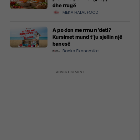
dhe rrugë
MEKA HALAL FOOD
A po don me rrnu n’deti?
Kursimet mund t’ju sjellin një
banesë
Banka Ekonomike