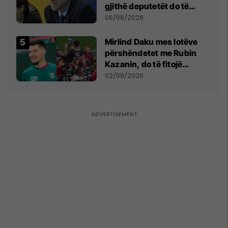
gjithë deputetët do të
bëjnë shkelje të rëndë
06/08/2026
kushtetuese
Mirlind Daku mes lotëve
përshëndetet me Rubin
Kazanin, do të fitojë
miliona te Spartak Moska
02/08/2026