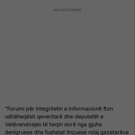
“Forumi për Integritetin e Informacionit fton
udhëheqësit qeveritarë dhe deputetët e
Vetëvendosjes të heqin dorë nga gjuha
denigruese dhe fushatat linçuese ndaj gazetarëve