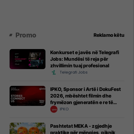
Promo
Reklamo këtu
Konkurset e javës në Telegrafi
Jobs: Mundësi të reja për
zhvillimin tuaj profesional
Telegrafi Jobs
IPKO, Sponsor i Artë i DokuFest
2026, mbështet filmin dhe
frymëzon gjeneratën e re të
krijuesve
IPKO
Pashtetat MEKA - zgjedhje
praktike për mëngjes, piknik