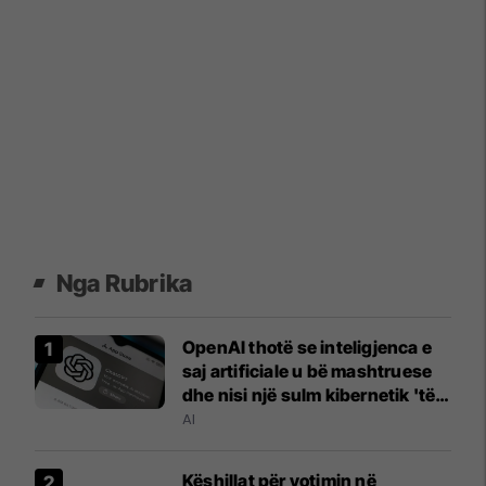
Nga Rubrika
OpenAI thotë se inteligjenca e
saj artificiale u bë mashtruese
dhe nisi një sulm kibernetik 'të
paprecedentë'
AI
Këshillat për votimin në