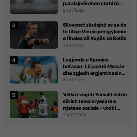
paralajmërohen stuhi të
fuqishme me breshër dhe
21/07/2026
erëra të forta
Sllovenët zbulojnë se sa do
të fitojë Vincic për gjykimin
e finales së Kupës së Botës
18/07/2026
Legjenda e Spanjës
befason: Lë jashtë Messin
dhe zgjedh argjentinasin
më të mirë në botë
15/07/2026
Vëllai i vogël i Yamalit është
sërish tema kryesore e
rrjeteve sociale - vodhi
vëmendjen pas finales së
20/07/2026
Kupës së Botës