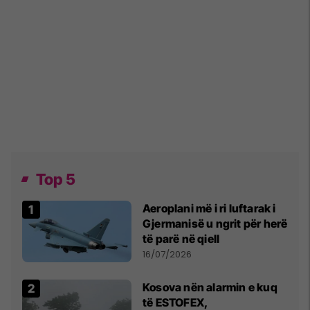
Top 5
Aeroplani më i ri luftarak i
Gjermanisë u ngrit për herë
të parë në qiell
16/07/2026
Kosova nën alarmin e kuq
të ESTOFEX,