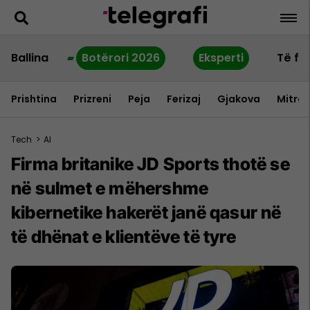
Ballina
Botërori 2026
Eksperti
Të fu
Prishtina
Prizreni
Peja
Ferizaj
Gjakova
Mitrov
Tech
>
AI
Firma britanike JD Sports thotë se
në sulmet e mëhershme
kibernetike hakerët janë qasur në
të dhënat e klientëve të tyre