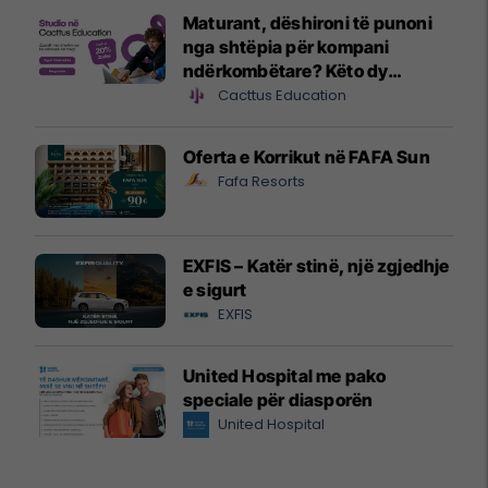
Maturant, dëshironi të punoni
nga shtëpia për kompani
ndërkombëtare? Këto dy
drejtime studimi mund të jenë
Cacttus Education
hapi juaj i parë
Oferta e Korrikut në FAFA Sun
Fafa Resorts
EXFIS – Katër stinë, një zgjedhje
e sigurt
EXFIS
United Hospital me pako
speciale për diasporën
United Hospital