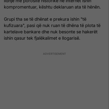
lidhje me porositë historike në internet ishin
kompromentuar, kështu deklaruan ata të hënën.
Grupi tha se të dhënat e prekura ishin "të
kufizuara", pasi që nuk ruan të dhëna të plota të
kartelave bankare dhe nuk besonte se hakerët
ishin qasur tek fjalëkalimet e llogarisë.