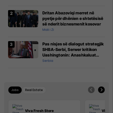
prodhim
Dritan Abazoviqi merret në
pyetje për dhënien e shtetësisë
së nderit biznesmenit kosovar
Mali i Zi
Pas nisjes së dialogut strategjik
SHBA-Serbi, Serwer kritikon
Uashingtonin: Anashkaluat
Banjskën, sulmin ndaj KFOR-it
Serbia
dhe rrëmbimin e Policëve të
Kosovës
Jobs
Real Estate
Viva Fresh Store
Viva F