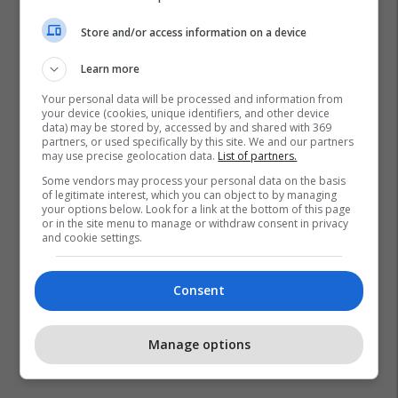
Store and/or access information on a device
Learn more
Your personal data will be processed and information from
your device (cookies, unique identifiers, and other device
data) may be stored by, accessed by and shared with 369
Jd Sports
Sulmet Kibernetike
Hakerat
partners, or used specifically by this site. We and our partners
may use precise geolocation data.
List of partners.
Mbretëria E Bashkuar
Some vendors may process your personal data on the basis
of legitimate interest, which you can object to by managing
your options below. Look for a link at the bottom of this page
or in the site menu to manage or withdraw consent in privacy
and cookie settings.
Consent
Manage options