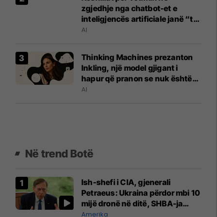
zgjedhje nga chatbot-et e
inteligjencës artificiale janë “të
pasakta dhe të pabesueshme”
AI
Thinking Machines prezanton
Inkling, një model gjigant i
hapur që pranon se nuk është
më i miri
AI
Në trend Botë
Ish-shefi i CIA, gjenerali
Petraeus: Ukraina përdor mbi 10
mijë dronë në ditë, SHBA-ja
mbetet shumë prapa në
Amerika