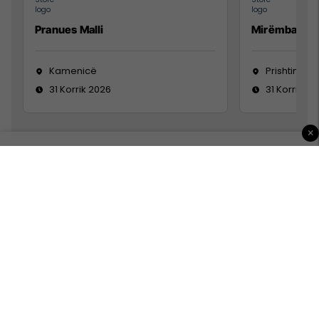
Pranues Malli
Mirëmbajtës
Kamenicë
Prishtinë
31 Korrik 2026
31 Korrik 20
×