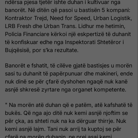
ndërsa pjesa tjetër ishte duhan i kultivuar nga
banorët. Në ditën që pasoi u bastisën 5 kompani:
Kontraktor Trejd, Need for Speed, Urban Logistik,
LRB Fresh dhe Urban Trans. Lidhur me hetimin,
Policia Financiare kërkoi një eskpertizë të duhanit
të konfiskuar edhe nga Inspektorati Shtetëror i
Bujqësisë, por s’ka rezultate.
Banorët e fshatit, të cilëve gjatë bastisjes u morën
sasi tu duhanit të papërpunuar dhe makineri, ende
nuk dinë se për çfarë dyshohen ngaqë nuk kanë
asnjë shkresë zyrtare nga organet kompetente.
" Na morën atë duhan që e patëm, atë kafshatë të
bukës. Që nga ajo ditë nuk kemi asnjë njoftim se
për çka, as shteti nuk na ka dërguar thirrje. Nuk
kemi asnjë lajm. Tani nuk arrij ta kuptoj se për
çfarë na morën duhanin, ne prej asaj kemi