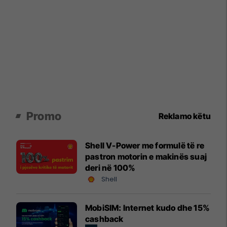
Promo
Reklamo këtu
Shell V-Power me formulë të re
pastron motorin e makinës suaj
deri në 100%
Shell
MobiSIM: Internet kudo dhe 15%
cashback