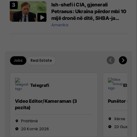
Ish-shefi i CIA, gjenerali
Petraeus: Ukraina përdor mbi 10
mijë dronë në ditë, SHBA-ja
mbetet shumë prapa në
Amerika
prodhim
Jobs
Real Estate
Telegrafi
Elkos
Video Editor/Kameraman (3
Punëtor në 
pozita)
Xërxe
Prishtinë
20 Gusht 2
20 Korrik 2026