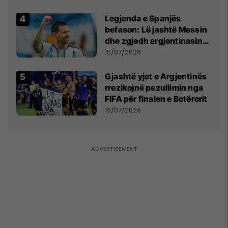
Qytetarëve të Lirë në Serbi
kërkon shkarkimin e
Legjenda e Spanjës
menjëhershëm të
befason: Lë jashtë Messin
Snezhana Paunoviq
dhe zgjedh argjentinasin
më të mirë në botë
15/07/2026
Gjashtë yjet e Argjentinës
rrezikojnë pezullimin nga
FIFA për finalen e Botërorit
16/07/2026