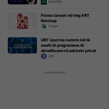
MobiSIM
Frutex lanson në treg ART
Ketchup
Frutex
UBT i pari me numrin më të
madh të programeve të
akredituara në sektorin privat
UBT