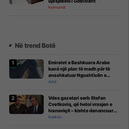
ujësjellësi i Gostivarit
Komunat
Në trend Botë
Emiratet e Bashkuara Arabe
kanë një plan të madh për të
anashkaluar Ngushticën e
Hormuzit
Azia
Vdes gazetari serb Stefan
Cvetkoviq, që hetoi vrasjen e
Ivanoviqit – kishte denoncuar
kërcënime ndaj vëllezërve
Ballkan
Vuçiq