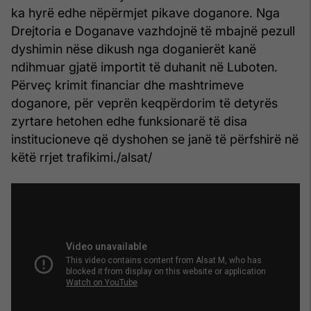
ka hyrë edhe nëpërmjet pikave doganore. Nga
Drejtoria e Doganave vazhdojnë të mbajnë pezull
dyshimin nëse dikush nga doganierët kanë
ndihmuar gjatë importit të duhanit në Luboten.
Përveç krimit financiar dhe mashtrimeve
doganore, për veprën keqpërdorim të detyrës
zyrtare hetohen edhe funksionarë të disa
institucioneve që dyshohen se janë të përfshirë në
këtë rrjet trafikimi./alsat/