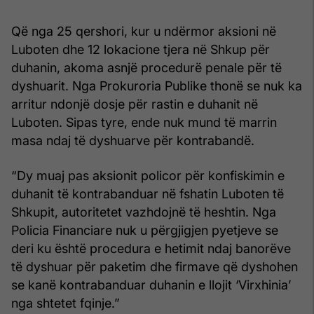
Që nga 25 qershori, kur u ndërmor aksioni në
Luboten dhe 12 lokacione tjera në Shkup për
duhanin, akoma asnjë procedurë penale për të
dyshuarit. Nga Prokuroria Publike thonë se nuk ka
arritur ndonjë dosje për rastin e duhanit në
Luboten. Sipas tyre, ende nuk mund të marrin
masa ndaj të dyshuarve për kontrabandë.
“Dy muaj pas aksionit policor për konfiskimin e
duhanit të kontrabanduar në fshatin Luboten të
Shkupit, autoritetet vazhdojnë të heshtin. Nga
Policia Financiare nuk u përgjigjen pyetjeve se
deri ku është procedura e hetimit ndaj banorëve
të dyshuar për paketim dhe firmave që dyshohen
se kanë kontrabanduar duhanin e llojit ‘Virxhinia’
nga shtetet fqinje.”