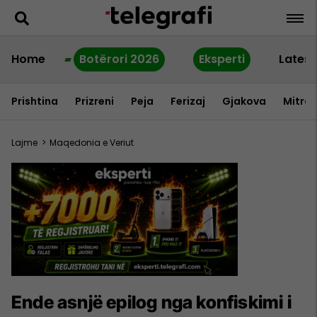
Home
Botërori 2026
Eksperti
Latest
Prishtina
Prizreni
Peja
Ferizaj
Gjakova
Mitrov
Lajme
>
Maqedonia e Veriut
Ende asnjë epilog nga konfiskimi i